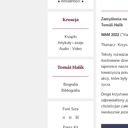
● Aktualności ●
Zamyślenia na 
Kreacja
Tomáš Halík
WAM 2022
("Via
Książki
Artykuły i eseje
Tłumacz: Krzys
Audio - Video
Teksty rozważań
ilustrowane dz
tajemnice nasze
Tomáš Halík
towarzyszą por
akcji, które by
życia.
Biografia
Bibliografia
Droga krzyżowa 
odprawialiśmy ją
chrześcijan cał
Font Size
niesłusznie prz
H
H
H
Press Kit