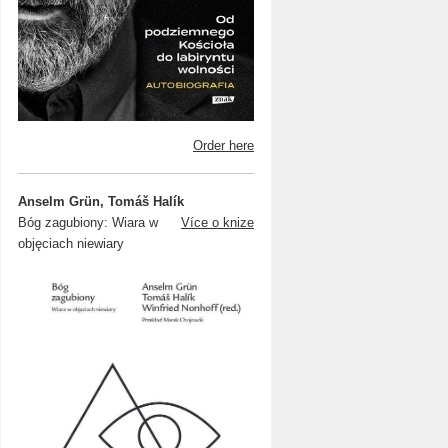
Order here
Anselm Grün, Tomáš Halík
Bóg zagubiony: Wiara w
Více o knize
objęciach niewiary