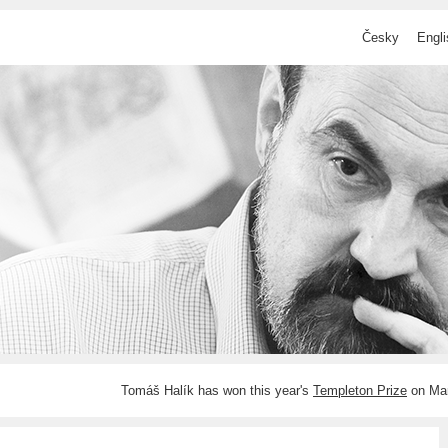
Česky
Engli
Tomáš Halík has won this year's
Templeton Prize
on Mar