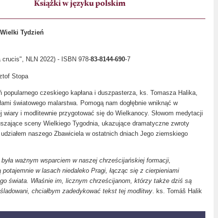
Książki w języku polskim
Wielki Tydzień
 crucis", NLN 2022) - ISBN 978-
83-8144-690
-7
ztof Stopa
 popularnego czeskiego kapłana i duszpasterza, ks. Tomasza Halika,
iełami światowego malarstwa. Pomogą nam dogłębnie wniknąć w
j wiary i modlitewnie przygotować się do Wielkanocy. Słowom medytacji
uszające sceny Wielkiego Tygodnia, ukazujące dramatyczne zwroty
ły udziałem naszego Zbawiciela w ostatnich dniach Jego ziemskiego
była ważnym wsparciem w naszej chrześcijańskiej formacji,
 potajemnie w lasach niedaleko Pragi, łącząc się z cierpieniami
ego świata. Właśnie im, licznym chrześcijanom, którzy także dziś są
eśladowani, chciałbym zadedykować tekst tej modlitwy
. ks. Tomáš Halik