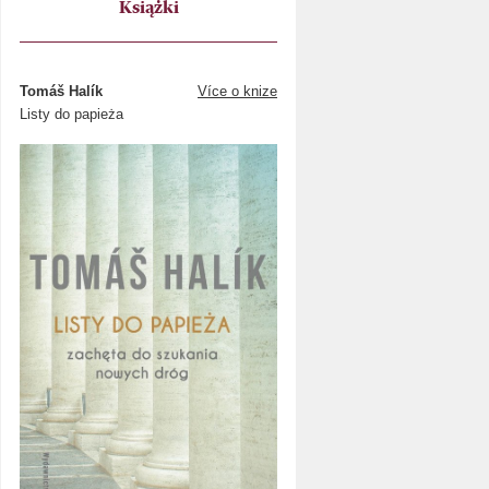
Książki
Tomáš Halík
Více o knize
Listy do papieża