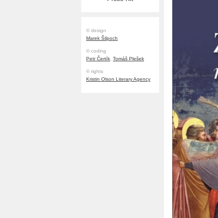
© design
Marek Šilpoch
© coding
Petr Čertík
,
Tomáš Plešek
© rights
Kristin Olson Literary Agency