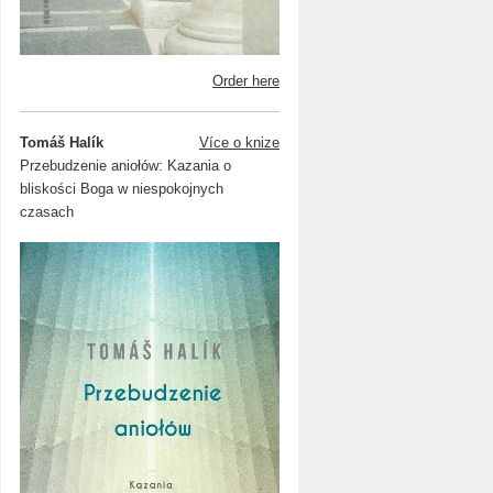
Order here
Tomáš Halík
Více o knize
Przebudzenie aniołów: Kazania o
bliskości Boga w niespokojnych
czasach