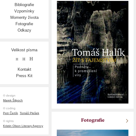
Bibliografie
Vzpomínky
Momenty života
Fotografie
Odkazy
Velikost písma
H
H
H
Kontakt
Press Kit
© design
Marek Šilpoch
© coding
Petr Čertík
,
Tomáš Plešek
Fotografie
© rights
Kristin Olson Literary Agency