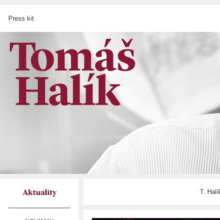
Press kit
T. Hal
Aktuality