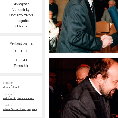
Bibliografie
Vzpomínky
Momenty života
Fotografie
Odkazy
Velikost písma
H
H
H
Kontakt
Press Kit
© design
Marek Šilpoch
© coding
Petr Čertík
,
Tomáš Plešek
© rights
Kristin Olson Literary Agency