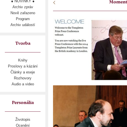
● NOVINKY ●
Momenty
Archiv zpráv
Nově zařazeno
Program
Archiv událostí
Tvorba
Knihy
Proslovy a kázání
Články a eseje
Rozhovory
Audio a video
Personália
Životopis
Ocenění