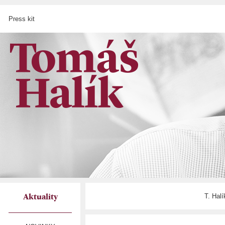
Press kit
T. Hal
Aktuality