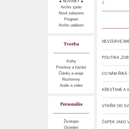
● NOVINKY ●
Archiv zpráv
Nově zařazeno
Program
Archiv událostí
NEVZDÁVEJME 
Tvorba
POLITIKA „ZU
Knihy
Proslovy a kázání
Články a eseje
CO NÁM ŘÍKÁ T
Rozhovory
Audio a video
KŘESŤANÉ A V
Personália
VÝKŘIK DO SVĚ
Životopis
ČAPEK JAKO VY
Ocenění