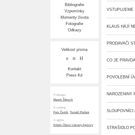
Bibliografie
VSTUPUJEME D
Vzpomínky
Momenty života
Fotografie
KLAUS HÁJÍ NE
Odkazy
PRODAVAČI STR
Velikost písma
H
H
H
CO JE PRAVDA?
Kontakt
Press Kit
POVOLEBNÍ ÚVA
NAROZENINY P
© design
Marek Šilpoch
© coding
SLOUPOVNÍCI A
Petr Čertík
,
Tomáš Plešek
© rights
Kristin Olson Literary Agency
STRAŠIDLO PO