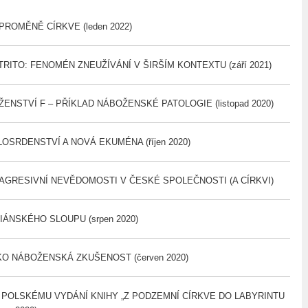
PROMĚNĚ CÍRKVE (leden 2022)
TRITO: FENOMÉN ZNEUŽÍVÁNÍ V ŠIRŠÍM KONTEXTU (září 2021)
NSTVÍ F – PŘÍKLAD NÁBOŽENSKÉ PATOLOGIE (listopad 2020)
OSRDENSTVÍ A NOVÁ EKUMÉNA (říjen 2020)
AGRESIVNÍ NEVĚDOMOSTI V ČESKÉ SPOLEČNOSTI (A CÍRKVI)
IÁNSKÉHO SLOUPU (srpen 2020)
O NÁBOŽENSKÁ ZKUŠENOST (červen 2020)
POLSKÉMU VYDÁNÍ KNIHY „Z PODZEMNÍ CÍRKVE DO LABYRINTU