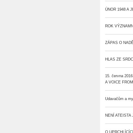
ÚNOR 1948 A J
ROK VÝZNAMNÝ
ZÁPAS O NADĚJ
HLAS ZE SRDCE 
15. června 2016
A VOICE FROM T
Udavačům a myst
NENÍ ATEISTA J
O UPRCHLÍCÍC