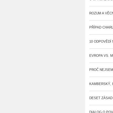
ROZUM A VĚCN
PŘÍPAD CHARLI
10 ODPOVĚDÍ 
EVROPA VS. M
PROČ NEJSEM C
KAMBERSKÝ, PO
DESET ZÁSAD
DIALOG O POVO