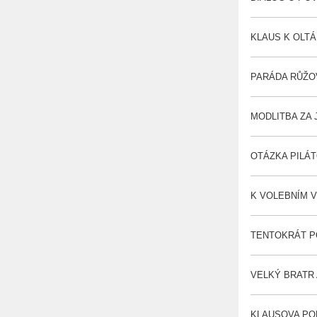
KLAUS K OLTÁŘI
PARÁDA RŮŽOV
MODLITBA ZA J
OTÁZKA PILÁTO
K VOLEBNÍM VÝ
TENTOKRÁT PO
VELKÝ BRATR A
KLAUSOVA POLI