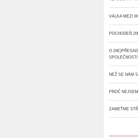
VÁLKA MEZI ME
POCHODEŇ 2003
O (NE)PŘESA
SPOLEČNOSTI (
NEŽ SE NÁM S
PROČ NEJSEM 
ZAMEŤME STŘE