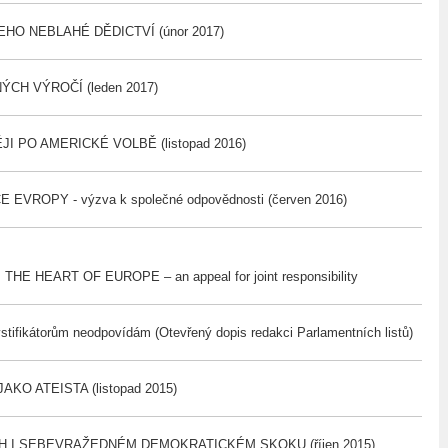
EHO NEBLAHÉ DĚDICTVÍ (únor 2017)
CH VÝROČÍ (leden 2017)
I PO AMERICKÉ VOLBĚ (listopad 2016)
EVROPY - výzva k společné odpovědnosti (červen 2016)
HE HEART OF EUROPE – an appeal for joint responsibility
ifikátorům neodpovídám (Otevřený dopis redakci Parlamentních listů)
AKO ATEISTA (listopad 2015)
H I SEBEVRAŽEDNÉM DEMOKRATICKÉM SKOKU (říjen 2015)