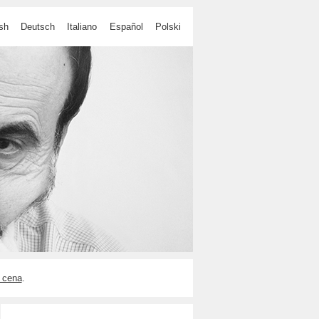
sh
Deutsch
Italiano
Español
Polski
 cena
.