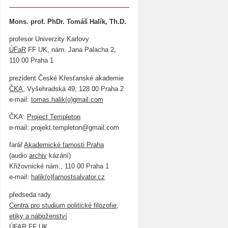
Mons. prof. PhDr. Tomáš Halík, Th.D.
profesor Univerzity Karlovy
ÚFaR
FF UK, nám. Jana Palacha 2,
110 00 Praha 1
prezident České Křesťanské akademie
ČKA
, Vyšehradská 49, 128 00 Praha 2
e-mail:
tomas.halik(o)gmail.com
ČKA:
Project Templeton
e-mail: projekt.templeton@gmail.com
farář
Akademické farnosti Praha
(audio
archiv
kázání)
Křižovnické nám., 110 00 Praha 1
e-mail:
halik(o)farnostsalvator.cz
předseda rady
Centra pro studium politické filozofie,
etiky a náboženství
ÚFAR FF UK