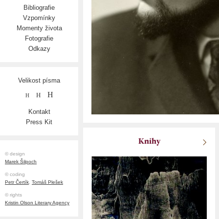
Bibliografie
Vzpomínky
Momenty života
Fotografie
Odkazy
Velikost písma
H
H
H
Kontakt
Press Kit
Knihy
© design
Marek Šilpoch
© coding
Petr Čertík
,
Tomáš Plešek
© rights
Kristin Olson Literary Agency