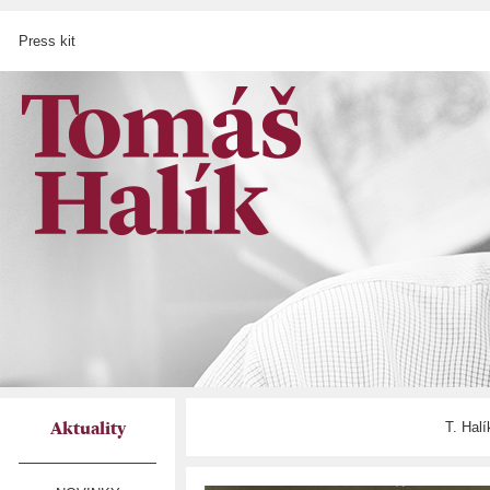
Press kit
T. Hal
Aktuality