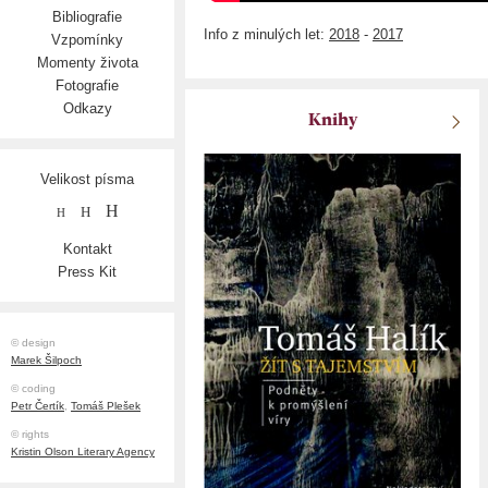
Bibliografie
Info z minulých let:
2018
-
2017
Vzpomínky
Momenty života
Fotografie
Odkazy
Knihy
Velikost písma
H
H
H
Kontakt
Press Kit
© design
Marek Šilpoch
© coding
Petr Čertík
,
Tomáš Plešek
© rights
Kristin Olson Literary Agency