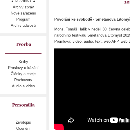
● NOVINKY ●
20
Archiv zpráv
Nově zařazeno
Program
Povolání ke svobodě - Smetanova Litomyš
Archiv událostí
Mons. Tomáš Halík v neděli 30. června celeb
národního festivalu Smetanova Litomyšl 201
Promluva:
video
,
audio
,
text
,
web AFP,
web 
Tvorba
Knihy
Proslovy a kázání
Články a eseje
Rozhovory
Audio a video
Personália
Životopis
Ocenění