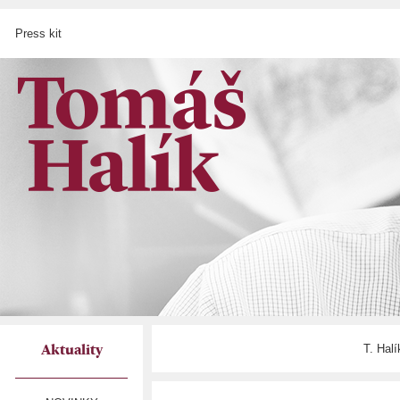
Press kit
T. Hal
Aktuality