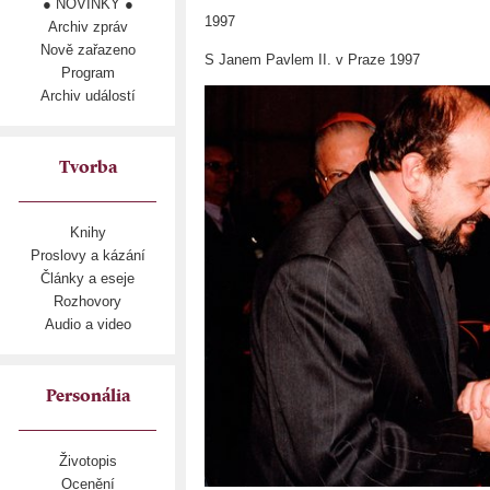
● NOVINKY ●
1997
Archiv zpráv
Nově zařazeno
S Janem Pavlem II. v Praze 1997
Program
Archiv událostí
Tvorba
Knihy
Proslovy a kázání
Články a eseje
Rozhovory
Audio a video
Personália
Životopis
Ocenění