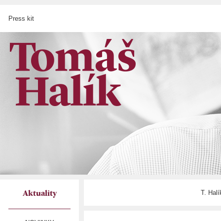
Press kit
T. Hal
Aktuality