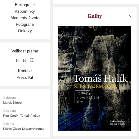
Bibliografie
Vzpomínky
Knihy
Momenty života
Fotografie
Odkazy
Velikost písma
H
H
H
Kontakt
Press Kit
© design
Marek Šilpoch
© coding
Petr Čertík
,
Tomáš Plešek
© rights
Kristin Olson Literary Agency