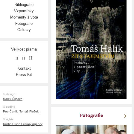
Bibliografie
Vzpomínky
Momenty života
Fotografie
Odkazy
Velikost písma
H
H
H
Kontakt
Press Kit
© design
Marek Šilpoch
© coding
Petr Čertík
,
Tomáš Plešek
Fotografie
© rights
Kristin Olson Literary Agency