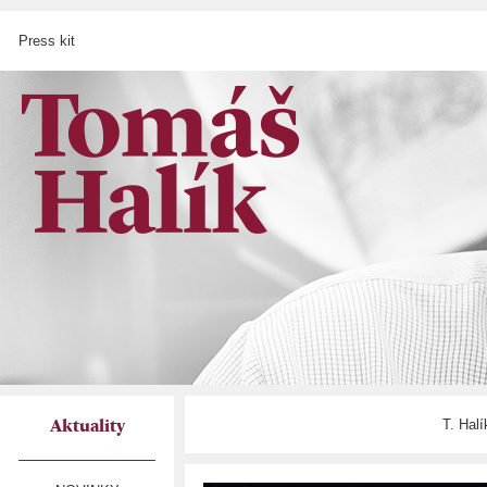
Press kit
T. Hal
Aktuality