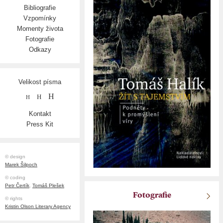
Bibliografie
Vzpomínky
Momenty života
Fotografie
Odkazy
Velikost písma
H
H
H
Kontakt
Press Kit
© design
Marek Šilpoch
© coding
Petr Čertík
,
Tomáš Plešek
Fotografie
© rights
Kristin Olson Literary Agency