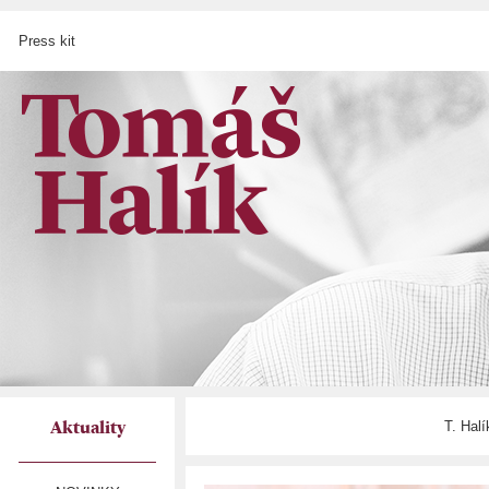
Press kit
T. Hal
Aktuality