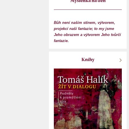
Myšlenka na den
Bůh není naším stínem, výtvorem,
projekcí naší fantazie; to my jsme
Jeho obrazem a výtvorem Jeho tvůrčí
fantazie.
Knihy