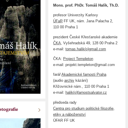
Mons. prof. PhDr. Tomáš Halík, Th.D.
profesor Univerzity Karlovy
ÚFaR
FF UK, nám. Jana Palacha 2,
110 00 Praha 1
prezident České Křesťanské akademie
ČKA
, Vyšehradská 49, 128 00 Praha 2
e-mail:
tomas.halik(o)gmail.com
ČKA:
Project Templeton
e-mail: projekt.templeton@gmail.com
farář
Akademické farnosti Praha
(audio
archiv
kázání)
Křižovnické nám., 110 00 Praha 1
e-mail:
halik(o)farnostsalvator.cz
předseda rady
Centra pro studium politické filozofie,
otografie
etiky a náboženství
ÚFAR FF UK