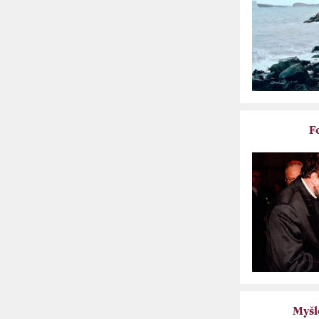
F
Myšl