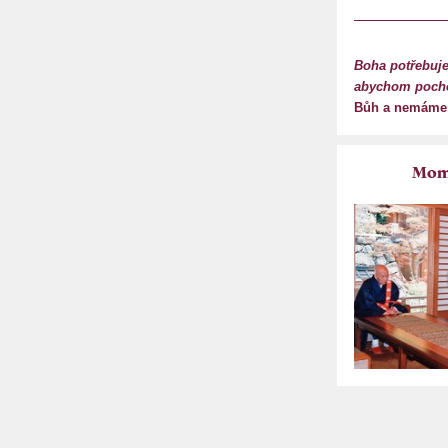
Boha potřebuj
abychom pocho
Bůh a nemáme s
Mome