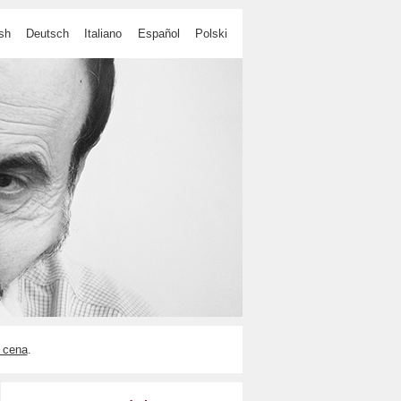
sh
Deutsch
Italiano
Español
Polski
 cena
.