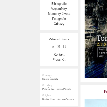
Bibliografie
Vzpomínky
Momenty života
Fotografie
Odkazy
Velikost písma
H
H
H
Kontakt
Press Kit
© design
Marek Šilpoch
© coding
Petr Čertík
,
Tomáš Plešek
F
© rights
Kristin Olson Literary Agency