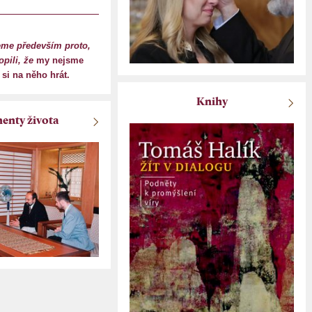
eme především proto,
pili, že
my nejsme
i na něho hrát.
Knihy
nty života