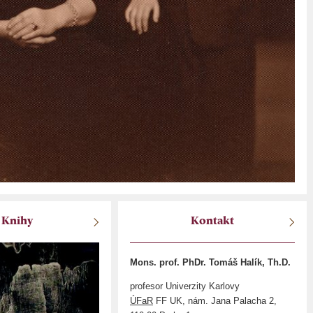
Knihy
Kontakt
Mons. prof. PhDr. Tomáš Halík, Th.D.
profesor Univerzity Karlovy
ÚFaR
FF UK, nám. Jana Palacha 2,