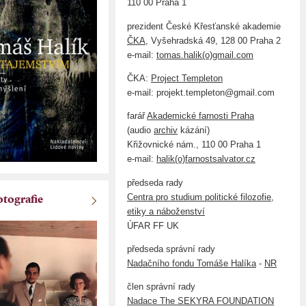
110 00 Praha 1
prezident České Křesťanské akademie
ČKA
, Vyšehradská 49, 128 00 Praha 2
e-mail:
tomas.halik(o)gmail.com
ČKA:
Project Templeton
e-mail: projekt.templeton@gmail.com
farář
Akademické farnosti Praha
(audio
archiv
kázání)
Křižovnické nám., 110 00 Praha 1
e-mail:
halik(o)farnostsalvator.cz
předseda rady
Centra pro studium politické filozofie,
otografie
etiky a náboženství
ÚFAR FF UK
předseda správní rady
Nadačního fondu Tomáše Halíka
-
NR
člen správní rady
Nadace The SEKYRA FOUNDATION