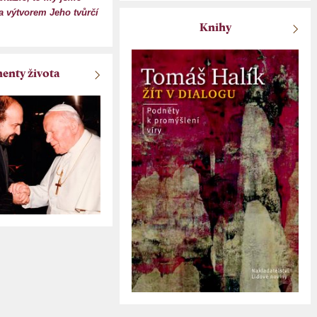
 výtvorem Jeho tvůrčí
Knihy
nty života