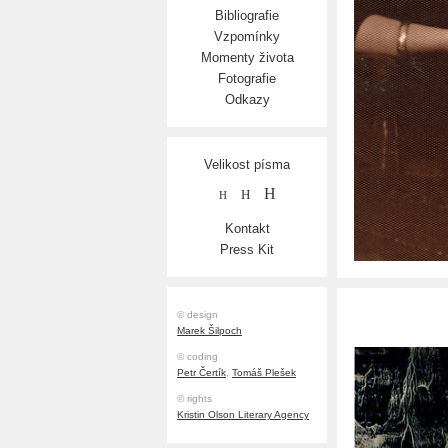
Bibliografie
Vzpomínky
Momenty života
Fotografie
Odkazy
Velikost písma
H
H
H
Kontakt
Press Kit
© design
Marek Šilpoch
© coding
Petr Čertík
,
Tomáš Plešek
© rights
Kristin Olson Literary Agency