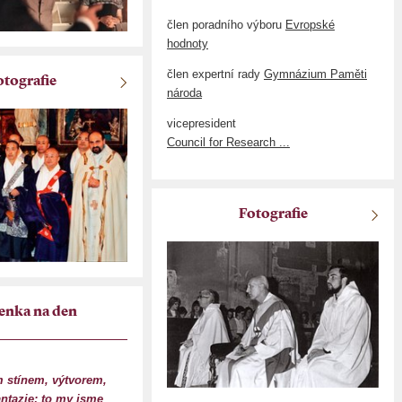
člen poradního výboru
Evropské
hodnoty
člen expertní rady
Gymnázium Paměti
otografie
národa
vicepresident
Council for Research ...
Fotografie
enka na den
 stínem, výtvorem,
antazie; to my jsme