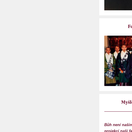
F
Myšl
Bůh není naším
projekcí naší f