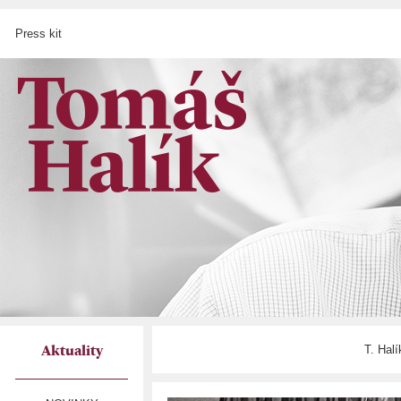
Press kit
T. Hal
Aktuality