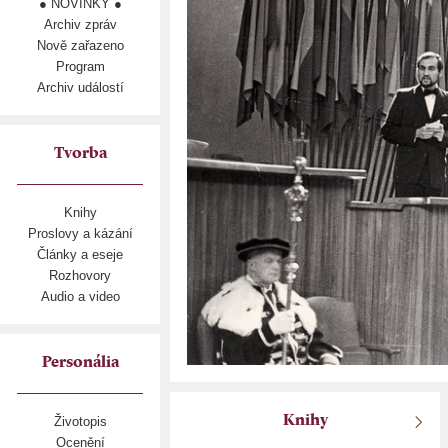
● NOVINKY ●
Archiv zpráv
Nově zařazeno
Program
Archiv událostí
Tvorba
Knihy
Proslovy a kázání
Články a eseje
Rozhovory
Audio a video
Personália
Knihy
Životopis
Ocenění