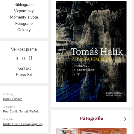
Bibliografie
Vzpomínky
Momenty života
Fotografie
Odkazy
Velikost písma
H
H
H
Kontakt
Press Kit
© design
Marek Šilpoch
© coding
Petr Čertík
,
Tomáš Plešek
Fotografie
© rights
Kristin Olson Literary Agency