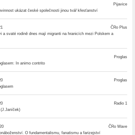
Pijavice
ovinnost ukázat české společnosti jinou tvář křesťanství
21
ČRo Plus
vi a svaté rodině dnes mají migranti na hranicích mezi Polskem a
Proglas
glasem: In animo contrito
20
Proglas
oglasem
20
Radio 1
 (J.Janíček)
020
ČRo Wave
náboženství. O fundamentalismu, fanatismu a farizejství