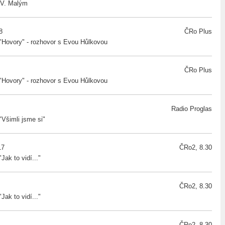
s V. Malým
8
ČRo Plus
"Hovory" - rozhovor s Evou Hůlkovou
ČRo Plus
"Hovory" - rozhovor s Evou Hůlkovou
Radio Proglas
Všimli jsme si"
17
ČRo2, 8.30
ak to vidí..."
ČRo2, 8.30
ak to vidí..."
ČRo2, 8.30