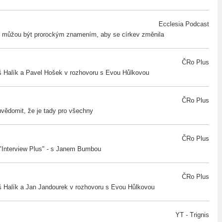
Ecclesia Podcast
y můžou být prorockým znamením, aby se církev změnila
ČRo Plus
š Halík a Pavel Hošek v rozhovoru s Evou Hůlkovou
ČRo Plus
uvědomit, že je tady pro všechny
ČRo Plus
"Interview Plus" - s Janem Bumbou
ČRo Plus
š Halík a Jan Jandourek v rozhovoru s Evou Hůlkovou
YT - Trignis