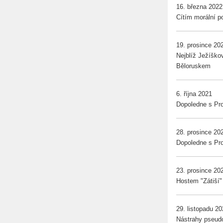
16. března 2022
Cítím morální p
19. prosince 20
Nejblíž Ježíško
Běloruskem
6. října 2021
Dopoledne s Pro
28. prosince 20
Dopoledne s Pr
23. prosince 20
Hostem "Zátiší"
29. listopadu 2
Nástrahy pseudo