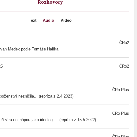
Rozhovory
Text
Audio
Video
ČRo2
 Ivan Medek podle Tomáše Halíka
25
ČRo2
ČRo Plus
oženství nezničila... (repríza z 2.4.2023)
ČRo Plus
eří víru nechápou jako ideologii... (repríza z 15.5.2022)
ČRo Plus