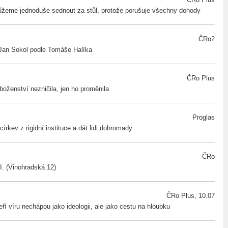
eme jednoduše sednout za stůl, protože porušuje všechny dohody
ČRo2
Jan Sokol podle Tomáše Halíka
ČRo Plus
boženství nezničila, jen ho proměnila
Proglas
církev z rigidní instituce a dát lidi dohromady
ČRo
. (Vinohradská 12)
ČRo Plus, 10.07
eří víru nechápou jako ideologii, ale jako cestu na hloubku