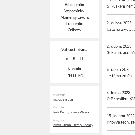
Bibliografie
S Ruskem nemůž
Vzpomínky
Momenty života
2. dubna 2023
Fotografie
Úžasné životy: 
Odkazy
2. dubna 2023
Velikost písma
Sekularizace ná
H
H
H
Kontakt
6. února 2023
Press Kit
Je třeba změnit 
5. ledna 2023
© design
O Benediktu XVI
Marek Šilpoch
© coding
Petr Čertík
,
Tomáš Plešek
15. května 2022
© rights
Přibývá těch, kt
Kristin Olson Literary Agency