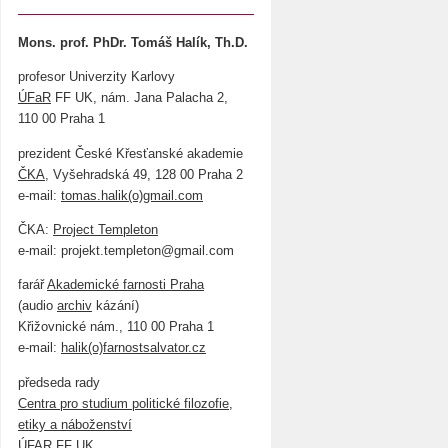
Mons. prof. PhDr. Tomáš Halík, Th.D.
profesor Univerzity Karlovy
ÚFaR
FF UK, nám. Jana Palacha 2,
110 00 Praha 1
prezident České Křesťanské akademie
ČKA
, Vyšehradská 49, 128 00 Praha 2
e-mail:
tomas.halik(o)gmail.com
ČKA:
Project Templeton
e-mail: projekt.templeton@gmail.com
farář
Akademické farnosti Praha
(audio
archiv
kázání)
Křižovnické nám., 110 00 Praha 1
e-mail:
halik(o)farnostsalvator.cz
předseda rady
Centra pro studium politické filozofie,
etiky a náboženství
ÚFAR FF UK