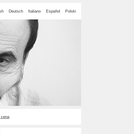
sh
Deutsch
Italiano
Español
Polski
 cena
.