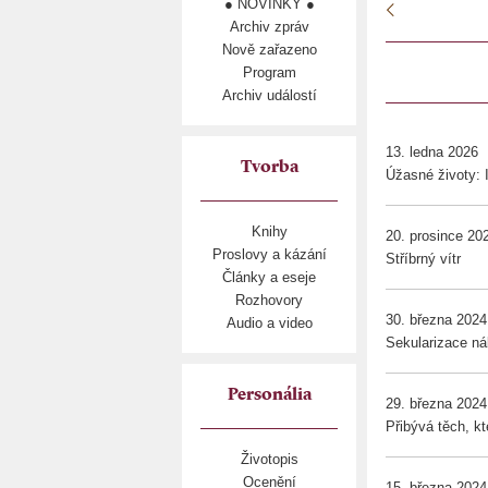
● NOVINKY ●
Archiv zpráv
Nově zařazeno
Program
Archiv událostí
13. ledna 2026
Tvorba
Úžasné životy:
Knihy
20. prosince 20
Proslovy a kázání
Stříbrný vítr
Články a eseje
Rozhovory
30. března 2024
Audio a video
Sekularizace náb
Personália
29. března 2024
Přibývá těch, kt
Životopis
Ocenění
15. března 2024