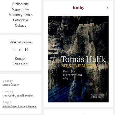
Bibliografie
Knihy
Vzpomínky
Momenty života
Fotografie
Odkazy
Velikost písma
H
H
H
Kontakt
Press Kit
© design
Marek Šilpoch
© coding
Petr Čertík
,
Tomáš Plešek
© rights
Kristin Olson Literary Agency