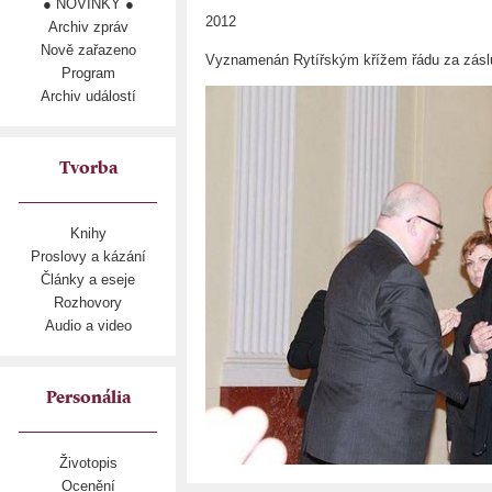
● NOVINKY ●
2012
Archiv zpráv
Nově zařazeno
Vyznamenán Rytířským křížem řádu za záslu
Program
Archiv událostí
Tvorba
Knihy
Proslovy a kázání
Články a eseje
Rozhovory
Audio a video
Personália
Životopis
Ocenění