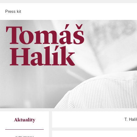
Press kit
T. Hal
Aktuality