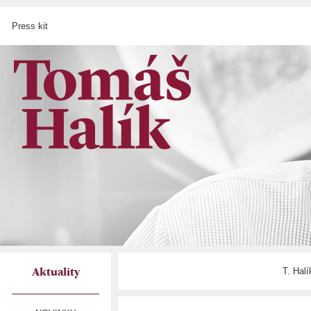
Press kit
T. Hal
Aktuality