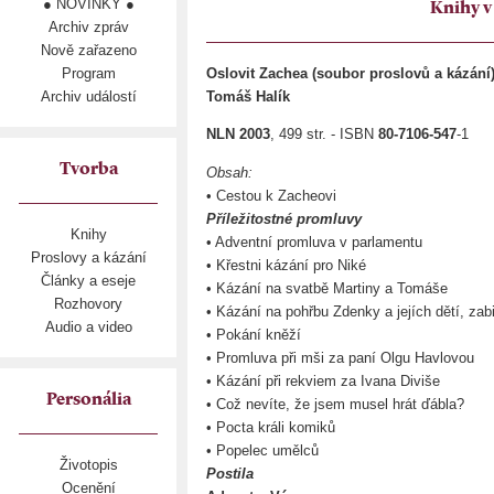
● NOVINKY ●
Knihy v
Archiv zpráv
Nově zařazeno
Program
Oslovit Zachea (soubor proslovů a kázání
Archiv událostí
Tomáš Halík
NLN 2003
, 499 str. - ISBN
80-7106-547
-1
Tvorba
Obsah:
• Cestou k Zacheovi
Příležitostné promluvy
Knihy
• Adventní promluva v parlamentu
Proslovy a kázání
• Křestni kázání pro Niké
Články a eseje
• Kázání na svatbě Martiny a Tomáše
Rozhovory
• Kázání na pohřbu Zdenky a jejích dětí, zabi
Audio a video
• Pokání kněží
• Promluva při mši za paní Olgu Havlovou
• Kázání při rekviem za Ivana Diviše
Personália
• Což nevíte, že jsem musel hrát ďábla?
• Pocta králi komiků
• Popelec umělců
Životopis
Postila
Ocenění