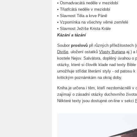
• Osmadvacátá neděle v mezidobí
• Třiatřcátá neděle v mezidobí
• Slavnost Těla a krve Páně
• Vzpomínka na všechny věrné zemřelé
• Slavnost Ježíše Krista Krále
Kázání a tázání
Soubor
proslovů
při různých příležitostech
Diviše
, uložení ostatků
Vlasty Buriana
aj.) a
kostele Nejsv. Salvátora, doplěný úvahou o p
otázky, které si člověk klade nad texty Bible
umožňuje střídat literární styly - od patosu 
kritickým poznámkám na okraj doby.
Kniha je určena i těm, kteří nezdomácněli v 
zajímají o zásadní otázky duchovního života
Některé texty jsou dostupné on-line v sekci