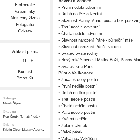
Advent a Vánoce
Bibliografie
• První neděle adventní
Vzpomínky
• Druhá neděle adventní
Momenty života
• Slavnost Panny Marie, počaté bez poskvrny
Fotografie
• Třetí neděle adventní
Odkazy
• Čtvrtá neděle adventní
• Slavnost narození Páně - půlnoční mše
• Slavnost narození Páně - ve dne
Velikost písma
• Svátek Svaté rodiny
• Nový rok/ Slavnost Matky Boží, Panny Mar
H
H
H
• Svátek Křtu Páně
Kontakt
Půst a Velikonoce
Press Kit
• Začátek doby postní
• První neděle postní
• Druhá neděle postní
© design
• Třetí neděle postní
Marek Šilpoch
• Čtvrtá neděle postní
© coding
• Pátá neděle postní
Petr Čertík
,
Tomáš Plešek
• Květná neděle
© rights
• Zelený čtvrtek
Kristin Olson Literary Agency
• Velký pátek
• Velká noc Vzkříšení