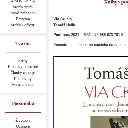
● NOVINKY ●
Knihy v po
Archiv zpráv
Nově zařazeno
Program
Via Crucis
Archiv událostí
Tomáš Halík
Paulinas, 2021
- ISBN 978-
989-673-781
-8
Tvorba
Encontro com Jesus no caminho da cruz na n
Knihy
Proslovy a kázání
Články a eseje
Rozhovory
Audio a video
Personália
Životopis
Ocenění