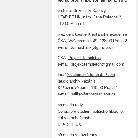
Mons. prof. PhDr. Tomáš Halík, Th.D.
profesor Univerzity Karlovy
ÚFaR
FF UK, nám. Jana Palacha 2,
110 00 Praha 1
prezident České Křesťanské akademie
ČKA
, Vyšehradská 49, 128 00 Praha 2
e-mail:
tomas.halik(o)gmail.com
ČKA:
Project Templeton
e-mail: projekt.templeton@gmail.com
farář
Akademické farnosti Praha
(audio
archiv
kázání)
Křižovnické nám., 110 00 Praha 1
e-mail:
halik(o)farnostsalvator.cz
předseda rady
Centra pro studium politické filozofie,
etiky a náboženství
ÚFAR FF UK
předseda správní rady