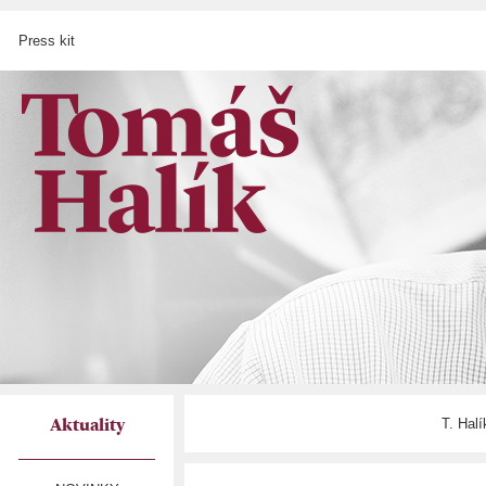
Press kit
T. Hal
Aktuality