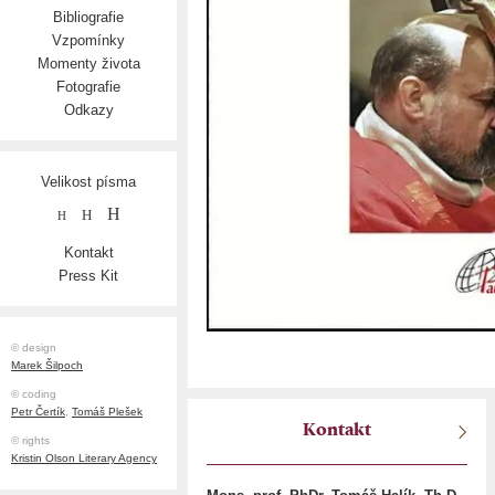
Bibliografie
Vzpomínky
Momenty života
Fotografie
Odkazy
Velikost písma
H
H
H
Kontakt
Press Kit
© design
Marek Šilpoch
© coding
Petr Čertík
,
Tomáš Plešek
Kontakt
© rights
Kristin Olson Literary Agency