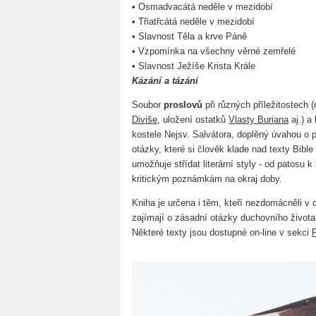
• Osmadvacátá neděle v mezidobí
• Třiatřcátá neděle v mezidobí
• Slavnost Těla a krve Páně
• Vzpomínka na všechny věrné zemřelé
• Slavnost Ježíše Krista Krále
Kázání a tázání
Soubor
proslovů
při různých příležitostech
Diviše
, uložení ostatků
Vlasty Buriana
aj.) a
kostele Nejsv. Salvátora, doplěný úvahou o p
otázky, které si člověk klade nad texty Bible
umožňuje střídat literární styly - od patosu 
kritickým poznámkám na okraj doby.
Kniha je určena i těm, kteří nezdomácněli v 
zajímají o zásadní otázky duchovního života
Některé texty jsou dostupné on-line v sekci