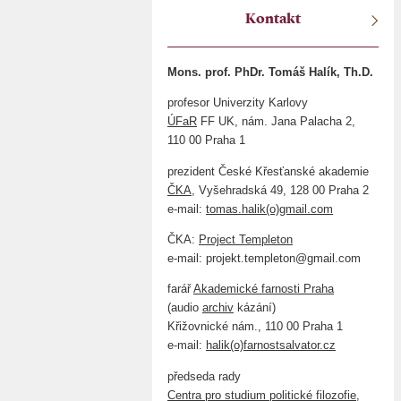
Kontakt
Mons. prof. PhDr. Tomáš Halík, Th.D.
profesor Univerzity Karlovy
ÚFaR
FF UK, nám. Jana Palacha 2,
110 00 Praha 1
prezident České Křesťanské akademie
ČKA
, Vyšehradská 49, 128 00 Praha 2
e-mail:
tomas.halik(o)gmail.com
ČKA:
Project Templeton
e-mail: projekt.templeton@gmail.com
farář
Akademické farnosti Praha
(audio
archiv
kázání)
Křižovnické nám., 110 00 Praha 1
e-mail:
halik(o)farnostsalvator.cz
předseda rady
Centra pro studium politické filozofie,