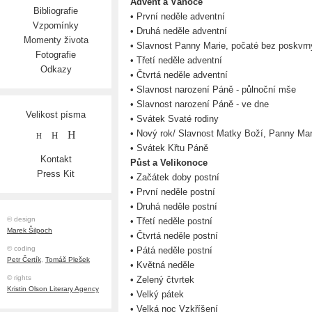
Advent a Vánoce
Bibliografie
• První neděle adventní
Vzpomínky
• Druhá neděle adventní
Momenty života
• Slavnost Panny Marie, počaté bez poskvrny
Fotografie
• Třetí neděle adventní
Odkazy
• Čtvrtá neděle adventní
• Slavnost narození Páně - půlnoční mše
• Slavnost narození Páně - ve dne
Velikost písma
• Svátek Svaté rodiny
• Nový rok/ Slavnost Matky Boží, Panny Mar
H
H
H
• Svátek Křtu Páně
Kontakt
Půst a Velikonoce
Press Kit
• Začátek doby postní
• První neděle postní
• Druhá neděle postní
© design
• Třetí neděle postní
Marek Šilpoch
• Čtvrtá neděle postní
© coding
• Pátá neděle postní
Petr Čertík
,
Tomáš Plešek
• Květná neděle
© rights
• Zelený čtvrtek
Kristin Olson Literary Agency
• Velký pátek
• Velká noc Vzkříšení