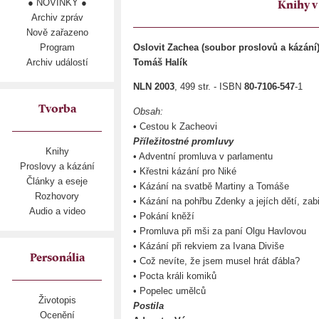
● NOVINKY ●
Knihy v
Archiv zpráv
Nově zařazeno
Program
Oslovit Zachea (soubor proslovů a kázání
Archiv událostí
Tomáš Halík
NLN 2003
, 499 str. - ISBN
80-7106-547
-1
Tvorba
Obsah:
• Cestou k Zacheovi
Příležitostné promluvy
Knihy
• Adventní promluva v parlamentu
Proslovy a kázání
• Křestni kázání pro Niké
Články a eseje
• Kázání na svatbě Martiny a Tomáše
Rozhovory
• Kázání na pohřbu Zdenky a jejích dětí, zabi
Audio a video
• Pokání kněží
• Promluva při mši za paní Olgu Havlovou
• Kázání při rekviem za Ivana Diviše
Personália
• Což nevíte, že jsem musel hrát ďábla?
• Pocta králi komiků
• Popelec umělců
Životopis
Postila
Ocenění