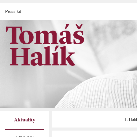
Press kit
T. Hal
Aktuality