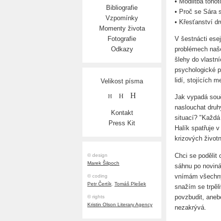
• Modlitba tohot
Bibliografie
• Proč se Sára 
Vzpomínky
• Křesťanství d
Momenty života
V šestnácti esej
Fotografie
problémech naš
Odkazy
šlehy do vlastní
psychologické p
lidí, stojících 
Velikost písma
H
H
Jak vypadá souč
H
naslouchat druh
Kontakt
situací? "Každá 
Press Kit
Halík spatřuje 
krizových životn
Chci se podělit
© design
Marek Šilpoch
sáhnu po novin
vnímám všechny
© coding
Petr Čertík
,
Tomáš Plešek
snažím se trpěli
povzbudit, aneb
© rights
Kristin Olson Literary Agency
nezakrývá.