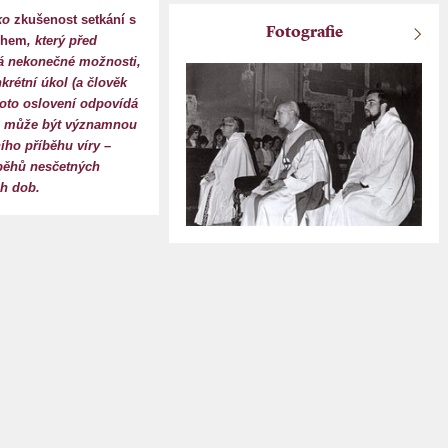
ako
zkušenost setkání s
Fotografie
ohem
, který před
á nekonečné možnosti,
krétní úkol (a člověk
toto oslovení odpovídá
), může být významnou
ího příběhu víry –
běhů nesčetných
ch dob.