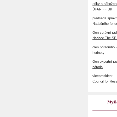
etiky a nábožen
ÚFAR FF UK
předseda správn
Nadačního fond
člen správní ra
Nadace The S
člen poradního
hodnoty
člen expertní r
národa
vicepresident
Council for Rese
Myšl