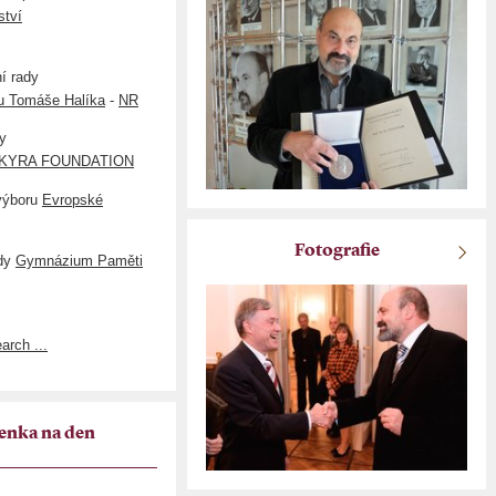
ství
í rady
u Tomáše Halíka
-
NR
dy
EKYRA FOUNDATION
 výboru
Evropské
Fotografie
ady
Gymnázium Paměti
arch ...
enka na den