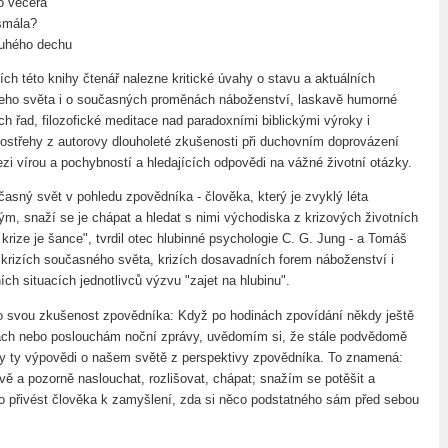
o večera
smála?
ruhého dechu
ích této knihy čtenář nalezne kritické úvahy o stavu a aktuálních
eho světa i o současných proměnách náboženství, laskavě humorné
ch řad, filozofické meditace nad paradoxními biblickými výroky i
ostřehy z autorovy dlouholeté zkušenosti při duchovním doprovázení
mezi vírou a pochybností a hledajících odpovědi na vážné životní otázky.
asný svět v pohledu zpovědníka - člověka, který je zvyklý léta
ým, snaží se je chápat a hledat s nimi východiska z krizových životních
krize je šance", tvrdil otec hlubinné psychologie C. G. Jung - a Tomáš
v krizích současného světa, krizích dosavadních forem náboženství i
ích situacích jednotlivců výzvu "zajet na hlubinu".
 o svou zkušenost zpovědníka: Když po hodinách zpovídání někdy ještě
ách nebo poslouchám noční zprávy, uvědomím si, že stále podvědomě
 ty výpovědi o našem světě z perspektivy zpovědníka. To znamená:
vě a pozorně naslouchat, rozlišovat, chápat; snažím se potěšit a
o přivést člověka k zamyšlení, zda si něco podstatného sám před sebou