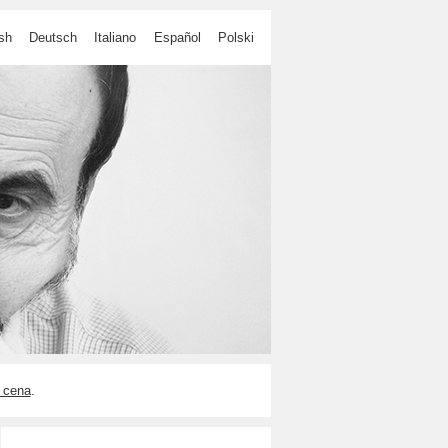
sh
Deutsch
Italiano
Español
Polski
 cena
.