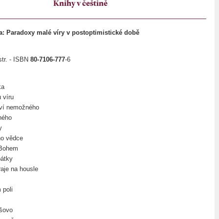
Knihy v češtině
: Paradoxy malé víry v postoptimistické době
str. - ISBN
80-7106-777
-6
ka
 víru
ství nemožného
ného
y
ho vědce
 Bohem
pátky
hraje na housle
 poli
šovo