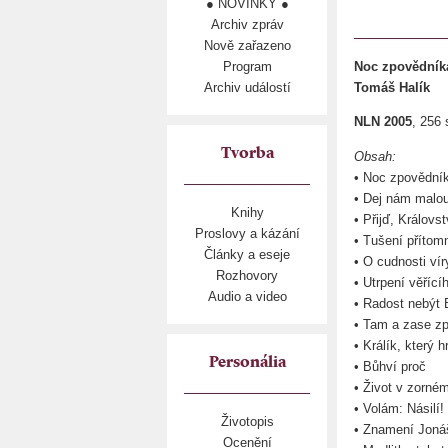
● NOVINKY ●
Archiv zpráv
Nově zařazeno
Program
Noc zpovědníka
Archiv událostí
Tomáš Halík
NLN 2005
, 256 
Tvorba
Obsah:
• Noc zpovědní
• Dej nám malou
Knihy
• Přijď, Králov
Proslovy a kázání
• Tušení přítom
Články a eseje
• O cudnosti vír
Rozhovory
• Utrpení věřící
Audio a video
• Radost nebýt
• Tam a zase z
• Králík, který 
Personália
• Bůhví proč
• Život v zorném
• Volám: Násilí!
Životopis
• Znamení Joná
Ocenění