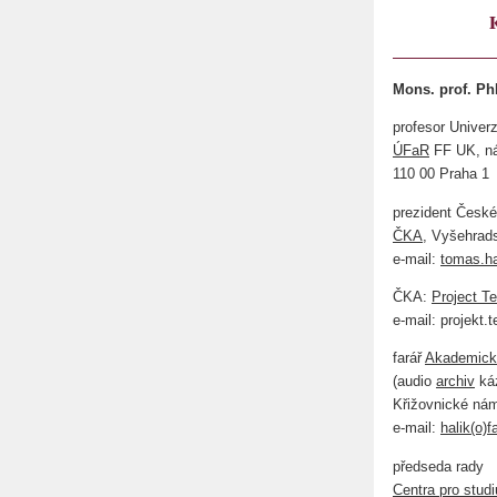
Mons. prof. Ph
profesor Univerz
ÚFaR
FF UK, ná
110 00 Praha 1
prezident Česk
ČKA
, Vyšehrad
e-mail:
tomas.ha
ČKA:
Project T
e-mail: projekt
farář
Akademické
(audio
archiv
ká
Křižovnické nám
e-mail:
halik(o)f
předseda rady
Centra pro studiu