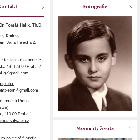
Kontakt
Fotografie
Dr. Tomáš Halík, Th.D.
ity Karlovy
m. Jana Palacha 2,
é Křesťanské akademie
ská 49, 128 00 Praha 2
lik(o)gmail.com
empleton
.templeton@gmail.com
 farnosti Praha
zání)
., 110 00 Praha 1
arnostsalvator.cz
Momenty života
m politické filozofie,