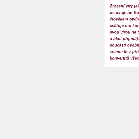
Zrození víry j
oslovujícím B
člověkem otvír
svěřuje mu kon
svou vírou na 
a úkol přijímá
součástí osobn
známe to z pří
konvertitů vše