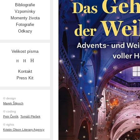
Bibliografie
Vzpomínky
Momenty života
Fotografie
Odkazy
Velikost písma
H
H
H
Kontakt
Press Kit
© design
Marek Šilpoch
© coding
Petr Čertík
,
Tomáš Plešek
© rights
Kristin Olson Literary Agency