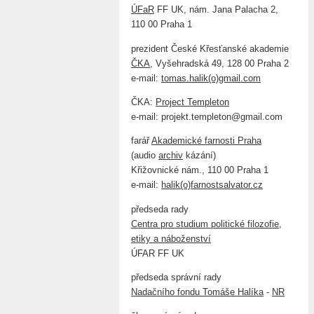
ÚFaR
FF UK, nám. Jana Palacha 2,
110 00 Praha 1
prezident České Křesťanské akademie
ČKA
, Vyšehradská 49, 128 00 Praha 2
e-mail:
tomas.halik(o)gmail.com
ČKA:
Project Templeton
e-mail: projekt.templeton@gmail.com
farář
Akademické farnosti Praha
(audio
archiv
kázání)
Křižovnické nám., 110 00 Praha 1
e-mail:
halik(o)farnostsalvator.cz
předseda rady
Centra pro studium politické filozofie,
etiky a náboženství
ÚFAR FF UK
předseda správní rady
Nadačního fondu Tomáše Halíka
-
NR