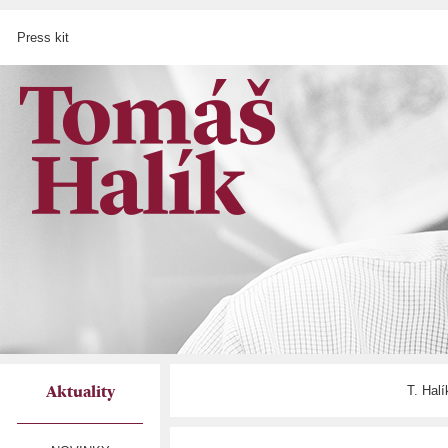
Press kit
T. Hal
Aktuality