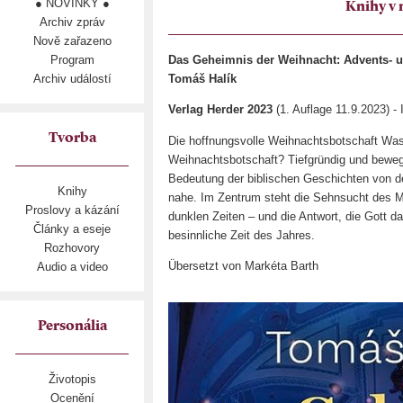
● NOVINKY ●
Knihy v
Archiv zpráv
Nově zařazeno
Program
Das Geheimnis der Weihnacht: Advents- u
Archiv událostí
Tomáš Halík
Verlag Herder 2023
(1. Auflage 11.9.2023) -
Tvorba
Die hoffnungsvolle Weihnachtsbotschaft Was 
Weihnachtsbotschaft? Tiefgründig und bewege
Bedeutung der biblischen Geschichten von d
Knihy
nahe. Im Zentrum steht die Sehnsucht des 
Proslovy a kázání
dunklen Zeiten – und die Antwort, die Gott da
Články a eseje
besinnliche Zeit des Jahres.
Rozhovory
Übersetzt von Markéta Barth
Audio a video
Personália
Životopis
Ocenění