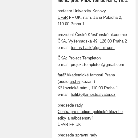
Mons. prof. PhDr. Tomáš Halík, Th.D.
profesor Univerzity Karlovy
ÚFaR
FF UK, nám. Jana Palacha 2,
110 00 Praha 1
prezident České Křesťanské akademie
ČKA
, Vyšehradská 49, 128 00 Praha 2
e-mail:
tomas.halik(o)gmail.com
ČKA:
Project Templeton
e-mail: projekt.templeton@gmail.com
farář
Akademické farnosti Praha
(audio
archiv
kázání)
Křižovnické nám., 110 00 Praha 1
e-mail:
halik(o)farnostsalvator.cz
předseda rady
Centra pro studium politické filozofie,
etiky a náboženství
ÚFAR FF UK
předseda správní rady