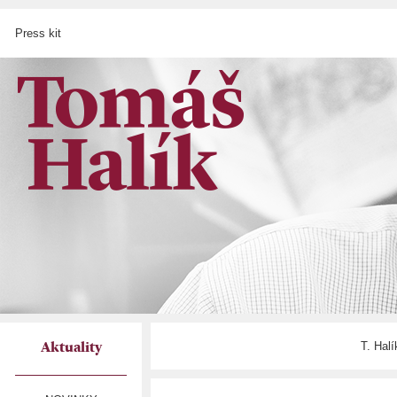
Press kit
T. Hal
Aktuality