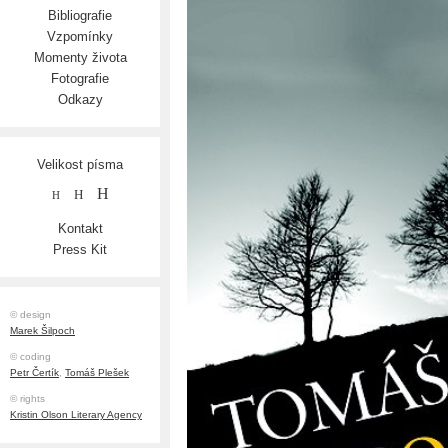
Bibliografie
Vzpomínky
Momenty života
Fotografie
Odkazy
Velikost písma
H
H
H
Kontakt
Press Kit
© design
Marek Šilpoch
© coding
Petr Čertík
,
Tomáš Plešek
© rights
Kristin Olson Literary Agency