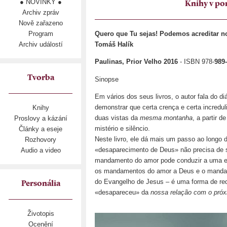
● NOVINKY ●
Knihy v po
Archiv zpráv
Nově zařazeno
Program
Quero que Tu sejas! Podemos acreditar 
Archiv událostí
Tomáš Halík
Paulinas, Prior Velho 2016
- ISBN 978-
989
Tvorba
Sinopse
Em vários dos seus livros, o autor fala do di
demonstrar que certa crença e certa incredul
Knihy
duas vistas da
mesma montanha
, a partir 
Proslovy a kázání
mistério e silêncio.
Články a eseje
Neste livro, ele dá mais um passo ao longo
Rozhovory
«desaparecimento de Deus» não precisa de 
Audio a video
mandamento do amor pode conduzir a uma ex
os mandamentos do amor a Deus e o mandam
do Evangelho de Jesus – é uma forma de red
Personália
«desapareceu» da
nossa relação com o pró
Životopis
Ocenění