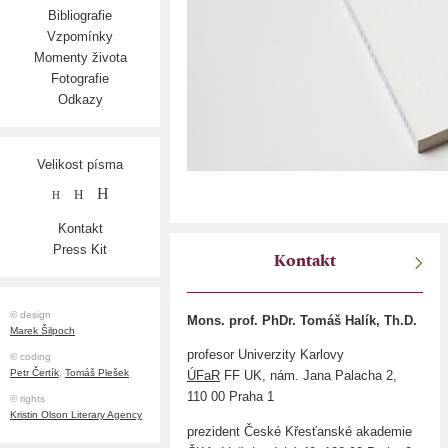
Bibliografie
Vzpomínky
Momenty života
Fotografie
Odkazy
Velikost písma
H
H
H
Kontakt
Press Kit
Kontakt
© design
Mons. prof. PhDr. Tomáš Halík, Th.D.
Marek Šilpoch
profesor Univerzity Karlovy
© coding
Petr Čertík
,
Tomáš Plešek
ÚFaR
FF UK, nám. Jana Palacha 2,
110 00 Praha 1
© rights
Kristin Olson Literary Agency
prezident České Křesťanské akademie