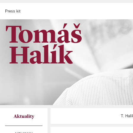
Press kit
T. Hal
Aktuality