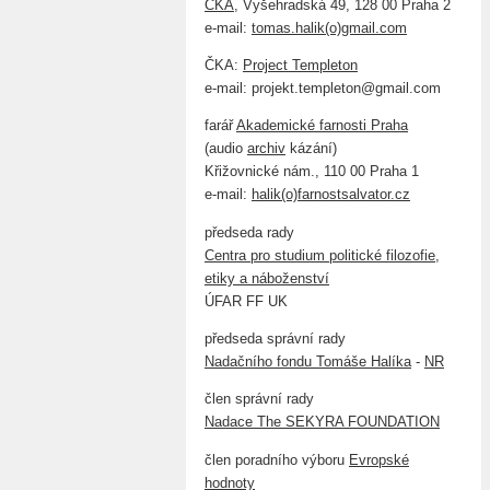
ČKA
, Vyšehradská 49, 128 00 Praha 2
e-mail:
tomas.halik(o)gmail.com
ČKA:
Project Templeton
e-mail: projekt.templeton@gmail.com
farář
Akademické farnosti Praha
(audio
archiv
kázání)
Křižovnické nám., 110 00 Praha 1
e-mail:
halik(o)farnostsalvator.cz
předseda rady
Centra pro studium politické filozofie,
etiky a náboženství
ÚFAR FF UK
předseda správní rady
Nadačního fondu Tomáše Halíka
-
NR
člen správní rady
Nadace The SEKYRA FOUNDATION
člen poradního výboru
Evropské
hodnoty