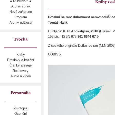
● NOVINKY ●
Knihy ve s
Archiv zpráv
Nově zařazeno
Program
Dotakni se ran: duhovnost neravnodušnos
Archiv událostí
Tomáš Halík
Ljubljana: KUD
Apokalipsa, 2010
(Prešov: V
196 str. - ISBN 978-
961-6644-67
-9
Tvorba
Z českého originálu Dotkni se ran (NLN 2008)
COBISS
Knihy
Proslovy a kázání
Články a eseje
Rozhovory
Audio a video
Personália
Životopis
Ocenění