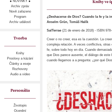
● NOVINKY ●
Knihy ve š
Archiv zpráv
Nově zařazeno
Program
¿Deshacerse de Dios? Cuando la fe y la i
Archiv událostí
Anselm Grün, Tomáš Halík
SalTerrae
(21 de enero de 2018) - ISBN 978-
Tvorba
Creer o no creer, esa es la cuestión. La cree
compleja relación. A veces conflictiva, otra
fe, sobre todo hoy en día. Cuando demasiad
Knihy
que Dios parece ausente, el diálogo de este 
Proslovy a kázání
cuando llegamos a a pregunta: ¿por qué Dio
Články a eseje
Rozhovory
Audio a video
Personália
Životopis
Ocenění