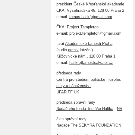
prezident České Křesťanské akademie
ČKA
, Vyšehradská 49, 128 00 Praha 2
e-mail:
tomas.halik(o)gmail.com
ČKA:
Project Templeton
e-mail: projekt.templeton@gmail.com
farář
Akademické farnosti Praha
(audio
archiv
kázání)
Křižovnické nám., 110 00 Praha 1
e-mail:
halik(o)farnostsalvator.cz
předseda rady
Centra pro studium politické filozofie,
etiky a náboženství
ÚFAR FF UK
předseda správní rady
Nadačního fondu Tomáše Halíka
-
NR
člen správní rady
Nadace The SEKYRA FOUNDATION