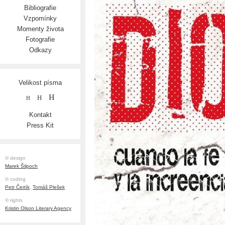
Bibliografie
Vzpomínky
Momenty života
Fotografie
Odkazy
Velikost písma
H
H
H
Kontakt
Press Kit
© design
Marek Šilpoch
© coding
Petr Čertík
,
Tomáš Plešek
© rights
Kristin Olson Literary Agency