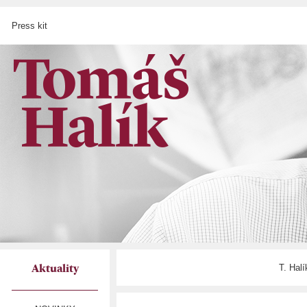
Press kit
T. Hal
Aktuality