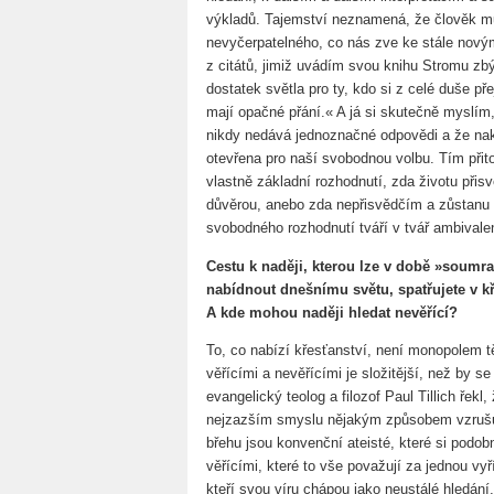
výkladů. Tajemství neznamená, že člověk mu
nevyčerpatelného, co nás zve ke stále nov
z citátů, jimiž uvádím svou knihu Stromu zbý
dostatek světla pro ty, kdo si z celé duše pře
mají opačné přání.« A já si skutečně myslím,
nikdy nedává jednoznačné odpovědi a že nak
otevřena pro naší svobodnou volbu. Tím při
vlastně základní rozhodnutí, zda životu při
důvěrou, anebo zda nepřisvědčím a zůstanu 
svobodného rozhodnutí tváří v tvář ambivale
Cestu k naději, kterou lze v době »soumra
nabídnout dnešnímu světu, spatřujete v kř
A kde mohou naději hledat nevěřící?
To, co nabízí křesťanství, není monopolem t
věřícími a nevěřícími je složitější, než by s
evangelický teolog a filozof Paul Tillich řekl
nejzazším smyslu nějakým způsobem vzrušuje
břehu jsou konvenční ateisté, které si podo
věřícími, které to vše považují za jednou vy
kteří svou víru chápou jako neustálé hledání,