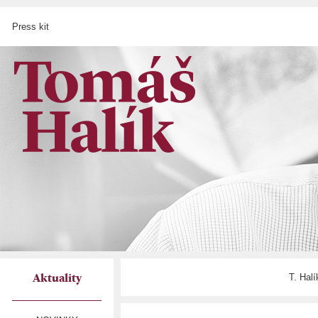
Press kit
T. Hal
Aktuality