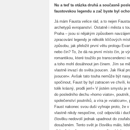
Nu a teď ta otázka druhá a současně posle
faustovskou legendu a zač byste byl ochot
Já mám Fausta velice rád, a to nejen Fausta
archetypů evropanství. Ostatně i města s tou
Praha – jsou si nějakým způsobem navzáje
zpracování legendy je několik klíčových mís
způsobu, jak přeložit první větu prologu Eva
nebo čin? To, že dá na první místo čin, je 
romantikou, které toužilo po transcendenci n
a toho mohl dosáhnout jen činem. Jím se měla
vlastně invazí do světa jsoucen. Jak říkal pr
jsoucen«. Avšak tato touha nemůže být nasy
spočinout, Faust by byl zatracen ve chvíli, 
tolik krásný, prodli jen!« V jistém smyslu je
do posledního dechu »homo viator«, poutník
společenství poutníků, a víra je »viaticum«,
Faust nakonec svou duši vyhraje proto, že v
vlastně nikdy nespočine, což odpovídá i duc
člověku nedovolí jednak upadnout do zoufals
dosaženém. Tento svět je člověku málo, lid