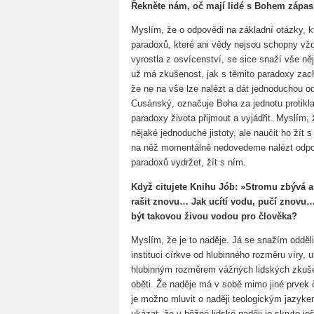
Řekněte nám, oč mají lidé s Bohem zápas
Myslím, že o odpovědi na základní otázky, kt
paradoxů, které ani vědy nejsou schopny vždy 
vyrostla z osvícenství, se sice snaží vše ně
už má zkušenost, jak s těmito paradoxy zachá
že ne na vše lze nalézt a dát jednoduchou o
Cusánský, označuje Boha za jednotu protiklad
paradoxy života přijmout a vyjádřit. Myslím,
nějaké jednoduché jistoty, ale naučit ho žít
na něž momentálně nedovedeme nalézt odpově
paradoxů vydržet, žít s ním.
Když citujete Knihu Jób: »Stromu zbývá a
rašit znovu… Jak ucítí vodu, pučí znovu
být takovou živou vodou pro člověka?
Myslím, že je to naděje. Já se snažím odděl
instituci církve od hlubinného rozměru víry,
hlubinným rozměrem vážných lidských zkušeno
oběti. Že naděje má v sobě mimo jiné prvek 
je možno mluvit o naději teologickým jazyke
ukázat, že v běžné lidské naději je skryto j