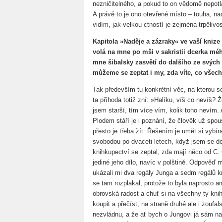
nezničitelného, a pokud to on vědomě nepotla
A právě to je ono otevřené místo – touha, nad
vidím, jak velkou ctností je zejména trpělivos
Kapitola »Naděje a zázraky« ve vaší knize 
volá na mne po mši v sakristii dcerka mé
mne šibalsky zasvětí do dalšího ze svých
můžeme se zeptat i my, zda víte, co všec
Tak především tu konkrétní věc, na kterou s
ta příhoda totiž zní: »Halíku, víš co nevíš?
jsem starší, tím více vím, kolik toho nevím
Plodem stáří je i poznání, že člověk už spou
přesto je třeba žít. Řešením je umět si vybír
svobodou po dvaceti letech, když jsem se 
knihkupectví se zeptal, zda mají něco od C. 
jediné jeho dílo, navíc v polštině. Odpověď 
ukázali mi dva regály Junga a sedm regálů k
se tam rozplakal, protože to byla naprosto a
obrovská radost a chuť si na všechny ty kn
koupit a přečíst, na straně druhé ale i zoufals
nezvládnu, a že ať bych o Jungovi já sám nap