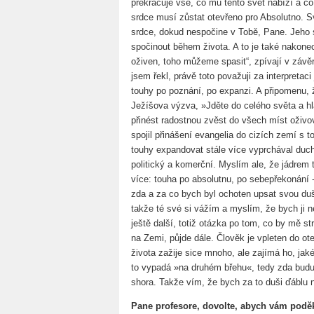
překračuje vše, co mu tento svět nabízí a co
srdce musí zůstat otevřeno pro Absolutno. S
srdce, dokud nespočine v Tobě, Pane. Jeho 
spočinout během života. A to je také nakonec
oživen, toho můžeme spasit“, zpívají v záv
jsem řekl, právě toto považuji za interpretac
touhy po poznání, po expanzi. A připomenu,
Ježíšova výzva, »Jděte do celého světa a hl
přinést radostnou zvěst do všech míst oživ
spojil přinášení evangelia do cizích zemí s t
touhy expandovat stále více vyprchával duc
politický a komerční. Myslím ale, že jádrem
více: touha po absolutnu, po sebepřekonání -
zda a za co bych byl ochoten upsat svou duš
takže té své si vážím a myslím, že bych ji n
ještě další, totiž otázka po tom, co by mě st
na Zemi, půjde dále. Člověk je vpleten do ot
života zažije sice mnoho, ale zajímá ho, jak
to vypadá »na druhém břehu«, tedy zda budu
shora. Takže vím, že bych za to duši ďáblu n
Pane profesore, dovolte, abych vám poděk