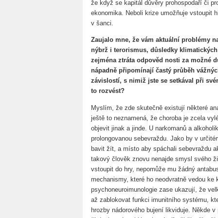
že když se kapitál důvěry prohospodaří či pro
ekonomika. Neboli krize umožňuje vstoupit h
v šanci.
Zaujalo mne, že vám aktuální problémy n
nýbrž i terorismus, důsledky klimatický
zejména ztráta odpověd nosti za možné d
nápadně připomínají častý průběh vážný
závislostí, s nimiž jste se setkával při 
to rozvést?
Myslím, že zde skutečně existují některé a
ještě to neznamená, že choroba je zcela vy
objevit jinak a jinde. U narkomanů a alkohol
prolongovanou sebevraždu. Jako by v určitém 
bavit žít, a místo aby spáchali sebevraždu a
takový člověk znovu nenajde smysl svého ži
vstoupit do hry, nepomůže mu žádný antabus 
mechanismy, které ho neodvratně vedou ke k
psychoneuroimunologie zase ukazují, že velké
až zablokovat funkci imunitního systému, kte
hrozby nádorového bujení likviduje. Někde 