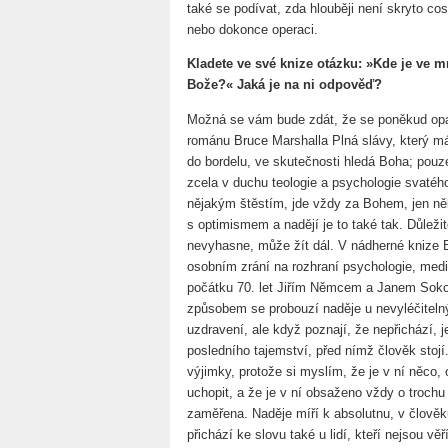
také se podívat, zda hlouběji není skryto co
nebo dokonce operaci.
Kladete ve své knize otázku: »Kde je ve 
Bože?« Jaká je na ni odpověď?
Možná se vám bude zdát, že se poněkud opak
románu Bruce Marshalla Plná slávy, který má
do bordelu, ve skutečnosti hledá Boha; pouz
zcela v duchu teologie a psychologie svatého
nějakým štěstím, jde vždy za Bohem, jen něk
s optimismem a nadějí je to také tak. Důleži
nevyhasne, může žít dál. V nádherné knize B
osobním zrání na rozhraní psychologie, medic
počátku 70. let Jiřím Němcem a Janem Sokol
způsobem se probouzí naděje u nevyléčitelnýc
uzdravení, ale když poznají, že nepřichází, je
posledního tajemství, před nímž člověk stoj
výjimky, protože si myslím, že je v ní něco,
uchopit, a že je v ní obsaženo vždy o trochu
zaměřena. Naděje míří k absolutnu, v člově
přichází ke slovu také u lidí, kteří nejsou vě