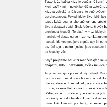
Tvrzení, že každá krize je současně šancí, 
který patří k mým nejoblíbenějším autorům.
krize psychické, a já jsem si to plně uvědom
psychoterapeut. Pokud lidský život běží bez k
teprve když jsou na jeho dně kameny problém
života dostává spád. Jinak řečeno, člověk by
proniknout hlouběji. To platí i v mezilidskýc
manželství dostanou do krize, vzniká zárov
naopak lidé vezmou jako signál, aby šli od to
dozrání a jako nezralí jedinci jsou odsouzeni
do hloubky věci.
Když přejdeme od krizí manželských ke kr
chápat ti, kdo ji nezavinili, avšak nejvíce 
To je samozřejmě poněkud jiný pohled. Myslí
určitou šancí pro lidi z obchodního a podnikat
otázky, které si dříve nekladli, a aby akcepto
rozměr, že neviditelná ruka trhu nevyřeší úpl
Weber, vznikl z určitého typu křesťanských c
určitém typu hodnotového klimatu a dnes se ř
dříve hluší. Uvědomují si totiž, že neexistuje