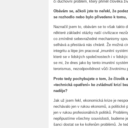
či duchovní problém, který přiměl člověka živ
Obávám se, ačkoli jste to neřekl, že podez
se rozhodlo nebo bylo přivedeno k tomu
Naznačil jsem to, obávám se to však takto d
některé základní otázky naší civilizace nezů
co zmíněné sebevražedné mechanismy spouš
selhává a přestává nás chránit. Že možná civ
integritu a lépe jim pracoval „imunitní systé
které se v lidských společnostech i v lidský
se mi, že dnes jako by tento imunitní systém
terorismus, nezodpovědnost vůči životnímu p
Proto tedy pochybujete o tom, že člověk
»technická opatření« ke zvládnutí krizí b
naděje?
Jak už jsem řekl, ekonomická krize je nespor
nechávalo jen v rukou ekonomů, a politické 
jen v rukou profesionálních politiků. Problé
nepřipustíme všechny souvislosti, budeme j
šanci dostat se ke kořenům problémů. Je ted