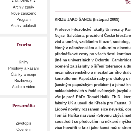
● NOVINKY ●
Te
Archiv zpráv
Nově zařazeno
Program
KRIZE JAKO ŠANCE (listopad 2009)
Archiv událostí
Profesor Filozofické fakulty Univerzity Ka
Nejsv. Salvátora, prezident České křesťa
věd a umění, vzděláním filozof, sociolog, te
Tvorba
činný v náboženském a kulturním disentu,
přednáškové cesty po všech šesti kontin
jiné na univerzitách v Oxfordu, Cambridg
Knihy
ocenění za zásluhy o šíření tolerance a d
Proslovy a kázání
mezináboženského a mezikulturního dialog
Články a eseje
konzultorem Papežské rady pro dialog s 
Rozhovory
(čestným papežským prelátem) a jehož kn
Audio a video
nakladatelstvích v řadě světových jazyků 
vše je prof. PhDr. Tomáš Halík, Th.D., kte
fakulty UK a usedl do Křesla pro Fausta. J
Personália
Lidové noviny rozsahem sice nevelká, o
Tomáš Halíka nazvaná »Stromu zbývá nadě
soustředit se především na některé myšle
Životopis
více hovořili o krizi jako šanci než o str
Ocenění