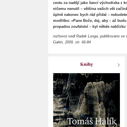
cestu za nadějí jako šancí východiska z k
ničemu nenutil – většina vašich vět začín
úplně nakonec bych rád přidal – nebudete
modlitbu: »Pane Bože, dej, aby – až budu 
propadnu zoufalství – byl někde nablízku
rozhovor vedl Radek Lunga, publikováno ve 
Galén, 2009, str. 66-84
Knihy