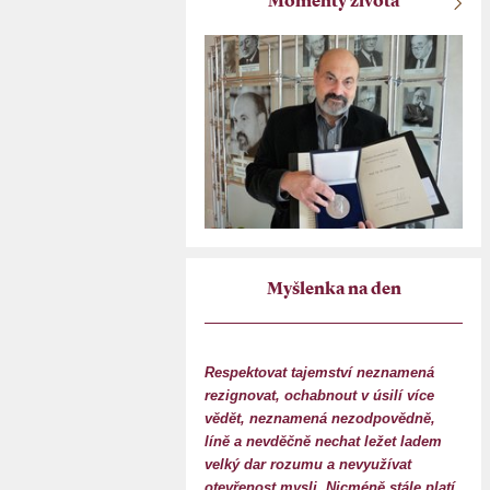
Momenty života
Myšlenka na den
Respektovat tajemství neznamená
rezignovat, ochabnout v úsilí více
vědět, neznamená nezodpovědně,
líně a nevděčně nechat ležet ladem
velký dar rozumu a nevyužívat
otevřenost mysli. Nicméně stále platí