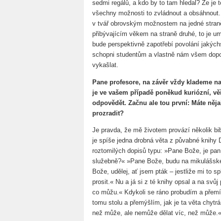
sedmi regálů, a kdo by to tam hledal? Že je t
všechny možnosti to zvládnout a obsáhnout. 
v tvář obrovským možnostem na jedné straně 
přibývajícím věkem na straně druhé, to je u
bude perspektivně zapotřebí povolání jakýchs
schopni studentům a vlastně nám všem doporu
vykašlat.
Pane profesore, na závěr vždy klademe na
je ve vašem případě poněkud kuriózní, věř
odpovědět. Začnu ale tou první: Máte něj
prozradit?
Je pravda, že mě životem provází několik bib
je spíše jedna drobná věta z půvabné knihy 
roztomilých dopisů typu: »Pane Bože, je pan f
služebně?« »Pane Bože, budu na mikulášské 
Bože, udělej, ať jsem pták – jestliže mi to spl
prosit.« Nu a já si z té knihy opsal a na svů
co můžu.« Kdykoli se ráno probudím a přemít
tomu stolu a přemýšlím, jak je ta věta chyt
než může, ale nemůže dělat víc, než může.