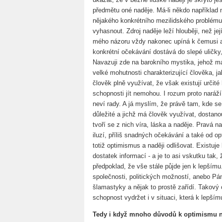
předmětu oné naděje. Má-li někdo například 
nějakého konkrétního mezilidského problému
vyhasnout. Zdroj naděje leží hlouběji, než je
mého názoru vždy nakonec upíná k čemusi a
konkrétní očekávání dostává do slepé uličky, 
Navazuji zde na barokního mystika, jehož má
velké mohutnosti charakterizující člověka, 
člověk plně využívat, že však existují určité
schopnosti jít nemohou. I rozum proto naráží 
neví rady. A já myslím, že právě tam, kde se 
důležité a jichž má člověk využívat, dostanou 
tvoří se z nich víra, láska a naděje. Pravá n
iluzí, příliš snadných očekávání a také od 
totiž optimismus a naději odlišovat. Existuj
dostatek informací - a je to asi vskutku tak
předpoklad, že vše stále půjde jen k lepšímu
společnosti, politických možností, anebo P
šlamastyky a nějak to prostě zařídí. Takový 
schopnost vydržet i v situaci, která k lepší
Tedy i když mnoho důvodů k optimismu n