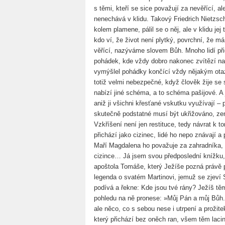
s těmi, kteří se sice považují za nevěřící, a
nenechává v klidu. Takový Friedrich Nietzsc
kolem plamene, pálil se o něj, ale v klidu jej
kdo ví, že život není plytký, povrchní, že má
věřící, nazýváme slovem Bůh. Mnoho lidí p
pohádek, kde vždy dobro nakonec zvítězí na
vymýšlel pohádky končící vždy nějakým otaz
totiž velmi nebezpečné, když člověk žije s
nabízí jiné schéma, a to schéma pašijové. A 
aniž ji všichni křesťané vskutku využívají – 
skutečně podstatné musí být ukřižováno, zem
Vzkříšení není jen restituce, tedy návrat k t
přichází jako cizinec, lidé ho nepo znávají a
Maří Magdalena ho považuje za zahradníka, t
cizince… Já jsem svou předposlední knížku,
apoštola Tomáše, který Ježíše pozná právě p
legenda o svatém Martinovi, jemuž se zjeví 
podívá a řekne: Kde jsou tvé rány? Ježíš tě
pohledu na ně pronese: »Můj Pán a můj Bůh.
ale něco, co s sebou nese i utrpení a prožite
který přichází bez oněch ran, všem těm laci