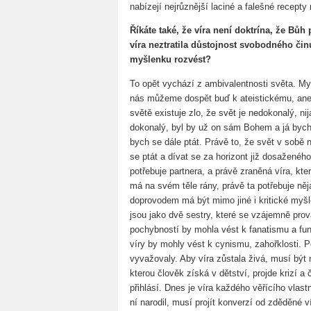
nabízejí nejrůznější laciné a falešné recepty 
Říkáte také, že víra není doktrína, že Bů
víra neztratila důstojnost svobodného č
myšlenku rozvést?
To opět vychází z ambivalentnosti světa. My
nás můžeme dospět buď k ateistickému, ane
světě existuje zlo, že svět je nedokonalý, ni
dokonalý, byl by už on sám Bohem a já bych
bych se dále ptát. Právě to, že svět v sobě
se ptát a dívat se za horizont již dosaženého,
potřebuje partnera, a právě zraněná víra, kte
má na svém těle rány, právě ta potřebuje něj
doprovodem má být mimo jiné i kritické myšl
jsou jako dvě sestry, které se vzájemně prová
pochybností by mohla vést k fanatismu a f
víry by mohly vést k cynismu, zahořklosti. 
vyvažovaly. Aby víra zůstala živá, musí být
kterou člověk získá v dětství, projde krizí a 
přihlásí. Dnes je víra každého věřícího vlas
ní narodil, musí projít konverzí od zděděné 