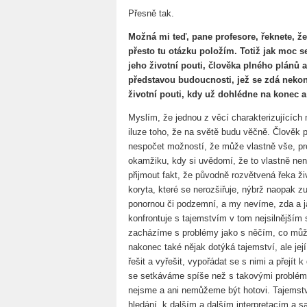
Přesně tak.
Možná mi teď, pane profesore, řeknete, že
přesto tu otázku položím. Totiž jak moc s
jeho životní pouti, člověka plného plánů 
představou budoucnosti, jež se zdá nekon
životní pouti, kdy už dohlédne na konec
Myslím, že jednou z věcí charakterizujících 
iluze toho, že na světě budu věčně. Člověk 
nespočet možností, že může vlastně vše, pr
okamžiku, kdy si uvědomí, že to vlastně nen
přijmout fakt, že původně rozvětvená řeka 
koryta, které se nerozšiřuje, nýbrž naopak 
ponornou či podzemní, a my nevíme, zda a j
konfrontuje s tajemstvím v tom nejsilnější
zacházíme s problémy jako s něčím, co můž
nakonec také nějak dotýká tajemství, ale její
řešit a vyřešit, vypořádat se s nimi a přejít 
se setkáváme spíše než s takovými problémy
nejsme a ani nemůžeme být hotovi. Tajemstv
hledání, k dalším a dalším interpretacím a