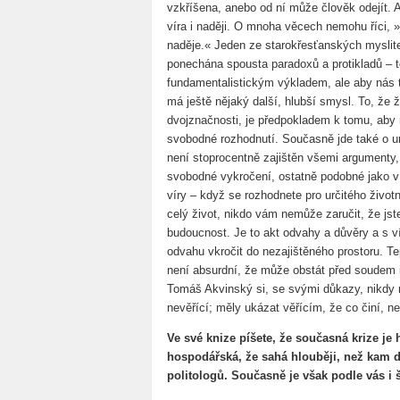
vzkříšena, anebo od ní může člověk odejít. A
víra i naději. O mnoha věcech nemohu říci, »
naděje.« Jeden ze starokřesťanských myslitel
ponechána spousta paradoxů a protikladů – t
fundamentalistickým výkladem, ale aby nás t
má ještě nějaký další, hlubší smysl. To, že ž
dvojznačnosti, je předpokladem k tomu, aby ná
svobodné rozhodnutí. Současně jde také o ur
není stoprocentně zajištěn všemi argumenty, 
svobodné vykročení, ostatně podobné jako v ž
víry – když se rozhodnete pro určitého životn
celý život, nikdo vám nemůže zaručit, že jste
budoucnost. Je to akt odvahy a důvěry a s v
odvahu vkročit do nezajištěného prostoru. Te
není absurdní, že může obstát před soudem i
Tomáš Akvinský si, se svými důkazy, nikdy 
nevěřící; měly ukázat věřícím, že co činí, n
Ve své knize píšete, že současná krize je 
hospodářská, že sahá hlouběji, než kam
politologů. Současně je však podle vás 