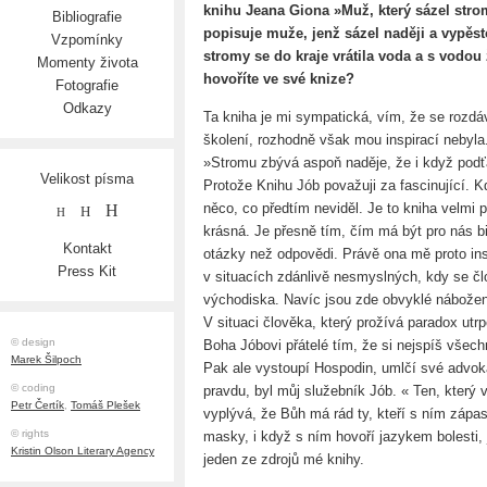
knihu Jeana Giona »Muž, který sázel strom
Bibliografie
popisuje muže, jenž sázel naději a vypěst
Vzpomínky
stromy se do kraje vrátila voda a s vodou ž
Momenty života
hovoříte ve své knize?
Fotografie
Odkazy
Ta kniha je mi sympatická, vím, že se roz
školení, rozhodně však mou inspirací nebyl
»Stromu zbývá aspoň naděje, že i když podťa
Velikost písma
Protože Knihu Jób považuji za fascinující. Kd
něco, co předtím neviděl. Je to kniha velmi p
H
H
H
krásná. Je přesně tím, čím má být pro nás b
Kontakt
otázky než odpovědi. Právě ona mě proto ins
Press Kit
v situacích zdánlivě nesmyslných, kdy se čl
východiska. Navíc jsou zde obvyklé nábožen
V situaci člověka, který prožívá paradox utrp
© design
Boha Jóbovi přátelé tím, že si nejspíš všech
Marek Šilpoch
Pak ale vystoupí Hospodin, umlčí své advoká
© coding
pravdu, byl můj služebník Jób. « Ten, který
Petr Čertík
,
Tomáš Plešek
vyplývá, že Bůh má rád ty, kteří s ním zápasí
© rights
masky, i když s ním hovoří jazykem bolesti, 
Kristin Olson Literary Agency
jeden ze zdrojů mé knihy.