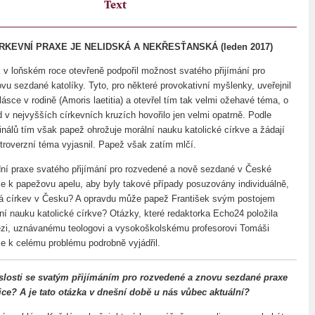
Text
RKEVNÍ PRAXE JE NELIDSKÁ A NEKŘESŤANSKÁ (leden 2017)
 v loňském roce otevřeně podpořil možnost svatého přijímání pro
vu sezdané katolíky. Tyto, pro některé provokativní myšlenky, uveřejnil
sce v rodině (Amoris laetitia) a otevřel tím tak velmi ožehavé téma, o
 v nejvyšších církevních kruzích hovořilo jen velmi opatrně. Podle
inálů tím však papež ohrožuje morální nauku katolické církve a žádají
ntroverzní téma vyjasnil. Papež však zatím mlčí.
ní praxe svatého přijímání pro rozvedené a nově sezdané v České
se k papežovu apelu, aby byly takové případy posuzovány individuálně,
ká církev v Česku? A opravdu může papež František svým postojem
ní nauku katolické církve? Otázky, které redaktorka Echo24 položila
ězi, uznávanému teologovi a vysokoškolskému profesorovi Tomáši
se k celému problému podrobně vyjádřil.
islosti se svatým přijímáním pro rozvedené a znovu sezdané praxe
ice? A je tato otázka v dnešní době u nás vůbec aktuální?