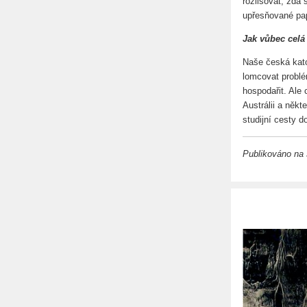
rozlišovat, zda 
upřesňované pap
Jak vůbec celá 
Naše česká katol
lomcovat problé
hospodařit. Ale
Austrálii a něk
studijní cesty d
Publikováno na