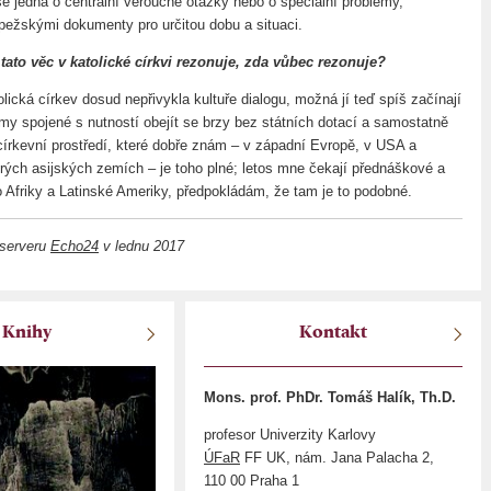
se jedná o centrální věroučné otázky nebo o speciální problémy,
ežskými dokumenty pro určitou dobu a situaci.
tato věc v katolické církvi rezonuje, zda vůbec rezonuje?
ická církev dosud nepřivykla kultuře dialogu, možná jí teď spíš začínají
my spojené s nutností obejít se brzy bez státních dotací a samostatně
 církevní prostředí, které dobře znám – v západní Evropě, v USA a
terých asijských zemích – je toho plné; letos mne čekají přednáškové a
o Afriky a Latinské Ameriky, předpokládám, že tam je to podobné.
 serveru
Echo24
v lednu 2017
Knihy
Kontakt
Mons. prof. PhDr. Tomáš Halík, Th.D.
profesor Univerzity Karlovy
ÚFaR
FF UK, nám. Jana Palacha 2,
110 00 Praha 1