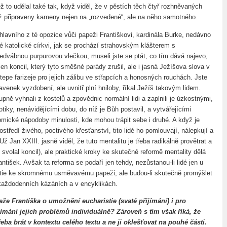
to udělal také tak, když viděl, že v pěstích těch čtyř rozhněvaných
už připraveny kameny nejen na „rozvedené“, ale na něho samotného.
 hlavního z té opozice vůči papeži Františkovi, kardinála Burke, nedávno
é katolické církvi, jak se prochází strahovským klášterem s
dvábnou purpurovou vlečkou, museli jste se ptát, co tím dává najevo,
jen koncil, který tyto směšné parády zrušil, ale i jasná Ježíšova slova v
 tepe farizeje pro jejich zálibu ve střapcích a honosných rouchách. Jste
avenek vyzdobení, ale uvnitř plní hniloby, říkal Ježíš takovým lidem.
upně vyhnali z kostelů a zpovědnic normální lidi a zaplnili je úzkostnými,
tiky, nenávidějícími dobu, do níž je Bůh postavil, a vytvářejícími
komické nápodoby minulosti, kde mohou trápit sebe i druhé. A když je
středí živého, poctivého křesťanství, tito lidé ho pomlouvají, nálepkují a
 Už Jan XXIII. jasně viděl, že tuto mentalitu je třeba radikálně provětrat a
o svolal koncil), ale praktické kroky ke skutečné reformě mentality dělá
ntišek. Avšak ta reforma se podaří jen tehdy, nezůstanou-li lidé jen u
tie ke skromnému usměvavému papeži, ale budou-li skutečně promýšlet
každodenních kázáních a v encyklikách.
eže Františka o umožnění eucharistie (svaté přijímání) i pro
ímání jejich problémů individuálně? Zároveň s tím však říká, že
řeba brát v kontextu celého textu a ne ji oklešťovat na pouhé části.