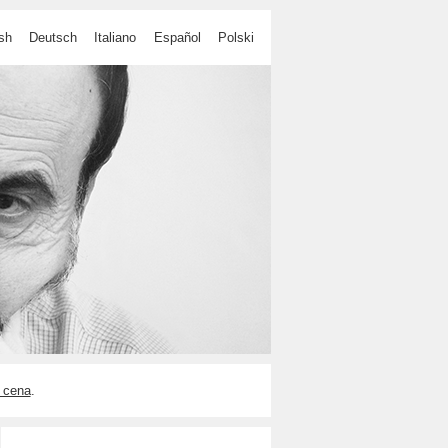
sh
Deutsch
Italiano
Español
Polski
 cena
.