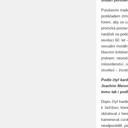
situací poruše
Porušením tradic
protikladem ztr
forem, aby se z
prorocká postav
naráželi na podo
revoluci 60. let
sexuální morálk
hlavním kritéri
jménem: neuroti
milosrdenství, 
stvoření – život
Podle čtyř kar
Joachim Meisne
tomu tak i po
Dopis čtyř kardi
k Ježíšovi, kter
obžalovat z her
kamenovat cizol
neodpověděl, ps