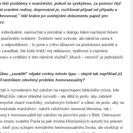
ia řeší problémy v manželství, pokud se vyskytnou, za pomoci čtyř
ímat zraněné rodiny, doprovázet je, rozlišovat případ od případu a
 obnovovat," řekl krátce po uveřejnění dokumentu papež pro
cz.
 individuálně, naslouchat a pomáhat v dialogu lidem nacházet řešení
 poučeného svědomí. Svědomí není svévole, ale náročná cesta k
 a odpovědnosti – to jsme v církvi důrazem na poslušnost autoritě a
 zanedbali. Ale kolik kněží má obětavost, trpělivost a zejména
pravu a vzdělání k této náročné službě? „Musíš – nesmíš“ je jednodušší
vůbec „zavádět“ nějaké změny tohoto typu – stejně tak například již
 Františkem otevřený problém homosexuality?
tah k rozvedeným byl založen na nepochopení biblického místa, kde
Mojžíšův zákon ohledně rozvodů – ale dělá to proto, aby zabránil
yslně zbavit manželky „rozlukovým lístkem“ a vůbec ne proto, aby na
roskotalo manželství, naložil celoživotní nenosná břemena, tak i
ostoj k homosexualitě byl založen na povrchní práci s Biblí. Odsouzení
ze strany svatého Pavla (a pak mnoha křesťanských autorit) lze právem
i, kteří jsou schopni normálního heterosexuálního života, ale osvěžují si