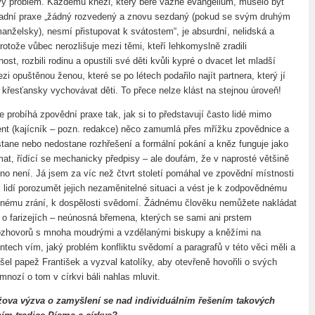
vý problém. Každému knězi, který bere vážně evangelium, muselo být
vadní praxe „žádný rozvedený a znovu sezdaný (pokud se svým druhým
manželsky), nesmí přistupovat k svátostem“, je absurdní, nelidská a
otože vůbec nerozlišuje mezi těmi, kteří lehkomyslně zradili
st, rozbili rodinu a opustili své děti kvůli kypré o dvacet let mladší
zi opuštěnou ženou, které se po létech podařilo najít partnera, který jí
křesťansky vychovávat děti. To přece nelze klást na stejnou úroveň!
 probíhá zpovědní praxe tak, jak si to představují často lidé mimo
tent (kajícník – pozn. redakce) něco zamumlá přes mřížku zpovědnice a
tane nebo nedostane rozhřešení a formální pokání a kněz funguje jako
mat, řídící se mechanicky předpisy – ale doufám, že v naprosté většině
no není. Já jsem za víc než čtvrt století pomáhal ve zpovědní místnosti
m lidí porozumět jejich nezaměnitelné situaci a vést je k zodpovědnému
pnému zrání, k dospělosti svědomí. Žádnému člověku nemůžete nakládat
š o farizejích – neúnosná břemena, kterých se sami ani prstem
rozhovorů s mnoha moudrými a vzdělanými biskupy a kněžími na
ntech vím, jaký problém konfliktu svědomí a paragrafů v této věci měli a
išel papež František a vyzval katolíky, aby otevřeně hovořili o svých
nozí o tom v církvi báli nahlas mluvit.
ova výzva o zamyšlení se nad individuálním řešením takových