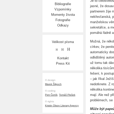
Je to celosvěto
Bibliografie
jasné, že dosa
Vzpomínky
partnerem žije 
Momenty života
nekřesťanská, pr
Fotografie
manželskou věrno
Odkazy
sekretářce, a me
pomáhá řádně a 
Možná, že někde
Velikost písma
církev, že peni
H
H
H
automaticky dos
odlidštěný auto
Kontakt
už tomu tak dáv
Press Kit
několika tisíců
řešení, k postu
– jak říkal Ježí
© design
nedotknete. Z 
Marek Šilpoch
několika kontine
© coding
mají. Ale než př
Petr Čertík
,
Tomáš Plešek
problémech, se m
© rights
Kristin Olson Literary Agency
Může být papež