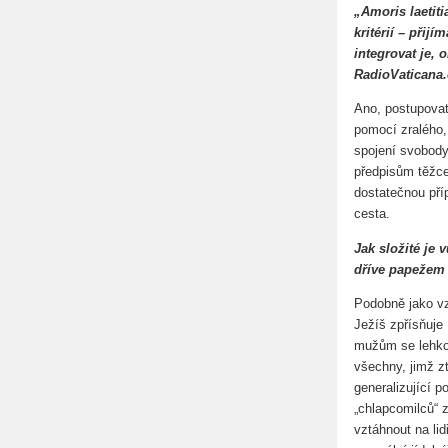
„Amoris laetit
kritérií – přij
integrovat je,
RadioVaticana.
Ano, postupovat
pomocí zralého,
spojení svobody
předpisům těžce
dostatečnou pří
cesta.
Jak složité je 
dříve papežem
Podobně jako vz
Ježíš zpřísňuje 
mužům se lehkom
všechny, jimž zt
generalizující p
„chlapcomilců“ 
vztáhnout na lid