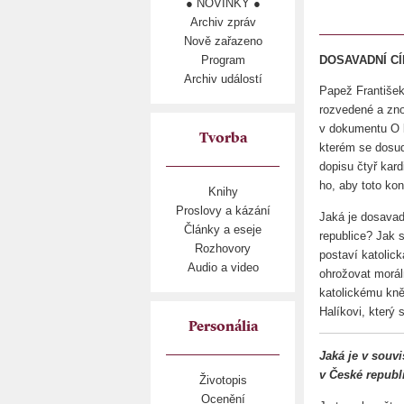
● NOVINKY ●
Archiv zpráv
Nově zařazeno
Program
DOSAVADNÍ CÍ
Archiv událostí
Papež František
rozvedené a zno
v dokumentu O lá
Tvorba
kterém se dosud
dopisu čtyř kard
ho, aby toto ko
Knihy
Proslovy a kázání
Jaká je dosavad
Články a eseje
republice? Jak 
Rozhovory
postaví katolic
Audio a video
ohrožovat morál
katolickému kn
Halíkovi, který 
Personália
Jaká je v souv
v České republ
Životopis
Ocenění