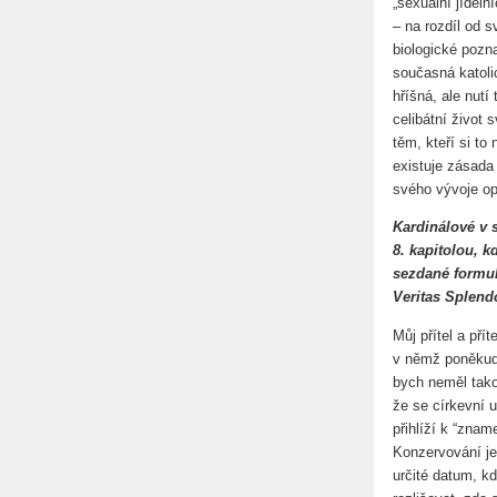
„sexuální jídel
– na rozdíl od 
biologické pozn
současná katoli
hříšná, ale nutí 
celibátní život 
těm, kteří si t
existuje zásada
svého vývoje op
Kardinálové v 
8. kapitolou, 
sezdané formul
Veritas Splendo
Můj přítel a pří
v němž poněkud 
bych neměl tak
že se církevní u
přihlíží k “zna
Konzervování je
určité datum, kd