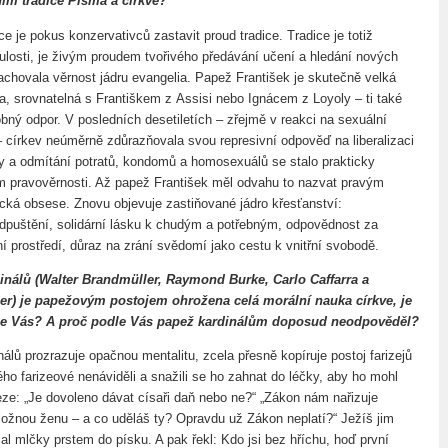
ním tradice Písma a církve?
e je pokus konzervativců zastavit proud tradice. Tradice je totiž
nulosti, je živým proudem tvořivého předávání učení a hledání nových
achovala věrnost jádru evangelia. Papež František je skutečně velká
a, srovnatelná s Františkem z Assisi nebo Ignácem z Loyoly – ti také
bný odpor. V posledních desetiletích – zřejmě v reakci na sexuální
 – církev neúměrně zdůrazňovala svou represivní odpověď na liberalizaci
y a odmítání potratů, kondomů a homosexuálů se stalo prakticky
em pravověrnosti. Až papež František měl odvahu to nazvat pravým
cká obsese. Znovu objevuje zastiňované jádro křesťanství:
odpuštění, solidární lásku k chudým a potřebným, odpovědnost za
ní prostředí, důraz na zrání svědomí jako cestu k vnitřní svobodě.
dinálů (Walter Brandmüller, Raymond Burke, Carlo Caffarra a
r) je papežovým postojem ohrožena celá morální nauka církve, je
dle Vás? A proč podle Vás papež kardinálům doposud neodpověděl?
nálů prozrazuje opačnou mentalitu, zcela přesně kopíruje postoj farizejů
ého farizeové nenáviděli a snažili se ho zahnat do léčky, aby ho mohl
eze: „Je dovoleno dávat císaři daň nebo ne?“ „Zákon nám nařizuje
ožnou ženu – a co uděláš ty? Opravdu už Zákon neplatí?“ Ježíš jim
al mlčky prstem do písku. A pak řekl: Kdo jsi bez hříchu, hoď první