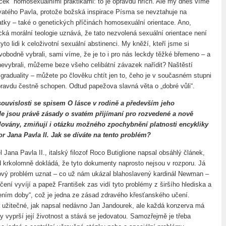
níček“ homosexuálními praktikami: to je opravdu hřích. Ale my dnes víme
svatého Pavla, protože božská inspirace Písma se nevztahuje na
atky – také o genetických příčinách homosexuální orientace. Ano,
cká morální teologie uznává, že tato nezvolená sexuální orientace není
tyto lidi k celoživotní sexuální abstinenci. My kněží, kteří jsme si
svobodně vybrali, sami víme, že je to i pro nás leckdy těžké břemeno – a
o nevybrali, můžeme beze všeho celibátní závazek nařídit? Naštěstí
 graduality – můžete po člověku chtít jen to, čeho je v současném stupni
ravdu čestně schopen. Odtud papežova slavná věta o „dobré vůli“.
souvislosti se spisem O lásce v rodině a především jeho
kde jsou právě zásady o svatém přijímaní pro rozvedené a nově
ovány, zmiňují i otázku možného zpochybnění platnosti encykliky
r Jana Pavla II. Jak se díváte na tento problém?
tel Jana Pavla II., italský filozof Roco Butiglione napsal obsáhlý článek,
krkolomně dokládá, že tyto dokumenty naprosto nejsou v rozporu. Já
ový problém uznat – co už nám ukázal blahoslavený kardinál Newman –
čení vyvíjí a papež František zas vidí tyto problémy z širšího hlediska a
mením doby“, což je jedna ze zásad zdravého křesťanského učení.
 užitečné, jak napsal nedávno Jan Jandourek, ale každá konzerva má
y vyprší její životnost a stává se jedovatou. Samozřejmě je třeba