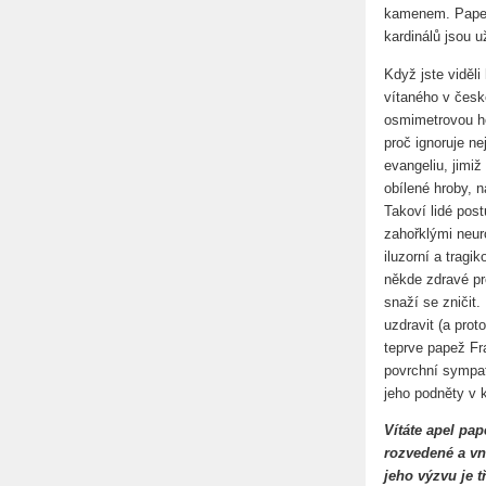
kamenem. Papež 
kardinálů jsou 
Když jste viděli
vítaného v česk
osmimetrovou he
proč ignoruje ne
evangeliu, jimiž
obílené hroby, n
Takoví lidé post
zahořklými neuro
iluzorní a tragi
někde zdravé pro
snaží se zničit.
uzdravit (a prot
teprve papež Fra
povrchní sympa
jeho podněty v 
Vítáte apel pap
rozvedené a vn
jeho výzvu je t