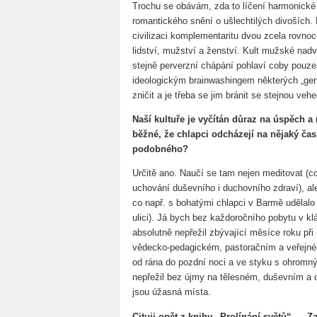
Trochu se obávám, zda to líčení harmonické c
romantického snění o ušlechtilých divoších. 
civilizaci komplementaritu dvou zcela rovno
lidství, mužství a ženství. Kult mužské nadv
stejně perverzní chápání pohlaví coby pouze
ideologickým brainwashingem některých „gen
zničit a je třeba se jim bránit se stejnou veh
Naší kultuře je vyčítán důraz na úspěch a
běžné, že chlapci odcházejí na nějaký čas
podobného?
Určitě ano. Naučí se tam nejen meditovat (co
uchování duševního i duchovního zdraví), ale 
co např. s bohatými chlapci v Barmě udělalo 
ulici). Já bych bez každoročního pobytu v kl
absolutně nepřežil zbývající měsíce roku př
vědecko-pedagickém, pastoračním a veřejném 
od rána do pozdní noci a ve styku s ohromn
nepřežil bez újmy na tělesném, duševním a du
jsou úžasná místa.
Cituji opět z knihy „Prolínání světů“ – 