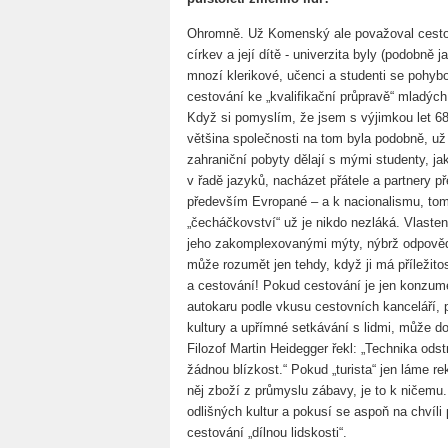
Ohromně. Už Komenský ale považoval cestov
církev a její dítě - univerzita byly (podobně 
mnozí klerikové, učenci a studenti se pohybov
cestování ke „kvalifikační průpravě“ mladých
Když si pomyslím, že jsem s výjimkou let 6
většina společnosti na tom byla podobně, už 
zahraniční pobyty dělají s mými studenty, jak
v řadě jazyků, nacházet přátele a partnery př
především Evropané – a k nacionalismu, tomu
„čecháčkovství“ už je nikdo nezláká. Vlasten
jeho zakomplexovanými mýty, nýbrž odpovědn
může rozumět jen tehdy, když ji má příležito
a cestování! Pokud cestování je jen konzum
autokaru podle vkusu cestovních kanceláří, 
kultury a upřímné setkávání s lidmi, může d
Filozof Martin Heidegger řekl: „Technika odst
žádnou blízkost.“ Pokud „turista“ jen láme re
něj zboží z průmyslu zábavy, je to k ničemu. 
odlišných kultur a pokusí se aspoň na chvíli 
cestování „dílnou lidskosti“.