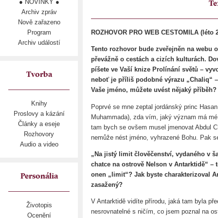
● NOVINKY ●
Te
Archiv zpráv
Nově zařazeno
Program
ROZHOVOR PRO WEB CESTOMILA (léto 2
Archiv událostí
Tento rozhovor bude zveřejněn na webu o 
převážně o cestách a cizích kulturách. Do
píšete ve Vaší knize Prolínání světů – vy
Tvorba
neboť je příliš podobné výrazu „Chaliq“ –
Vaše jméno, můžete uvést nějaký příběh?
Knihy
Poprvé se mne zeptal jordánský princ Hasan
Proslovy a kázání
Muhammada), zda vím, jaký význam má mé 
Články a eseje
tam bych se ovšem musel jmenovat Abdul Chal
Rozhovory
nemůže nést jméno, vyhrazené Bohu. Pak se 
Audio a video
„Na jistý limit člověčenství, vydaného v š
chatce na ostrově Nelson v Antarktidě“ – to
onen „limit“? Jak byste charakterizoval An
Personália
zasažený?
V Antarktidě vidíte přírodu, jaká tam byla před
Životopis
nesrovnatelné s ničím, co jsem poznal na ost
Ocenění