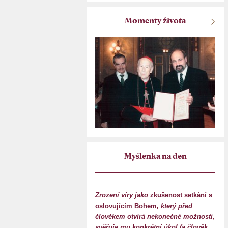
Momenty života
Myšlenka na den
Zrození víry jako
zkušenost setkání s
oslovujícím Bohem
, který před
člověkem otvírá nekonečné možnosti,
svěřuje mu konkrétní úkol (a člověk