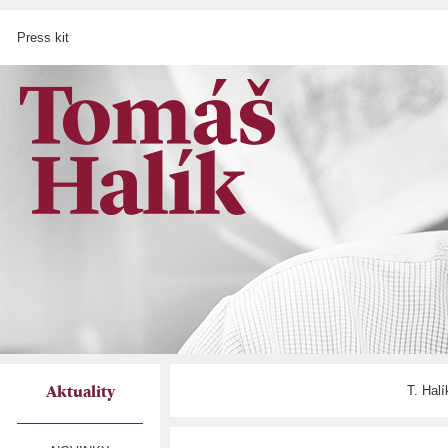
Press kit
T. Hal
Aktuality