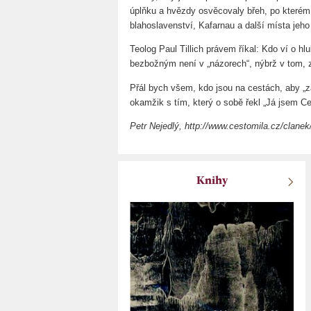
úplňku a hvězdy osvěcovaly břeh, po kterém
blahoslavenství, Kafarnau a další místa jeho
Teolog Paul Tillich právem říkal: Kdo ví o hl
bezbožným není v „názorech“, nýbrž v tom, z
Přál bych všem, kdo jsou na cestách, aby „za
okamžik s tím, který o sobě řekl „Já jsem Ce
Petr Nejedlý, http://www.cestomila.cz/clan
Knihy