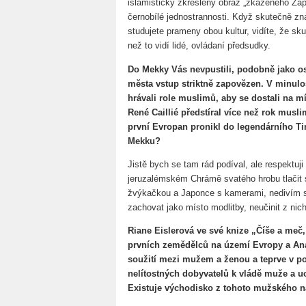
islamistický zkreslený obraz „zkaženého Záp
černobílé jednostrannosti. Když skutečně zná
studujete prameny obou kultur, vidíte, že sk
než to vidí lidé, ovládaní předsudky.
Do Mekky Vás nevpustili, podobně jako os
města vstup striktně zapovězen. V minulost
hrávali role muslimů, aby se dostali na m
René Caillié předstíral více než rok musli
první Evropan pronikl do legendárního Tim
Mekku?
Jistě bych se tam rád podíval, ale respektuji
jeruzalémském Chrámě svatého hrobu tlačit s
žvýkačkou a Japonce s kamerami, nedivím s
zachovat jako místo modlitby, neučinit z nich 
Riane Eislerová ve své knize „Číše a meč,
prvních zemědělců na území Evropy a Anat
soužití mezi mužem a ženou a teprve v po
nelítostných dobyvatelů k vládě muže a u
Existuje východisko z tohoto mužského n