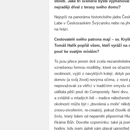
století. Jaké tři scenérie byste vyjmenoval
nejraději díval z terasy svého domu?
Nejspíš na panoráma historického jádra Če
Labe v Českosaském Švýcarsku nebo na jih
na hrázi.
Cestovatelé svého patrona mají – sv. Kryš
Tomáš Halík popřál všem, kteří vyráží na 
pouť ke svatým místům?
To jsou přece jenom dvě zcela nezaměniteln
vznešenou formou modlitby, které se účastní d
osobnosti, vyjití z navyklých kolejí, dotyk p
domov (a svůj život) novýma očima, z nové pe
nepovažovali za věřící v tradičním smyslu s
udělala pěší pouť do Compostely. Není divu,
a zvláště u mladých lidí – tradice nábožensk
okolností může být i „dovolená u moře“ někd
znovu-stvořením, re-creatio), pokud člověk d
živlu, který lidem od nepaměti připomínal Hl
říkáme Bůh. Dovolte vzpomínku: také já jsem 
hodiny, kdy jsem úplně sám plaval uprostře