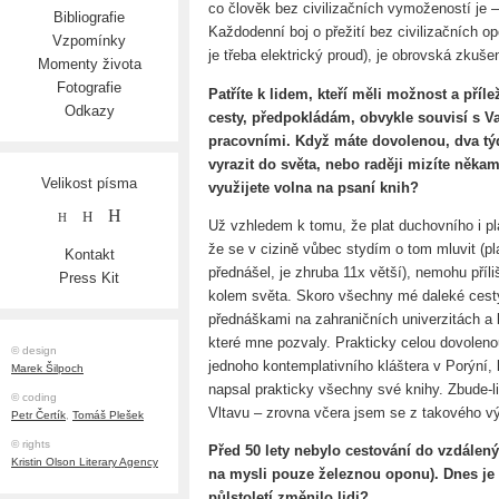
co člověk bez civilizačních vymožeností je –
Bibliografie
Každodenní boj o přežití bez civilizačních op
Vzpomínky
je třeba elektrický proud), je obrovská zkuše
Momenty života
Fotografie
Patříte k lidem, kteří měli možnost a příle
Odkazy
cesty, předpokládám, obvykle souvisí s V
pracovními. Když máte dovolenou, dva týd
vyrazit do světa, nebo raději mizíte něka
Velikost písma
využijete volna na psaní knih?
H
H
H
Už vzhledem k tomu, že plat duchovního i pl
že se v cizině vůbec stydím o tom mluvit (p
Kontakt
přednášel, je zhruba 11x větší), nemohu pří
Press Kit
kolem světa. Skoro všechny mé daleké cesty
přednáškami na zahraničních univerzitách a b
které mne pozvaly. Prakticky celou dovolenou
© design
jednoho kontemplativního kláštera v Porýní
Marek Šilpoch
napsal prakticky všechny své knihy. Zbude-li 
© coding
Vltavu – zrovna včera jsem se z takového výl
Petr Čertík
,
Tomáš Plešek
© rights
Před 50 lety nebylo cestování do vzdálen
Kristin Olson Literary Agency
na mysli pouze železnou oponu). Dnes je 
půlstoletí změnilo lidi?