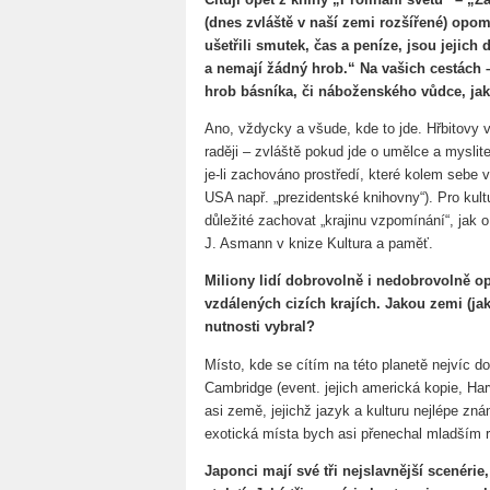
(dnes zvláště v naší zemi rozšířené) opom
ušetřili smutek, čas a peníze, jsou jejich
a nemají žádný hrob.“ Na vašich cestách –
hrob básníka, či náboženského vůdce, jak
Ano, vždycky a všude, kde to jde. Hřbitovy 
raději – zvláště pokud jde o umělce a myslite
je-li zachováno prostředí, které kolem sebe vy
USA např. „prezidentské knihovny“). Pro kul
důležité zachovat „krajinu vzpomínání“, jak o
J. Asmann v knize Kultura a paměť.
Miliony lidí dobrovolně i nedobrovolně o
vzdálených cizích krajích. Jakou zemi (jak
nutnosti vybral?
Místo, kde se cítím na této planetě nejvíc d
Cambridge (event. jejich americká kopie, Har
asi země, jejichž jazyk a kulturu nejlépe zn
exotická místa bych asi přenechal mladším 
Japonci mají své tři nejslavnější scenérie