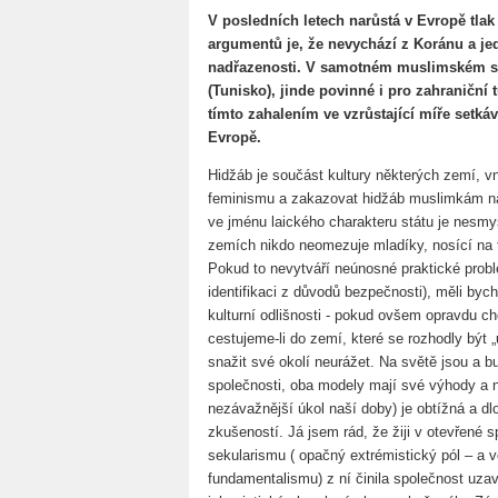
V posledních letech narůstá v Evropě tla
argumentů je, že nevychází z Koránu a j
nadřazenosti. V samotném muslimském sv
(Tunisko), jinde povinné i pro zahraniční t
tímto zahalením ve vzrůstající míře setkáva
Evropě.
Hidžáb je součást kultury některých zemí, v
feminismu a zakazovat hidžáb muslimkám n
ve jménu laického charakteru státu je nesmy
zemích nikdo neomezuje mladíky, nosící na t
Pokud to nevytváří neúnosné praktické prob
identifikaci z důvodů bezpečnosti), měli byc
kulturní odlišnosti - pokud ovšem opravdu c
cestujeme-li do zemí, které se rozhodly být
snažit své okolí neurážet. Na světě jsou a bu
společnosti, oba modely mají své výhody a n
nezávažnější úkol naší doby) je obtížná a d
zkušeností. Já jsem rád, že žiji v otevřené s
sekularismu ( opačný extrémistický pól – a 
fundamentalismu) z ní činila společnost uza