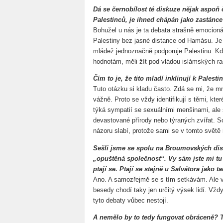
Dá se černobílost té diskuze nějak aspoň 
Palestinců, je ihned chápán jako zastánc
Bohužel u nás je ta debata strašně emocionál
Palestiny bez jasné distance od Hamásu. Je
mládež jednoznačně podporuje Palestinu. Kdyby
hodnotám, měli žít pod vládou islámských rad
Čím to je, že tito mladí inklinují k Palesti
Tuto otázku si kladu často. Zdá se mi, že mn
vážně. Proto se vždy identifikují s těmi, kter
týká sympatií se sexuálními menšinami, ale sv
devastované přírody nebo týraných zvířat. Soli
názoru slabí, protože sami se v tomto světě n
Sešli jsme se spolu na Broumovských dis
„opuštěná společnost“. Vy sám jste mi tu 
ptají se. Ptají se stejně u Salvátora jako
Ano. A samozřejmě se s tím setkávám. Ale 
besedy chodí taky jen určitý výsek lidí. Vžd
tyto debaty vůbec nestojí.
A nemělo by to tedy fungovat obráceně? Ted