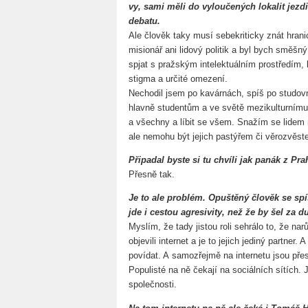
vy, sami měli do vyloučených lokalit jezdit
debatu.
Ale člověk taky musí sebekriticky znát hran
misionář ani lidový politik a byl bych směšný
spjat s pražským intelektuálním prostředím, k
stigma a určité omezení.
Nechodil jsem po kavárnách, spíš po studov
hlavně studentům a ve světě mezikulturním
a všechny a líbit se všem. Snažím se lidem
ale nemohu být jejich pastýřem či věrozvěst
Připadal byste si tu chvíli jak panák z Prah
Přesně tak.
Je to ale problém. Opuštěný člověk se spíš
jde i cestou agresivity, než že by šel za 
Myslím, že tady jistou roli sehrálo to, že na
objevili internet a je to jejich jediný partner
povídat. A samozřejmě na internetu jsou přesn
Populisté na ně čekají na sociálních sítích. J
společnosti.