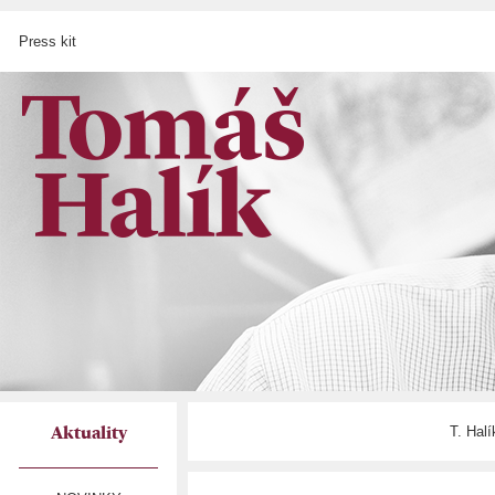
Press kit
T. Hal
Aktuality