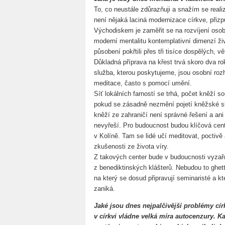
To, co neustále zdůrazňuji a snažím se reali
není nějaká laciná modernizace církve, přizp
Východiskem je zaměřit se na rozvíjení osob
moderní mentalitu kontemplativní dimenzí ž
působení pokřtili přes tři tisíce dospělých, 
Důkladná příprava na křest trvá skoro dva ro
služba, kterou poskytujeme, jsou osobní roz
meditace, často s pomocí umění.
Síť lokálních farností se trhá, počet kněží 
pokud se zásadně nezmění pojetí kněžské sl
kněží ze zahraničí není správné řešení a a
nevyřeší. Pro budoucnost budou klíčová cen
v Kolíně. Tam se lidé učí meditovat, poctivě 
zkušenosti ze života víry.
Z takových center bude v budoucnosti vyzařov
z benediktinských klášterů. Nebudou to ghett
na který se dosud připravují seminaristé a k
zaniká.
Jaké jsou dnes nejpalčivější problémy cír
v církvi vládne velká míra autocenzury. K