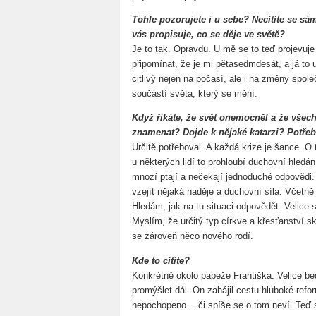
Tohle pozorujete i u sebe? Necítíte se s
vás propisuje, co se děje ve světě?
Je to tak. Opravdu. U mě se to teď projevuj
připomínat, že je mi pětasedmdesát, a já to 
citlivý nejen na počasí, ale i na změny spol
součástí světa, který se mění.
Když říkáte, že svět onemocněl a že všec
znamenat? Dojde k nějaké katarzi? Potřeb
Určitě potřeboval. A každá krize je šance. 
u některých lidí to prohloubí duchovní hledá
mnozí ptají a nečekají jednoduché odpovědi. 
vzejít nějaká naděje a duchovní síla. Včetně
Hledám, jak na tu situaci odpovědět. Velic
Myslím, že určitý typ církve a křesťanství s
se zároveň něco nového rodí.
Kde to cítíte?
Konkrétně okolo papeže Františka. Velice bed
promýšlet dál. On zahájil cestu hluboké refo
nepochopeno… či spíše se o tom neví. Teď 