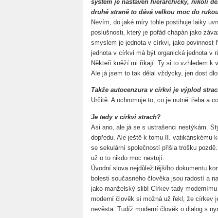
systém je nastaven hierarchicky, nikoli de
druhé straně to dává velkou moc do rukou
Nevím, do jaké míry tohle postihuje laiky uvni
poslušnosti, který je pořád chápán jako záva
smyslem je jednota v církvi, jako povinnost ř
jednota v církvi má být organická jednota v rů
Někteří kněží mi říkají: Ty si to vzhledem 
Ale já jsem to tak dělal vždycky, jen dost dlo
Takže autocenzura v církvi je výplod stra
Určitě. A ochromuje to, co je nutně třeba a c
Je tedy v církvi strach?
Asi ano, ale já se s ustrašenci nestýkám. St
dopředu. Ale ještě k tomu II. vatikánskému k
se sekulární společností přišla trošku pozdě
už o to nikdo moc nestojí.
Úvodní slova nejdůležitějšího dokumentu konc
bolesti současného člověka jsou radostí a na
jako manželský slib! Církev tady modernímu č
moderní člověk si možná už řekl, že církev je
nevěsta. Tudíž moderní člověk o dialog s ny