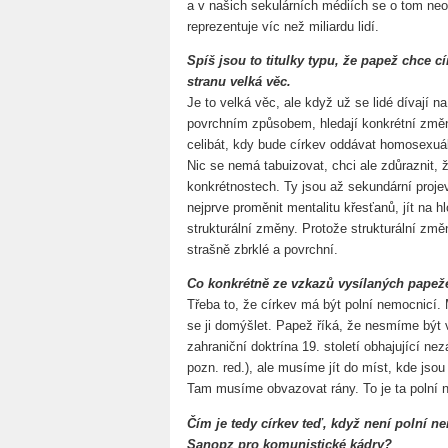
a v našich sekulárních médiích se o tom neob
reprezentuje víc než miliardu lidí.
Spíš jsou to titulky typu, že papež chce c
stranu velká věc.
Je to velká věc, ale když už se lidé dívají na
povrchním způsobem, hledají konkrétní změn
celibát, kdy bude církev oddávat homosexuá
Nic se nemá tabuizovat, chci ale zdůraznit, 
konkrétnostech. Ty jsou až sekundární projev
nejprve proměnit mentalitu křesťanů, jít na 
strukturální změny. Protože strukturální změ
strašně zbrklé a povrchní.
Co konkrétně ze vzkazů vysílaných papeže
Třeba to, že církev má být polní nemocnicí.
se ji domýšlet. Papež říká, že nesmíme být v 
zahraniční doktrína 19. století obhajující n
pozn. red.), ale musíme jít do míst, kde jsou
Tam musíme obvazovat rány. To je ta polní 
Čím je tedy církev teď, když není polní n
Sanopz pro komunistické kádry?