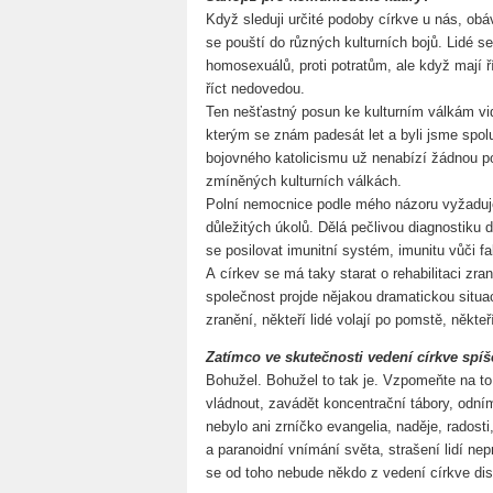
Když sleduji určité podoby církve u nás, ob
se pouští do různých kulturních bojů. Lidé se
homosexuálů, proti potratům, ale když mají ří
říct nedovedou.
Ten nešťastný posun ke kulturním válkám vi
kterým se znám padesát let a byli jsme spol
bojovného katolicismu už nenabízí žádnou poz
zmíněných kulturních válkách.
Polní nemocnice podle mého názoru vyžaduje
důležitých úkolů. Dělá pečlivou diagnostiku 
se posilovat imunitní systém, imunitu vůči f
A církev se má taky starat o rehabilitaci z
společnost projde nějakou dramatickou situací
zranění, někteří lidé volají po pomstě, někteří
Zatímco ve skutečnosti vedení církve spíše
Bohužel. Bohužel to tak je. Vzpomeňte na t
vládnout, zavádět koncentrační tábory, odním
nebylo ani zrníčko evangelia, naděje, radost
a paranoidní vnímání světa, strašení lidí ne
se od toho nebude někdo z vedení církve dis