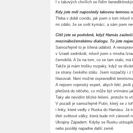
I v takových chvílích se řídím benediktinský
Kdy jste měl naposledy takovou temnou 
Třeba v době covidu, jak jsem o tom mluvil 
mi zdálo, že se svět kymácí, a sám jsem nevi
Cítil jste se podobně, když Hamás zaútočil
mezináboženskému dialogu. To jste najed
Samozřejmě to je šílená událost. A neosprave
v Izraeli sedmkrát, mluvil jsem s mnoha Izrae
černobílá. A že na tom, co se tam stalo, má N
Takže já mám trošku rozpaky, když se dívám
ze strany českého státu. Jsem rozpačitý i z
hlasovali. Není možné ospravedlnit terorismu
A nejsem vojenský expert, abych řekl, jestli
přerůstá do něčeho, co může být vnímáno ja
Taky ale nevidím blízké řešení, protože to vt
V pozadí je samozřejmě Putin, který se z to
i linky, které vedly z Ruska do Hamásu. Já t
třetí světové války, která bude mít zároveň
Ukrajiny Západem. Kdyby se Rusku ustoupilo,
nebo později napadne další země.