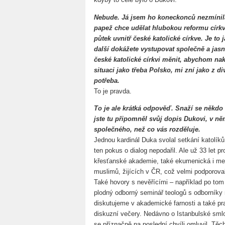
Nebude. Já jsem ho koneckonců nezmínila 
papež chce udělat hlubokou reformu církv
půtek uvnitř české katolické církve. Je to 
další dokážete vystupovat společně a jasn
české katolické církvi měnit, abychom na
situaci jako třeba Polsko, mi zní jako z d
potřeba.
To je pravda.
To je ale krátká odpověď. Snaží se někdo 
jste tu připomněl svůj dopis Dukovi, v něm
společného, než co vás rozděluje.
Jednou kardinál Duka svolal setkání katolík
ten pokus o dialog nepodařil. Ale už 33 let p
křesťanské akademie, také ekumenická i mez
muslimů, žijících v ČR, což velmi podporoval
Také hovory s nevěřícími – například po tom
plodný odborný seminář teologů s odborníky
diskutujeme v akademické farnosti a také pra
diskuzní večery. Nedávno o Istanbulské smlo
se příznačně na poslední chvíli omluvil. Těch