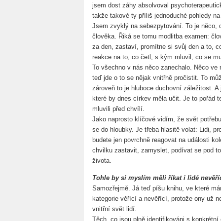
jsem dost záhy absolvoval psychoterapeutic
takže takové ty příliš jednoduché pohledy na
Jsem zvyklý na sebezpytování. To je něco, 
člověka. Řiká se tomu modlitba examen: člov
za den, zastaví, promítne si svůj den a to, c
reakce na to, co četl, s kým mluvil, co se mu
To všechno v nás něco zanechalo. Něco ve m
teď jde o to se nějak vnitřně pročistit. To 
zároveň to je hluboce duchovní záležitost. A 
které by dnes církev měla učit. Je to pořád 
mluvili před chvílí.
Jako naprosto klíčové vidím, že svět potřeb
se do hloubky. Je třeba hlasitě volat: Lidi, p
budete jen povrchně reagovat na události k
chvilku zastavit, zamyslet, podívat se pod 
života.
Tohle by si myslím měli říkat i lidé nevěří
Samozřejmě. Já teď píšu knihu, ve které mám
kategorie věřící a nevěřící, protože ony už 
vnitřní svět lidí.
Těch, co jsou plně identifikováni s konkrétn