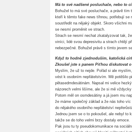
Má to své nadšené posluchače, nebo to cí
Bohužel to má své posluchače, a právě tím to 
kteří k těmto fake news tíhnou, potřebují se 
soustředit na nějaký objekt. Skoro všichni 
se nesmí proměnit ve strach.
Strach se nesmí nechat zkatalyzovat tak, že
viníci, lidé svou depresivitu a strach chtějí p
nebezpečné. Bohužel právě s tímto jevem se
Když to hodně zjednoduším, katolická círk
Zkoušel jste s panem Piťhou diskutovat o
Myslím, že už to nejde. Pořád si ale myslím
vést k osobním nepřátelstvím. Mě potěšilo p
pětasedmdesátinám. Napsal mi velice hezký d
názorech velmi lišíme, ale že si mě vždycky 
Potom měl on osmdesátiny a já jsem mu nap
že máme společný základ a že nás toho víc s
do nějakého osobního nepřátelství nepřerůs
Jednou jsem se o to pokoušel, ale nebyl to k
takže se do toho velmi brzy dostaly emoce.
Pak jsou tu ty pseudokomunikace na sociálníc