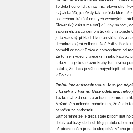
Na tom internetu na ně ale čeká i Tomáš H
To dělá hodně lidí, u nás i na Slovensku. Něk
svých farářů, je někdy tak nasáklé klerofaš
poslechnou kázání na mých webových stránká
Slovenský klérus má svůj díl viny na tom, co
zapomněli, za co demonstrovali v listopadu
je to varovný příklad. I komunisté u nás a n
demokratickými volbami. Naštěstí v Polsku s
pomohli odstavit Právo a spravedlnost od mo
Za to jsem vděčný především jako katolík, p
církev – a jisté církevní kruhy tomu silně p
natolik, že dnes je vůbec nejrychlejší odklo
v Polsku.
Zmínil jste antisemitismus. Je to jen něj
v Izraeli a v Pásmu Gazy odehrává, nebo j
Těžko říct. Zdá se, že antisemitismus má hl
Možná těm náladám nahrálo i to, že často ten,
označen za antisemitu.
Samozřejmě že je třeba stále připomínat hol
dělaly politický obchod. Moji přátelé rabíni m
už přesycená a je na to alergická. Všeho je t