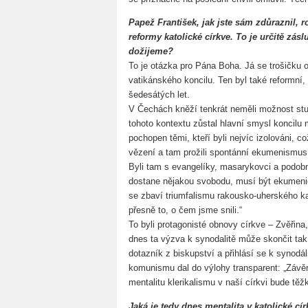
Papež František, jak jste sám zdůraznil, 
reformy katolické církve. To je určitě zás
dožijeme?
To je otázka pro Pána Boha. Já se trošičku 
vatikánského koncilu. Ten byl také reformní,
šedesátých let.
V Čechách kněží tenkrát neměli možnost stud
tohoto kontextu zůstal hlavní smysl koncil
pochopen těmi, kteří byli nejvíc izolováni, což
vězení a tam prožili spontánní ekumenismus
Byli tam s evangelíky, masarykovci a podobně 
dostane nějakou svobodu, musí být ekumenick
se zbaví triumfalismu rakousko-uherského katol
přesně to, o čem jsme snili.“
To byli protagonisté obnovy církve – Zvěřina,
dnes ta výzva k synodalitě může skončit tak,
dotazník z biskupství a přihlásí se k synodá
komunismu dal do výlohy transparent: „Závě
mentalitu klerikalismu v naší církvi bude těž
Jaká je tedy dnes mentalita v katolické cí