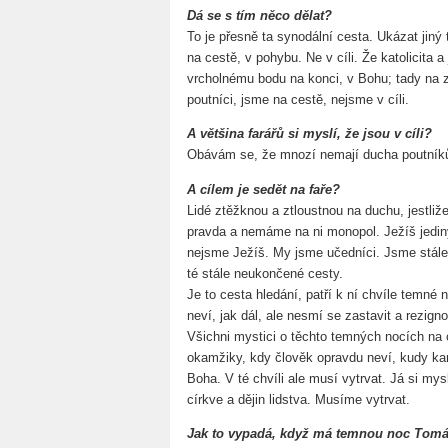
Dá se s tím něco dělat?
To je přesně ta synodální cesta. Ukázat jiný 
na cestě, v pohybu. Ne v cíli. Že katolicita a 
vrcholnému bodu na konci, v Bohu; tady na 
poutníci, jsme na cestě, nejsme v cíli.
A většina farářů si myslí, že jsou v cíli?
Obávám se, že mnozí nemají ducha poutník
A cílem je sedět na faře?
Lidé ztěžknou a ztloustnou na duchu, jestliž
pravda a nemáme na ni monopol. Ježíš jediný
nejsme Ježíš. My jsme učedníci. Jsme stále
té stále neukončené cesty.
Je to cesta hledání, patří k ní chvíle temné 
neví, jak dál, ale nesmí se zastavit a rezig
Všichni mystici o těchto temných nocích na 
okamžiky, kdy člověk opravdu neví, kudy ka
Boha. V té chvíli ale musí vytrvat. Já si mys
církve a dějin lidstva. Musíme vytrvat.
Jak to vypadá, když má temnou noc Tomáš 