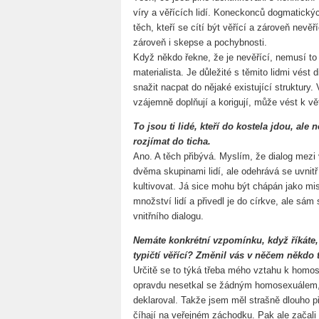
víry a věřících lidí. Koneckonců dogmatickýc
těch, kteří se cítí být věřící a zároveň nevěř
zároveň i skepse a pochybnosti.
Když někdo řekne, že je nevěřící, nemusí to 
materialista. Je důležité s těmito lidmi vést
snažit nacpat do nějaké existující struktury. 
vzájemně doplňují a korigují, může vést k vět
To jsou ti lidé, kteří do kostela jdou, ale 
rozjímat do ticha.
Ano. A těch přibývá. Myslím, že dialog mezi 
dvěma skupinami lidí, ale odehrává se uvnitř 
kultivovat. Já sice mohu být chápán jako mis
množství lidí a přivedl je do církve, ale sám
vnitřního dialogu.
Nemáte konkrétní vzpomínku, když říkáte, 
typičtí věřící? Změnil vás v něčem někdo
Určitě se to týká třeba mého vztahu k homo
opravdu nesetkal se žádným homosexuálem, 
deklaroval. Takže jsem měl strašně dlouho př
číhají na veřejném záchodku. Pak ale začali t