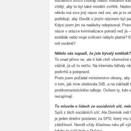
sociálních sítích chovají hlasití militantní k
chtějí, aby to byl také morální zvrhlík. Nedo
někdo má sice jiný názor než oni, ale je to s
potřebují, aby člověk s jiným názorem byl 
Kdysi jsem jim na nadávky odepisoval: Pravd
názor v otázce kriminalizace potratů než já 
estébák nebo moje svěcení nebylo platné? K
mě osobně?
Někdo vás napadl, že jste bývalý estébák?
To snad přímo ne, ale ti lidé chrlí všemožn
vážně, já už to nečtu. Na internetu běhaly ně
podvrhů a polopravd.
Proto jsem požádal ministerstvo obrany, ab
o tom, jak mne sledovala StB, a na základě 
protikomunistického odboje. Ovšem ty, kdo v
nezajímají.
To mluvíte o lidech ze sociálních sítí, n
Spíš z těch sociálních sítí. Ale Dominik měl
je jeden dnešní poslanec za SPD, který mu d
záležitosti. Neměl vždy šťastnou ruku při vý
kdyby to celé bylo o Dukovi.