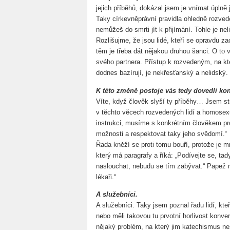
jejich příběhů, dokázal jsem je vnímat úplně 
Taky církevněprávní pravidla ohledně rozve
nemůžeš do smrti jít k přijímání. Tohle je nel
Rozlišujme, že jsou lidé, kteří se opravdu z
těm je třeba dát nějakou druhou šanci. O to 
svého partnera. Přístup k rozvedeným, na kt
dodnes bazírují, je nekřesťanský a nelidský.
K této změně postoje vás tedy dovedli konk
Víte, když člověk slyší ty příběhy… Jsem st
v těchto věcech rozvedených lidí a homosex
instrukci, musíme s konkrétním člověkem prob
možnosti a respektovat taky jeho svědomí.“
Řada kněží se proti tomu bouří, protože je 
který má paragrafy a říká: „Podívejte se, t
naslouchat, nebudu se tím zabývat.“ Papež na
lékaři.“
A služebníci.
A služebníci. Taky jsem poznal řadu lidí, kte
nebo měli takovou tu prvotní horlivost konver
nějaký problém, na který jim katechismus nest