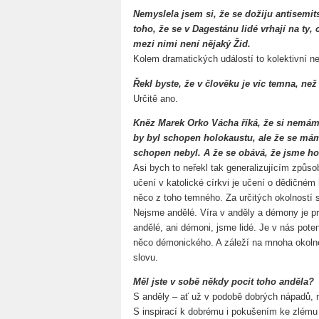
Nemyslela jsem si, že se dožiju antisemi
toho, že se v Dagestánu lidé vrhají na ty, co
mezi nimi není nějaký Žid.
Kolem dramatických událostí to kolektivní 
Řekl byste, že v člověku je víc temna, než
Určitě ano.
Kněz Marek Orko Vácha říká, že si nemáme k
by byl schopen holokaustu, ale že se mám
schopen nebyl. A že se obává, že jsme ho
Asi bych to neřekl tak generalizujícím způs
učení v katolické církvi je učení o dědičném 
něco z toho temného. Za určitých okolností 
Nejsme andělé. Víra v anděly a démony je pr
andělé, ani démoni, jsme lidé. Je v nás pote
něco démonického. A záleží na mnoha okolnos
slovu.
Měl jste v sobě někdy pocit toho anděla?
S anděly – ať už v podobě dobrých nápadů, n
S inspirací k dobrému i pokušením ke zlému