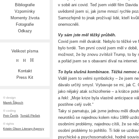
v sobě ani covid. Teď jsem viděl film Davida 
Bibliografie
uvědomil jsem si, jak jsme mnozí rychle poz
Vzpomínky
Samozřejmě to jinak prožívají lidé, kteří kvů
Momenty života
onemocněli.
Fotografie
Odkazy
Vy sám jste měl těžký průběh.
Covid jsem měl dvakrát. Nebylo to těžké ve 
bylo tvrdé. Ten první covid jsem měl v době,
Velikost písma
možnost, že by znovu zvítězil Trump, to by s
H
H
a pořád jsem se s obavami díval na internet.
H
Kontakt
To byla slušná kombinace. Těžká nemoc 
Press Kit
Viděl jsem to velmi symbolicky – že jsem 
dávalo určitý smysl. Vybavuje se mi, jak C. G
jako nějaký atak schizofrenie – a krátce poté
a řekl: „Moje krize byla vlastně anticipace v
© design
Marek Šilpoch
postihne celý svět.“
Taky si pamatuju, jak jsme jednou měli dlou
© coding
Petr Čertík
,
Tomáš Plešek
neurotiků se najednou kolem roku 1989 uzdrav
osobními problémy, najednou cítili, že se něc
© rights
Kristin Olson Literary Agency
osobní problémy to pohltilo. Ti lidé se uzdrav
psychické a psychosomatické, hodně souvis