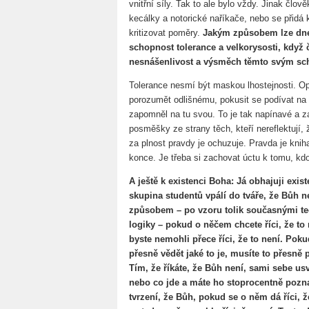
vnitřní síly. Tak to ale bylo vždy. Jinak čl
kecálky a notorické naříkače, nebo se přidá k
kritizovat poměry.
Jakým způsobem lze dnes
schopnost tolerance a velkorysosti, když 
nesnášenlivost a výsměch těmto svým s
Tolerance nesmí být maskou lhostejnosti. O
porozumět odlišnému, pokusit se podívat na 
zapomněl na tu svou. To je tak napínavé a za
posměšky ze strany těch, kteří nereflektují, 
za plnost pravdy je ochuzuje. Pravda je knih
konce. Je třeba si zachovat úctu k tomu, kdo 
A ještě k existenci Boha:
Já obhajuji exis
skupina studentů vpálí do tváře, že Bůh n
způsobem – po vzoru tolik současnými te
logiky – pokud o něčem chcete říci, že to 
byste nemohli přece říci, že to není. Poku
přesně vědět jaké to je, musíte to přesně p
Tím, že říkáte, že Bůh není, sami sebe usv
nebo co jde a máte ho stoprocentně poz
tvrzení, že Bůh, pokud se o něm dá říci, ž