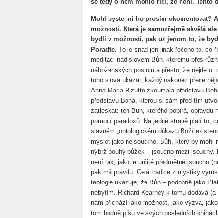
se tedy o něm mohlo říci, že není.
Tento d
Mohl byste mi ho prosím okomentovat? A 
možnosti. Která je samozřejmě skvělá al
bydlí v možnosti, pak už jenom to, že bydl
Poraďte.
To je snad jen jinak řečeno to, co 
meditaci nad slovem Bůh, kterému přes růz
náboženských postojů a přesto, že nejde o „o
toho slova ukázat, každý nakonec přece něj
Anna Maria Rizutto zkoumala představu Boha i
představu Boha, kterou si sám před tím utvo
zatleskat: ten Bůh, kterého popírá, opravdu n
pomocí paradoxů. Na jedné straně platí to, c
slavném „ontologickém důkazu Boží existenc
myslet jako nejsoucího. Bůh, který by mohl ne
nýbrž pouhý bůžek – jsoucno mezi jsoucny. My
není tak, jako je určité předmětné jsoucno (n
pak má pravdu. Celá tradice z mystiky vyrůst
teologie ukazuje, že Bůh – podobně jako Plat
nebytím. Richard Kearney k tomu dodává (a u
nám přichází jako možnost, jako výzva, jako 
tom hodně píšu ve svých posledních knihách