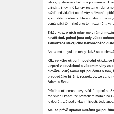
lidská, tj. dějinně a kulturně podmíněná zkuš
a jinak a jindy jiné kultury (ostatně i den a 
každé individuální cestě víry a životním příb
spiritualita (včetně té, kterou nabízím ve svý
pomáhající těm zkušenostem rozumět a vyro
Takže když o nich mluvíme v rámci mezi
nevěřícími, pokud jsou tedy vůbec ochotni 
aktualizace stávajícího nekonečného dial
Ano a má smysl jen tehdy, když se odehráv
Kříž velkého utrpení - poslední otázka se 
utrpení v souvislosti s vědomím viny za p
člověka, který velmi trpí poučovat o tom, 
prvopočátku hříšný, respektive, že za to
Adam s Evou.
Příběh o ráji nemá „odvysvětlit“ utrpení a už
Má spíše ukázat, že pramenem morálního zla 
je dobré a zlé podle vlastní libosti, tedy zne
Ale lze právě uplatnit morálku (připoušt