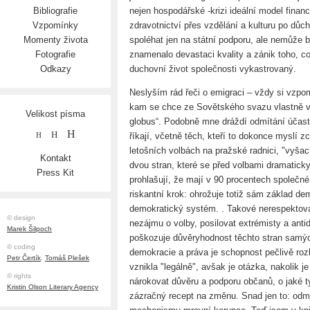
nejen hospodářské -krizi ideální model financ
Bibliografie
zdravotnictví přes vzdělání a kulturu po důc
Vzpomínky
spoléhat jen na státní podporu, ale nemůže 
Momenty života
znamenalo devastaci kvality a zánik toho, 
Fotografie
duchovní život společnosti vykastrovaný.
Odkazy
Neslyším rád řeči o emigraci – vždy si vzpom
kam se chce ze Sovětského svazu vlastně v
Velikost písma
globus“. Podobně mne dráždí odmítání účasti 
H
H
říkají, včetně těch, kteří to dokonce myslí z
H
letošních volbách na pražské radnici, "vyša
Kontakt
dvou stran, které se před volbami dramatic
Press Kit
prohlašují, že mají v 90 procentech společn
riskantní krok: ohrožuje totiž sám základ de
demokratický systém. . Takové nerespektová
© design
nezájmu o volby, posilovat extrémisty a anti
Marek Šilpoch
poškozuje důvěryhodnost těchto stran samýc
© coding
demokracie a práva je schopnost pečlivě rozliš
Petr Čertík
,
Tomáš Plešek
vznikla "legálně", avšak je otázka, nakolik je
© rights
nárokovat důvěru a podporu občanů, o jaké
Kristin Olson Literary Agency
zázračný recept na změnu. Snad jen to: odmí