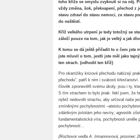
toho kříže ve smyslu zvyknutí si na něj. 
vždy změna, šok, překvapení, přechod z 
stavu zdraví do stavu nemoci, ze stavu po
do neštěstí.
Kříž velkého utrpení je tedy totožný se s
záleží pouze na tom, jak je velký a jak dl
K tomu se dá ještě přiřadit to o čem jste ml
jste mluvil o tom, jestli jste měl jako tajn
ten strach. (odhodit ten kříž)
Pro okamžiky krizové přechodu nabízejí prak
přechodu“, patří k nim i svátosti křesťanství.
člověk zpronevěřil svému úkoly, jsou i ty, k
S tím strachem to bylo jinak: řekl jsem, že h
nýbrž nedovolit strachu, aby určoval naše j
zmíněnými pochybnostmi –ateistu pochybnost
zdánlivým jistotám jeho nevíry; agnostik zůs
fundamentalistická víra, pochybnosti uměle po
pochybnosti…
(Rozhovor vedla A. Irmannovová, prosinec 2