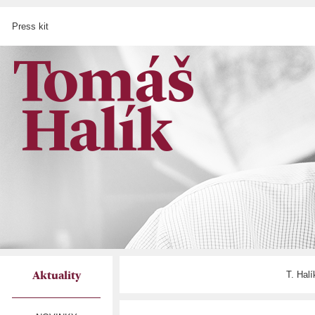
Press kit
T. Hal
Aktuality