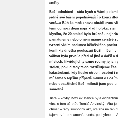
anděly.
Boží odmlčení – ráda bych s Vámi polem
jedné své básni pojednávající o konci dl
verš...a Bůh ke mně znovu obrátil svou vl
temnou nocí dějin například holokaustem 
Myslím, že 20.století bylo hrůzné - nejhrů
pamatujeme nebo o něm máme čerstvé zpr
tvrzení vidím nadutost bělošského pocitu 
konflikty dneška poukazují Boží mlčení v
válkou byla první a před ní jiná a další a
místech, likvidující ty samé rodiny jejich
století, pokud tedy takto rozdělujeme čas
katastrofami, kdy lidské utrpení osobní i 
můžeme v lepším případě mluvit o Božím 
nebo dosažitelné Boží milosti jsou podl
samotné.
Jistě – kdyby Boží existence byla evidentní
víru, o tom už píše Tomáš Akvinský. Víra je 
ctnost – tedy svobodný akt, odvaha na ten d
tajemství, to znamená i unést pochybnosti. 