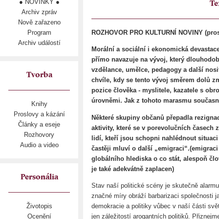
● NOVINKY ●
Te
Archiv zpráv
Nově zařazeno
Program
ROZHOVOR PRO KULTURNÍ NOVINY (prosi
Archiv událostí
Morální a sociální i ekonomická devastac
přímo navazuje na vývoj, který dlouhodo
vzdělance, umělce, pedagogy a další nosit
Tvorba
chvíle, kdy se tento vývoj směrem dolů 
pozice člověka - myslitele, kazatele s ob
úrovněmi. Jak z tohoto marasmu současn
Knihy
Proslovy a kázání
Některé skupiny občanů přepadla rezignac
Články a eseje
aktivity, které se v porevolučních časech 
Rozhovory
lidí, kteří jsou schopni nahlédnout situaci
Audio a video
častěji mluví o další „emigraci“.(emigraci
globálního hlediska o co stát, alespoň čl
je také adekvátně zaplacen)
Personália
Stav naší politické scény je skutečně alar
značné míry obráží barbarizaci společnosti ja
demokracie a politiky vůbec v naší části svět
Životopis
jen záležitostí arogantních politiků. Přiznejm
Ocenění