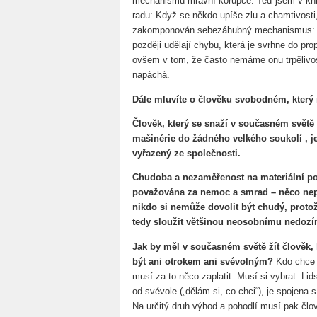
mechanismu mravní korupce. Teď jsem v kni
radu: Když se někdo upíše zlu a chamtivosti,
zakomponován sebezáhubný mechanismus: tit
později udělají chybu, která je svrhne do pr
ovšem v tom, že často nemáme onu trpělivos
napáchá.
Dále mluvíte o člověku svobodném, který 
Člověk, který se snaží v současném světě
mašinérie do žádného velkého soukolí , j
vyřazený ze společnosti.
Chudoba a nezaměřenost na materiální po
považována za nemoc a smrad – něco nepat
nikdo si nemůže dovolit být chudý, proto
tedy sloužit většinou neosobnímu nedozí
Jak by měl v současném světě žít člověk,
být ani otrokem ani svévolným?
Kdo chce 
musí za to něco zaplatit. Musí si vybrat. Li
od svévole („dělám si, co chci“), je spojena 
Na určitý druh výhod a pohodlí musí pak člov