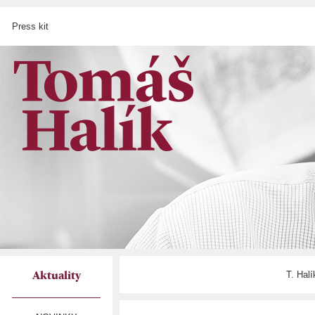
Press kit
T. Hal
Aktuality