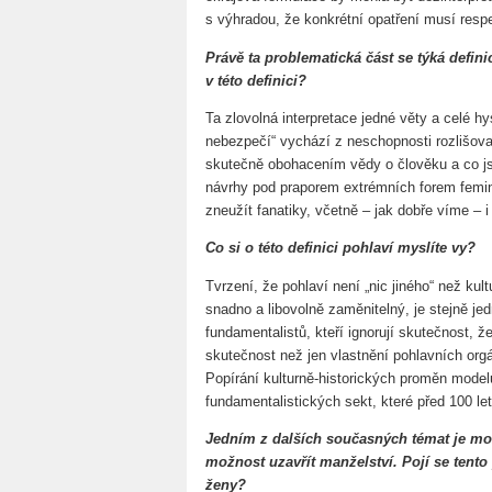
s výhradou, že konkrétní opatření musí resp
Právě ta problematická část se týká defin
v této definici?
Ta zlovolná interpretace jedné věty a celé h
nebezpečí“ vychází z neschopnosti rozlišova
skutečně obohacením vědy o člověku a co 
návrhy pod praporem extrémních forem femin
zneužít fanatiky, včetně – jak dobře víme – i
Co si o této definici pohlaví myslíte vy?
Tvrzení, že pohlaví není „nic jiného“ než kult
snadno a libovolně zaměnitelný, je stejně je
fundamentalistů, kteří ignorují skutečnost, ž
skutečnost než jen vlastnění pohlavních org
Popírání kulturně-historických proměn modelů
fundamentalistických sekt, které před 100 lety
Jedním z dalších současných témat je m
možnost uzavřít manželství. Pojí se tent
ženy?