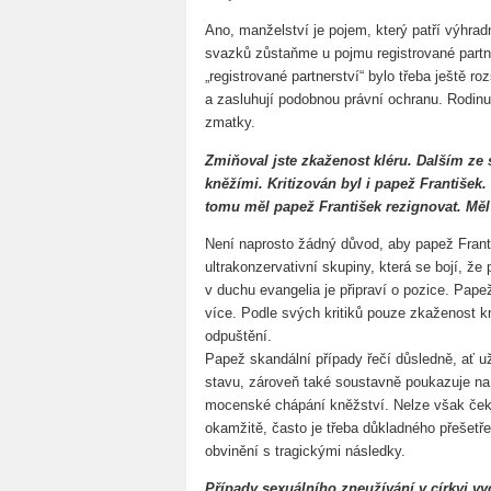
Ano, manželství je pojem, který patří výhra
svazků zůstaňme u pojmu registrované partne
„registrované partnerství“ bylo třeba ještě rozš
a zasluhují podobnou právní ochranu. Rodinu
zmatky.
Zmiňoval jste zkaženost kléru. Dalším ze 
kněžími. Kritizován byl i papež František. 
tomu měl papež František rezignovat. Mě
Není naprosto žádný důvod, aby papež Franti
ultrakonzervativní skupiny, která se bojí, že 
v duchu evangelia je připraví o pozice. Papež
více. Podle svých kritiků pouze zkaženost 
odpuštění.
Papež skandální případy řečí důsledně, ať
stavu, zároveň také soustavně poukazuje na j
mocenské chápání kněžství. Nelze však ček
okamžitě, často je třeba důkladného přešetře
obvinění s tragickými následky.
Případy sexuálního zneužívání v církvi vyc