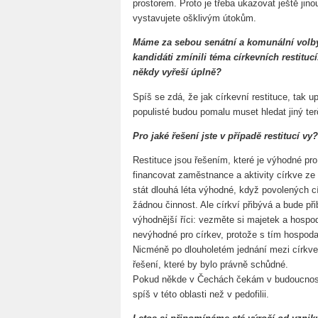
prostorem. Proto je třeba ukazovat ještě jino
vystavujete ošklivým útokům.
Máme za sebou senátní a komunální volby
kandidáti zmínili téma církevních restitucí
někdy vyřeší úplně?
Spíš se zdá, že jak církevní restituce, tak upr
populisté budou pomalu muset hledat jiný ter
Pro jaké řešení jste v případě restitucí vy?
Restituce jsou řešením, které je výhodné pro
financovat zaměstnance a aktivity církve z
stát dlouhá léta výhodné, když povolených c
žádnou činnost. Ale církví přibývá a bude při
výhodnější říci: vezměte si majetek a hospoda
nevýhodné pro církev, protože s tím hospoda
Nicméně po dlouholetém jednání mezi církve
řešení, které by bylo právně schůdné.
Pokud někde v Čechách čekám v budoucnost
spíš v této oblasti než v pedofilii.