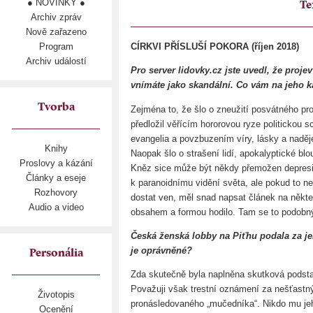
● NOVINKY ●
Te
Archiv zpráv
Nově zařazeno
Program
CÍRKVI PŘÍSLUŠÍ POKORA (říjen 2018)
Archiv událostí
Pro server lidovky.cz jste uvedl, že projev
vnímáte jako skandální. Co vám na jeho k
Tvorba
Zejména to, že šlo o zneužití posvátného pr
předložil věřícím hororovou ryze politickou 
evangelia a povzbuzením víry, lásky a naděje
Knihy
Naopak šlo o strašení lidí, apokalyptické blo
Proslovy a kázání
Kněz sice může být někdy přemožen depresiv
Články a eseje
k paranoidnímu vidění světa, ale pokud to n
Rozhovory
dostat ven, měl snad napsat článek na někte
Audio a video
obsahem a formou hodilo. Tam se to podobný
Česká ženská lobby na Piťhu podala za jeh
je oprávněné?
Personália
Zda skutečně byla naplněna skutková podsta
Považuji však trestní oznámení za nešťastný 
Životopis
pronásledovaného „mučedníka“. Nikdo mu jeh
Ocenění