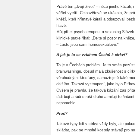
Právě ten „dvojí život“ – něco jiného kázali, 
věřící vycítí. Celosvětově se ukázalo, že práv
kněží, kteří hřímavě kárali a odsuzovali bez
hlavě.
Můj přítel psychoterapeut a sexuolog Slávek
klinické praxe říkal: „Dejte si pozor na kněze
– často jsou sami homosexuálové.“
A jak je to se vztahem Čechů k církvi?
To je v Čechách problém. Je to směs pozůsta
brainwashingu, dosud malá zkušenost s církv
věrohodnými křesťany, samozřejmě také medi
dalšího. Taková vystoupení, jako bylo Piťhov
Ovšem je pravda, že taková kázání zas přitahuj
rádi bojí a rádi straší druhé a milují to řinče
nepomohlo.
Proč?
Takové typy lidí v církvi vždy byly, ale pokud
skládat, pak se mnohé kostely stávají pro n