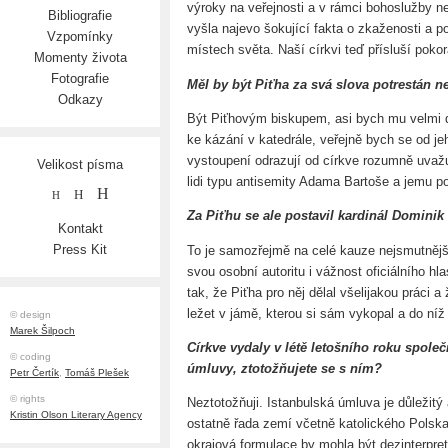
výroky na veřejnosti a v rámci bohoslužby n
Bibliografie
vyšla najevo šokující fakta o zkaženosti a p
Vzpomínky
místech světa. Naší církvi teď přísluší pokor
Momenty života
Fotografie
Měl by být Piťha za svá slova potrestán
Odkazy
Být Piťhovým biskupem, asi bych mu velmi d
ke kázání v katedrále, veřejně bych se od j
vystoupení odrazují od církve rozumně uvažuj
Velikost písma
lidi typu antisemity Adama Bartoše a jemu p
H
H
H
Za Piťhu se ale postavil kardinál Dominik
Kontakt
Press Kit
To je samozřejmě na celé kauze nejsmutnějš
svou osobní autoritu i vážnost oficiálního hl
tak, že Piťha pro něj dělal všelijakou práci 
ležet v jámě, kterou si sám vykopal a do níž
© design
Marek Šilpoch
Církve vydaly v létě letošního roku společ
© coding
úmluvy, ztotožňujete se s ním?
Petr Čertík
,
Tomáš Plešek
© rights
Neztotožňuji. Istanbulská úmluva je důležit
Kristin Olson Literary Agency
ostatně řada zemí včetně katolického Polsk
okrajová formulace by mohla být dezinterpre