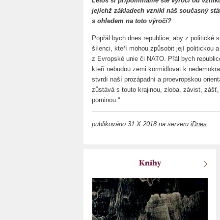
Letos si připomínáme sté výročí od vznik
jejíchž základech vznikl náš současný stá
s ohledem na toto výročí?
Popřál bych dnes republice, aby z politické
šílenci, kteří mohou způsobit její politicko
z Evropské unie či NATO. Přál bych republic
kteří nebudou zemi kormidlovat k nedemokr
stvrdí naší prozápadní a proevropskou orient
zůstává s touto krajinou, zloba, závist, zášť,
pominou.“
publikováno 31.X.2018 na serveru
iDnes
Knihy