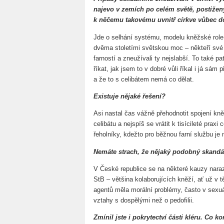
najevo v zemích po celém světě, postiženýc
k něčemu takovému uvnitř církve vůbec d
Jde o selhání systému, modelu kněžské role, j
dvěma stoletími světskou moc – někteří své
farností a zneužívali ty nejslabší. To také pa
říkat, jak jsem to v dobré vůli říkal i já sám 
a že to s celibátem nemá co dělat.
Existuje nějaké řešení?
Asi nastal čas vážně přehodnotit spojení kn
celibátu a nejspíš se vrátit k tisícileté praxi 
řeholníky, kdežto pro běžnou farní službu je
Nemáte strach, že nějaký podobný skandál
V České republice se na některé kauzy narazi
StB – většina kolaborujících kněží, ať už v 
agentů měla morální problémy, často v sexuá
vztahy s dospělými než o pedofilii.
Zmínil jste i pokrytectví části kléru. Co k