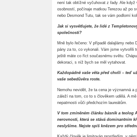
není tak obtížné vyčuhovat z řady. Ale když 
osobností, počínaje matkou Terezou až po svě
nebo Desmond Tutu, tak se vám podlomí kolen
Jak si vysvětlujete, že lidé z Templetonov
společnosti?
Mně bylo řečeno: V případě dalajlámy nebo 
pány za to, co vykonali. Vám jsme vytvořili 
ještě máte co říct současnému světu. Chápu
dekoraci, s níž bych se měl vytahovat.
Každopádně vaše věta před chvílí – teď u
vaše sebedůvěra roste.
Nemohu nevidět, že ta cena je významná a pr
záleží na tom, co to s člověkem udělá. A mě
nepatrnosti vůči předchozím laureátům.
V tom zmíněném článku básník a teolog Ad
nerovnosti, která se stává dominantním 
neslyšíme. Nejste spíš knězem pro středn
Každý člověk je limitován prostředím, v něm