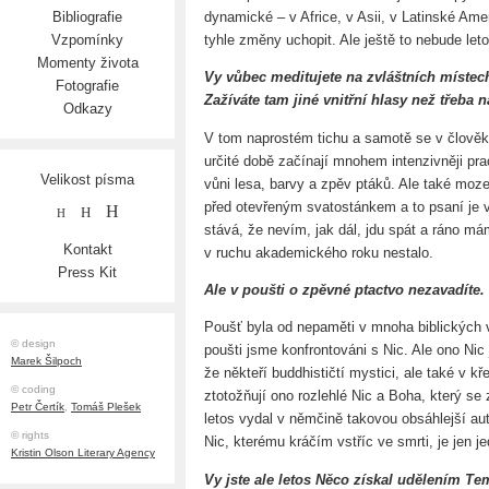
dynamické – v Africe, v Asii, v Latinské Ame
Bibliografie
tyhle změny uchopit. Ale ještě to nebude leto
Vzpomínky
Momenty života
Vy vůbec meditujete na zvláštních místech
Fotografie
Zažíváte tam jiné vnitřní hlasy než třeba
Odkazy
V tom naprostém tichu a samotě se v člověk
určité době začínají mnohem intenzivněji p
Velikost písma
vůni lesa, barvy a zpěv ptáků. Ale také moz
před otevřeným svatostánkem a to psaní je v
H
H
H
stává, že nevím, jak dál, jdu spát a ráno má
Kontakt
v ruchu akademického roku nestalo.
Press Kit
Ale v poušti o zpěvné ptactvo nezavadíte
Poušť byla od nepaměti v mnoha biblických
© design
poušti jsme konfrontováni s Nic. Ale ono Nic
Marek Šilpoch
že někteří buddhističtí mystici, ale také v kř
© coding
ztotožňují ono rozlehlé Nic a Boha, který se
Petr Čertík
,
Tomáš Plešek
letos vydal v němčině takovou obsáhlejší auto
© rights
Nic, kterému kráčím vstříc ve smrti, je jen 
Kristin Olson Literary Agency
Vy jste ale letos Něco získal udělením T