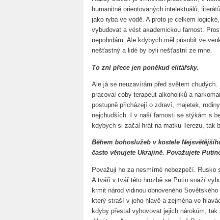
humanitně orientovaných intelektuálů, literát
jako ryba ve vodě. A proto je celkem logické,
vybudovat a vést akademickou farnost. Prost
nepohrdám. Ale kdybych měl působit ve venko
nešťastný a lidé by byli nešťastní ze mne.
To zní přece jen poněkud elitářsky.
Ale já se neuzavírám před světem chudých.
pracoval coby terapeut alkoholiků a narkoman
postupně přicházejí o zdraví, majetek, rodiny
nejchudších. I v naší farnosti se stýkám s be
kdybych si začal hrát na matku Terezu, tak 
Během bohoslužeb v kostele Nejsvětějšíh
často věnujete Ukrajině. Považujete Puti
Považuji ho za nesmírné nebezpečí. Rusko s
A tváří v tvář této hrozbě se Putin snaží vyb
krmit národ vidinou obnoveného Sovětského s
který straší v jeho hlavě a zejména ve hlavác
kdyby přestal vyhovovat jejich nárokům, tak