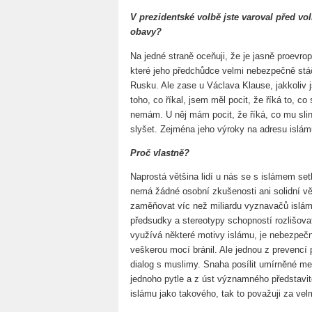
V prezidentské volbě jste varoval před vo
obavy?
Na jedné straně oceňuji, že je jasně proevrop
které jeho předchůdce velmi nebezpečně stáč
Rusku. Ale zase u Václava Klause, jakkoliv 
toho, co říkal, jsem měl pocit, že říká to, c
nemám. U něj mám pocit, že říká, co mu slina
slyšet. Zejména jeho výroky na adresu islám
Proč vlastně?
Naprostá většina lidí u nás se s islámem se
nemá žádné osobní zkušenosti ani solidní 
zaměňovat víc než miliardu vyznavačů islámu
předsudky a stereotypy schopností rozlišov
využívá některé motivy islámu, je nebezpečn
veškerou mocí bránil. Ale jednou z prevencí 
dialog s muslimy. Snaha posílit umírněné m
jednoho pytle a z úst významného představite
islámu jako takového, tak to považuji za ve