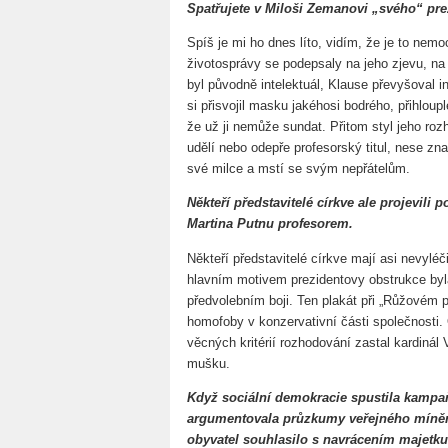
Spatřujete v Miloši Zemanovi „svého“ pre
Spíš je mi ho dnes líto, vidím, že je to nem
životosprávy se podepsaly na jeho zjevu, na
byl původně intelektuál, Klause převyšoval 
si přisvojil masku jakéhosi bodrého, přihlouplé
že už ji nemůže sundat. Přitom styl jeho ro
udělí nebo odepře profesorský titul, nese zn
své milce a mstí se svým nepřátelům.
Někteří představitelé církve ale projevili
Martina Putnu profesorem.
Někteří představitelé církve mají asi nevyléč
hlavním motivem prezidentovy obstrukce byl
předvolebním boji. Ten plakát při „Růžovém p
homofoby v konzervativní části společnosti. 
věcných kritérií rozhodování zastal kardinál 
mušku.
Když sociální demokracie spustila kampaň
argumentovala průzkumy veřejného mínění
obyvatel souhlasilo s navrácením majetku 