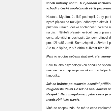
třiceti miliony korun. A v jednom rozhovo
vzbudí v české společnosti větší pozorno
Nestalo. Myslím, že lidé pochopili, že ty 
nýbrž půjdou na rozvíjení odborných aktivit
příznivou reakcí české společnosti, včetně m
na ulici. Někteří přesně nevěděli, jestli jse
cenu, ale všichni pochopili, že jsem přines
prestiži naší země. Samozřejmě zažívám i pro
Ale to je špína, v níž cítím zuřivost těch lid
Není to trochu sebemrskačství, číst anon
Beru to jako psychologickou sondu do spodníc
nakonec si s uspokojením říkám: zaplaťpánb
fanoušky.
Jak se bráníte po takovém ocenění příliš
religionista Pavel Hošek na vaši adresu po
Respekt: Není megaloman, jeho cesta je po
nepůsobil jako narcis.
Mně se naopak zdá, že mě ta cena zpokorně