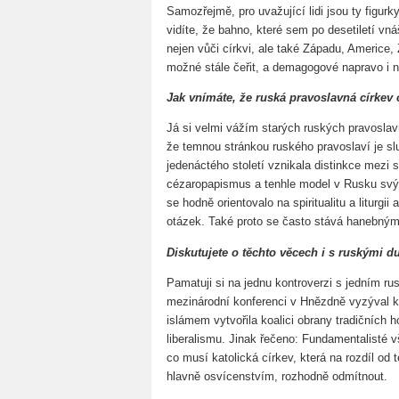
Samozřejmě, pro uvažující lidi jsou ty figur
vidíte, že bahno, které sem po desetiletí vn
nejen vůči církvi, ale také Západu, Americe, 
možné stále čeřit, a demagogové napravo i n
Jak vnímáte, že ruská pravoslavná církev
Já si velmi vážím starých ruských pravoslav
že temnou stránkou ruského pravoslaví je s
jedenáctého století vznikala distinkce mezi 
cézaropapismus a tenhle model v Rusku sv
se hodně orientovalo na spiritualitu a liturgii
otázek. Také proto se často stává hanebným
Diskutujete o těchto věcech i s ruskými 
Pamatuji si na jednu kontroverzi s jedním r
mezinárodní konferenci v Hnězdně vyzýval ka
islámem vytvořila koalici obrany tradičních 
liberalismu. Jinak řečeno: Fundamentalisté v
co musí katolická církev, která na rozdíl od 
hlavně osvícenstvím, rozhodně odmítnout.