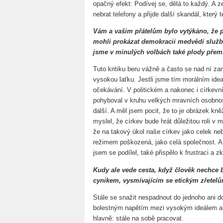
opačný efekt: Podívej se, dělá to každý. A z
nebrat telefony a přijde další skandál, který 
Vám a vašim přátelům bylo vytýkáno, že p
mohli prokázat demokracii medvědí službu, 
jsme v minulých volbách také plody přem
Tuto kritiku beru vážně a často se nad ní za
vysokou laťku. Jestli jsme tím morálním idea
očekávání. V politickém a nakonec i církevn
pohyboval v kruhu velkých mravních osobnost
další. A měl jsem pocit, že to je obrázek kně
myslel, že církev bude hrát důležitou roli v m
že na takový úkol naše církev jako celek ne
režimem poškozená, jako celá společnost. A
jsem se podílel, také přispělo k frustraci a z
Kudy ale vede cesta, když člověk nechce 
cynikem, vysmívajícím se etickým zřetel
Stále se snažit nespadnout do jednoho ani d
bolestným napětím mezi vysokým ideálem a re
hlavně: stále na sobě pracovat.