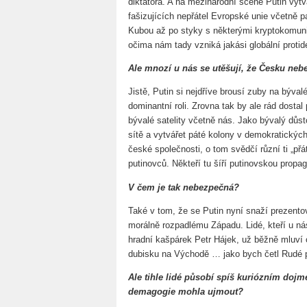
diktátora. A na mezinárodní scéně Putin vytvá
fašizujících nepřátel Evropské unie včetně 
Kubou až po styky s některými kryptokomuni
očima nám tady vzniká jakási globální protid
Ale mnozí u nás se utěšují, že Česku neb
Jistě, Putin si nejdříve brousí zuby na býval
dominantní roli. Zrovna tak by ale rád dosta
bývalé satelity včetně nás. Jako bývalý důst
sítě a vytvářet páté kolony v demokratických
české společnosti, o tom svědčí různí ti „přá
putinovců. Někteří tu šíří putinovskou prop
V čem je tak nebezpečná?
Také v tom, že se Putin nyní snaží prezento
morálně rozpadlému Západu. Lidé, kteří u nás
hradní kašpárek Petr Hájek, už běžně mlu
dubisku na Východě … jako bych četl Rudé p
Ale tihle lidé působí spíš kuriózním dojme
demagogie mohla ujmout?