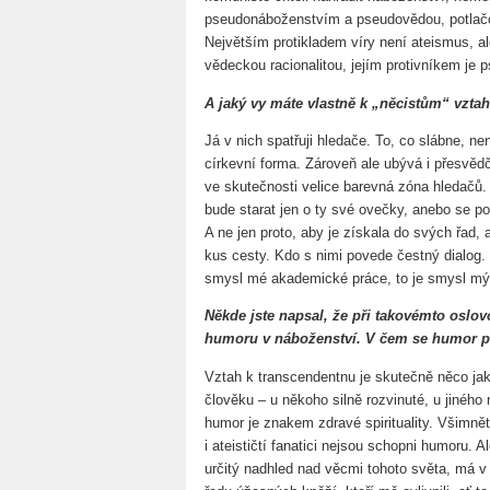
pseudonáboženstvím a pseudovědou, potlačov
Největším protikladem víry není ateismus, a
vědeckou racionalitou, jejím protivníkem je
A jaký vy máte vlastně k „něcistům“ vzta
Já v nich spatřuji hledače. To, co slábne, ne
církevní forma. Zároveň ale ubývá i přesvědč
ve skutečnosti velice barevná zóna hledačů. 
bude starat jen o ty své ovečky, anebo se p
A ne jen proto, aby je získala do svých řad, 
kus cesty. Kdo s nimi povede čestný dialog. 
smysl mé akademické práce, to je smysl mý
Někde jste napsal, že při takovémto oslovov
humoru v náboženství. V čem se humor 
Vztah k transcendentnu je skutečně něco jak
člověku – u někoho silně rozvinuté, u jiného
humor je znakem zdravé spirituality. Všimněte
i ateističtí fanatici nejsou schopni humoru.
určitý nadhled nad věcmi tohoto světa, má 