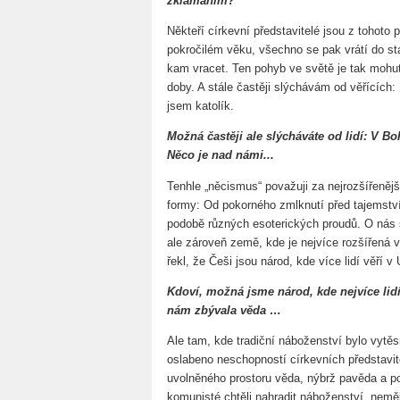
zklamáním?
Někteří církevní představitelé jsou z tohoto 
pokročilém věku, všechno se pak vrátí do sta
kam vracet. Ten pohyb ve světě je tak moh
doby. A stále častěji slýchávám od věřících:
jsem katolík.
Možná častěji ale slýcháváte od lidí: V B
Něco je nad námi...
Tenhle „něcismus“ považuji za nejrozšířeněj
formy: Od pokorného zmlknutí před tajemstv
podobě různých esoterických proudů. O nás s
ale zároveň země, kde je nejvíce rozšířená v
řekl, že Češi jsou národ, kde více lidí věří 
Kdoví, možná jsme národ, kde nejvíce lidí
nám zbývala věda …
Ale tam, kde tradiční náboženství bylo vytě
oslabeno neschopností církevních představite
uvolněného prostoru věda, nýbrž pavěda a po
komunisté chtěli nahradit náboženství, nemě