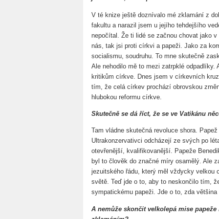
V té knize ještě doznívalo mé zklamání z do
fakultu a narazil jsem u jejího tehdejšího v
nepočítal. Že ti lidé se začnou chovat jako v t
nás, tak jsi proti církvi a papeži. Jako za kom
socialismu, soudruhu. To mne skutečně zasko
Ale nehodilo mě to mezi zatrpklé odpadlíky
kritikům církve. Dnes jsem v církevních kruz
tím, že celá církev prochází obrovskou změ
hlubokou reformu církve.
Skutečně se dá říct, že se ve Vatikánu n
Tam vládne skutečná revoluce shora. Papež 
Ultrakonzervativci odcházejí ze svých po lét
otevřenější, kvalifikovanější. Papeže Benedik
byl to člověk do značné míry osamělý. Ale z
jezuitského řádu, který měl vždycky velkou ci
světě. Teď jde o to, aby to neskončilo tím, ž
sympatickému papeži. Jde o to, zda většina c
A nemůže skončit velkolepá mise papeže