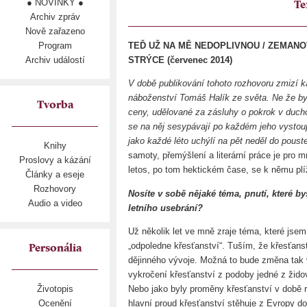
● NOVINKY ●
Te
Archiv zpráv
Nově zařazeno
Program
TEĎ UŽ NA MĚ NEDOPLIVNOU / ZEMAN
Archiv událostí
STRÝCE (červenec 2014)
V době publikování tohoto rozhovoru zmizí ka
náboženství Tomáš Halík ze světa. Ne že by 
Tvorba
ceny, udělované za zásluhy o pokrok v duchovn
se na něj sesypávají po každém jeho vystoup
jako každé léto uchýlí na pět neděl do pous
Knihy
samoty, přemýšlení a literární práce je pro 
Proslovy a kázání
letos, po tom hektickém čase, se k němu plí
Články a eseje
Rozhovory
Nosíte v sobě nějaké téma, pnutí, které b
Audio a video
letního usebrání?
Už několik let ve mně zraje téma, které jse
„odpoledne křesťanství“. Tuším, že křesťans
Personália
dějinného vývoje. Možná to bude změna tak
vykročení křesťanství z podoby jedné z žid
Nebo jako byly proměny křesťanství v době
Životopis
hlavní proud křesťanství stěhuje z Evropy do 
Ocenění