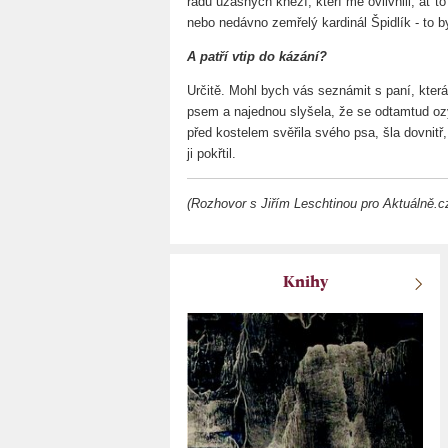
řadu úžasných kněží, kteří mě ovlivnili, ať 
nebo nedávno zemřelý kardinál Špidlík - to b
A patří vtip do kázání?
Určitě. Mohl bych vás seznámit s paní, kter
psem a najednou slyšela, že se odtamtud oz
před kostelem svěřila svého psa, šla dovnitř,
ji pokřtil.
(Rozhovor s Jiřím Leschtinou pro Aktuálně.c
Knihy