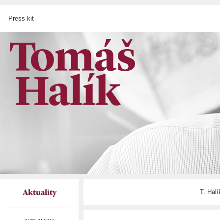
Press kit
T. Hal
Aktuality