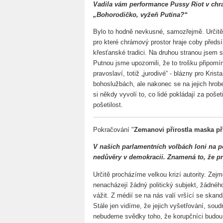
Vadila vám performance Pussy Riot v chrá
„Bohorodičko, vyžeň Putina?“
Bylo to hodně nevkusné, samozřejmě. Určitě 
pro které chrámový prostor hraje coby předsí
křesťanské tradici. Na druhou stranou jsem s
Putnou jsme upozornili, že to trošku připomí
pravoslaví, totiž „jurodivé“ - blázny pro Krist
bohoslužbách, ale nakonec se na jejich hrobe
si někdy vyvolí to, co lidé pokládají za pošet
pošetilost.
Pokračování "
Zemanovi přirostla maska př
V našich parlamentních volbách loni na p
nedůvěry v demokracii. Znamená to, že pr
Určitě procházíme velkou krizí autority. Zej
nenacházejí žádný politický subjekt, žádného
vážit. Z médií se na nás valí vršící se skand
Stále jen vidíme, že jejich vyšetřování, sou
nebudeme svědky toho, že korupčníci budou 