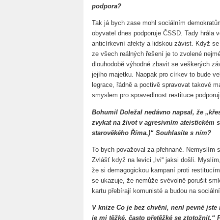
podpora?
Tak já bych zase mohl sociálním demokratů
obyvatel dnes podporuje ČSSD. Tady hrála v
anticírkevní afekty a lidskou závist. Když se
ze všech reálných řešení je to zvolené nejmé
dlouhodobě výhodné zbavit se veškerých záv
jejího majetku. Naopak pro církev to bude ve
legrace, řádně a poctivě spravovat takové 
smyslem pro spravedlnost restituce podporuj
Bohumil Doležal nedávno napsal, že „křes
zvykat na život v agresivním ateistickém s
starověkého Říma.)“ Souhlasíte s ním?
To bych považoval za přehnané. Nemyslím s
Zvlášť když na levici „lvi“ jaksi došli. Mysl
že si demagogickou kampaní proti restitucím
se ukazuje, že nemůže svévolně porušit sml
kartu přebírají komunisté a budou na sociální
V knize Co je bez chvění, není pevné jst
je mi těžké, často přetěžké se ztotožnit.“ 