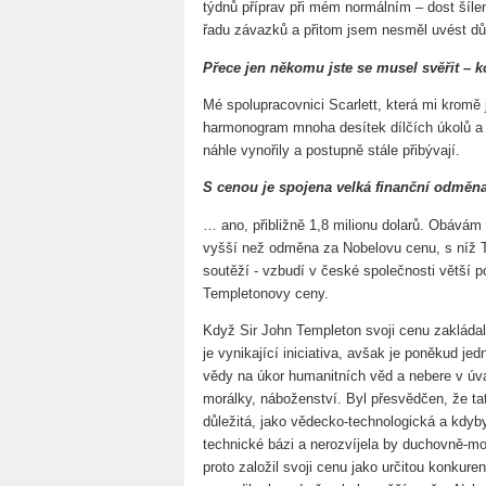
týdnů příprav při mém normálním – dost šíl
řadu závazků a přitom jsem nesměl uvést dů
Přece jen někomu jste se musel svěřit –
Mé spolupracovnici Scarlett, která mi kromě 
harmonogram mnoha desítek dílčích úkolů a n
náhle vynořily a postupně stále přibývají.
S cenou je spojena velká finanční odmě
… ano, přibližně 1,8 milionu dolarů. Obává
vyšší než odměna za Nobelovu cenu, s níž T
soutěží - vzbudí v české společnosti větší 
Templetonovy ceny.
Když Sir John Templeton svoji cenu zakláda
je vynikající iniciativa, avšak je poněkud je
vědy na úkor humanitních věd a nebere v úvahu
morálky, náboženství. Byl přesvědčen, že ta
důležitá, jako vědecko-technologická a kdyb
technické bázi a nerozvíjela by duchovně-mor
proto založil svoji cenu jako určitou konkur