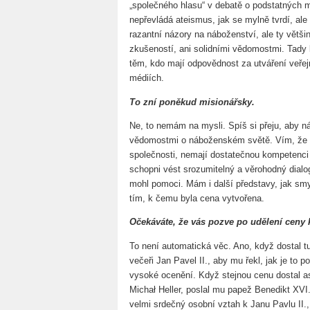
„společného hlasu“ v debatě o podstatných 
nepřevládá ateismus, jak se mylně tvrdí, ale
razantní názory na náboženství, ale ty větši
zkušeností, ani solidními vědomostmi. Tady 
těm, kdo mají odpovědnost za utváření veřej
médiích.
To zní poněkud misionářsky.
Ne, to nemám na mysli. Spíš si přeju, aby náz
vědomostmi o náboženském světě. Vím, že ča
společnosti, nemají dostatečnou kompetenci 
schopni vést srozumitelný a věrohodný dialog
mohl pomoci. Mám i další představy, jak smy
tím, k čemu byla cena vytvořena.
Očekáváte, že vás pozve po udělení ceny 
To není automatická věc. Ano, když dostal t
večeři Jan Pavel II., aby mu řekl, jak je to p
vysoké ocenění. Když stejnou cenu dostal a
Michał Heller, poslal mu papež Benedikt XVI.
velmi srdečný osobní vztah k Janu Pavlu II.,