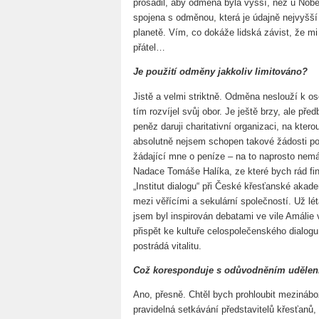
prosadil, aby odměna byla vyšší, než u Nob
spojena s odměnou, která je údajně nejvyšší 
planetě. Vím, co dokáže lidská závist, že 
přátel…
Je použití odměny jakkoliv limitováno?
Jistě a velmi striktně. Odměna neslouží k o
tím rozvíjel svůj obor. Je ještě brzy, ale př
peněz daruji charitativní organizaci, na kte
absolutně nejsem schopen takové žádosti pos
žádající mne o peníze – na to naprosto nem
Nadace Tomáše Halíka, ze které bych rád fi
„Institut dialogu“ při České křesťanské akadem
mezi věřícími a sekulární společností. Už lé
jsem byl inspirován debatami ve vile Amálie
přispět ke kultuře celospolečenského dialog
postrádá vitalitu.
Což koresponduje s odůvodněním udělen
Ano, přesně. Chtěl bych prohloubit mezinábož
pravidelná setkávání představitelů křesťanů,