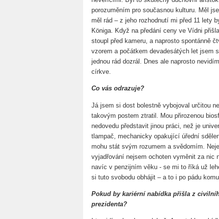
porozuměním pro současnou kulturu. Měl js
měl rád – z jeho rozhodnutí mi před 11 lety
Königa. Když na předání ceny ve Vídni přišla 
stoupl před kameru, a naprosto spontánně čtv
vzorem a počátkem devadesátých let jsem s
jednou rád dozrál. Dnes ale naprosto nevidí
církve.
Co vás odrazuje?
Já jsem si dost bolestně vybojoval určitou ne
takovým postem ztratil. Mou přirozenou biosfé
nedovedu představit jinou práci, než je univ
tlampač, mechanicky opakující úřední sdělení
mohu stát svým rozumem a svědomím. Nejen
vyjadřování nejsem ochoten vyměnit za nic 
navíc v penzijním věku - se mi to říká už leh
si tuto svobodu obhájit – a to i po pádu komu
Pokud by kariérní nabídka přišla z civilní
prezidenta?