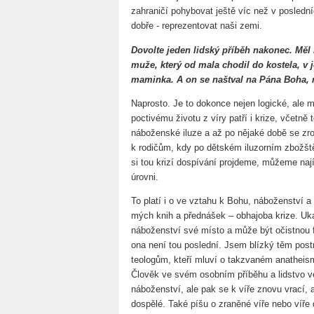
zahraničí pohybovat ještě víc než v posledních
dobře - reprezentovat naši zemi.
Dovolte jeden lidský příběh nakonec. Měl
muže, který od mala chodil do kostela, v 
maminka. A on se naštval na Pána Boha, na
Naprosto. Je to dokonce nejen logické, ale 
poctivému životu z víry patří i krize, včetně t
náboženské iluze a až po nějaké době se zrod
k rodičům, kdy po dětském iluzorním zbožšt
si tou krizí dospívání projdeme, můžeme nají
úrovni.
To platí i o ve vztahu k Bohu, náboženství a
mých knih a přednášek – obhajoba krize. Uka
náboženství své místo a může být očistnou fá
ona není tou poslední. Jsem blízký těm pos
teologům, kteří mluví o takzvaném anatheis
Člověk ve svém osobním příběhu a lidstvo ve
náboženství, ale pak se k víře znovu vrací, a
dospělé. Také píšu o zraněné víře nebo víře 