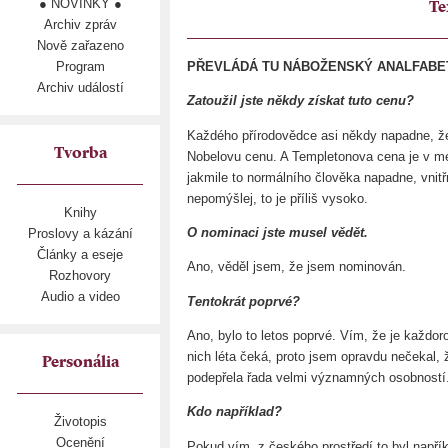
● NOVINKY ●
Te
Archiv zpráv
Nově zařazeno
Program
PŘEVLÁDÁ TU NÁBOŽENSKÝ ANALFABETI
Archiv událostí
Zatoužil jste někdy získat tuto cenu?
Každého přírodovědce asi někdy napadne, že
Tvorba
Nobelovu cenu. A Templetonova cena je v m
jakmile to normálního člověka napadne, vnitř
nepomýšlej, to je příliš vysoko.
Knihy
O nominaci jste musel vědět.
Proslovy a kázání
Články a eseje
Ano, věděl jsem, že jsem nominován.
Rozhovory
Audio a video
Tentokrát poprvé?
Ano, bylo to letos poprvé. Vím, že je každ
nich léta čeká, proto jsem opravdu nečekal,
Personália
podepřela řada velmi významných osobností
Kdo například?
Životopis
Ocenění
Pokud vím, z českého prostředí to byl napřík