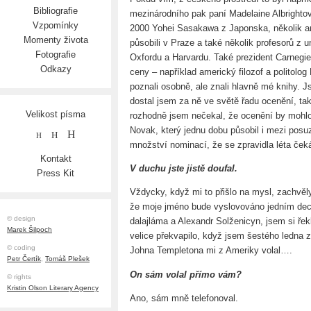
Bibliografie
mezinárodního pak paní Madelaine Albrightov
Vzpomínky
2000 Yohei Sasakawa z Japonska, několik am
Momenty života
působili v Praze a také několik profesorů z u
Fotografie
Oxfordu a Harvardu. Také prezident Carnegieh
Odkazy
ceny – například americký filozof a politolog
poznali osobně, ale znali hlavně mé knihy. 
dostal jsem za ně ve světě řadu ocenění, ta
Velikost písma
rozhodně jsem nečekal, že ocenění by mohlo p
Novak, který jednu dobu působil i mezi posuzo
H
H
H
množství nominací, že se zpravidla léta ček
Kontakt
V duchu jste jistě doufal.
Press Kit
Vždycky, když mi to přišlo na mysl, zachvěly
že moje jméno bude vyslovováno jedním dec
© design
dalajláma a Alexandr Solženicyn, jsem si ře
Marek Šilpoch
velice překvapilo, když jsem šestého ledna z
© coding
Johna Templetona mi z Ameriky volal….
Petr Čertík
,
Tomáš Plešek
On sám volal přímo vám?
© rights
Kristin Olson Literary Agency
Ano, sám mně telefonoval.