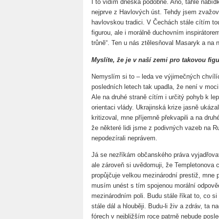
I to vidím dneska podobně. Ano, tahle nabíd
nejprve z Havlových úst. Tehdy jsem zvažov
havlovskou tradici. V Čechách stále cítím tou
figurou, ale i morálně duchovním inspirátorem.
trůně“. Ten u nás ztělesňoval Masaryk a na 
Myslíte, že je v naší zemi pro takovou fi
Nemyslím si to – leda ve výjimečných chvílích
posledních letech tak upadla, že není v moci
Ale na druhé straně cítím i určitý pohyb k l
orientaci vlády. Ukrajinská krize jasně ukáza
kritizoval, mne příjemně překvapili a na druh
že některé lidi jsme z podivných vazeb na
nepodezírali neprávem.
Já se nezříkám občanského práva vyjadřovat 
ale zároveň si uvědomuji, že Templetonova 
propůjčuje velkou mezinárodní prestiž, mne p
musím unést s tím spojenou morální odpověd
mezinárodním poli. Budu stále říkat to, co s
stále dál a hlouběji. Budu-li živ a zdráv, ta
fórech v nejbližším roce patrně nebude posl