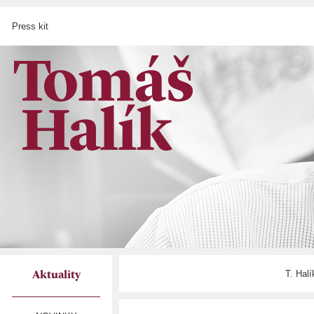
Press kit
T. Hal
Aktuality