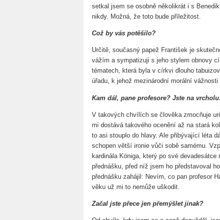
setkal jsem se osobně několikrát i s Benedi
nikdy. Možná, že toto bude příležitost.
Což by vás potěšilo?
Určitě, současný papež František je skuteč
vážím a sympatizuji s jeho stylem obnovy cí
tématech, která byla v církvi dlouho tabuizo
úřadu, k jehož mezinárodní morální vážnosti 
Kam dál, pane profesore? Jste na vrchol
V takových chvílích se člověka zmocňuje urči
mi dostává takového ocenění až na stará kol
to asi stouplo do hlavy. Ale přibývající léta 
schopen větší ironie vůči sobě samému. Vz
kardinála Königa, který po své devadesátce
přednášku, před níž jsem ho představoval h
přednášku zahájil: Nevím, co pan profesor Hal
věku už mi to nemůže uškodit.
Začal jste přece jen přemýšlet jinak?