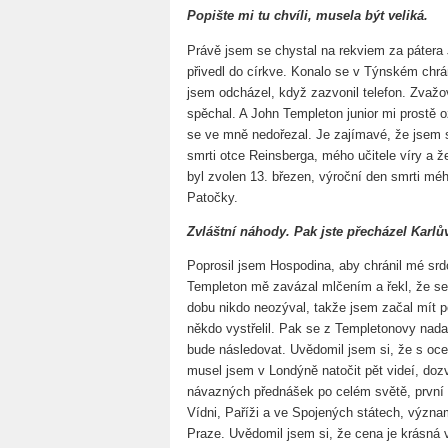
Popište mi tu chvíli, musela být veliká.
Právě jsem se chystal na rekviem za pátera 
přivedl do církve. Konalo se v Týnském chrám
jsem odcházel, když zazvonil telefon. Zvažov
spěchal. A John Templeton junior mi prostě 
se ve mně nedořezal. Je zajímavé, že jsem 
smrti otce Reinsberga, mého učitele víry a 
byl zvolen 13. březen, výroční den smrti mého
Patočky.
Zvláštní náhody. Pak jste přecházel Karlů
Poprosil jsem Hospodina, aby chránil mé sr
Templeton mě zavázal mlčením a řekl, že se
dobu nikdo neozýval, takže jsem začal mít p
někdo vystřelil. Pak se z Templetonovy nada
bude následovat. Uvědomil jsem si, že s oc
musel jsem v Londýně natočit pět videí, do
návazných přednášek po celém světě, první 
Vídni, Paříži a ve Spojených státech, význ
Praze. Uvědomil jsem si, že cena je krásná v