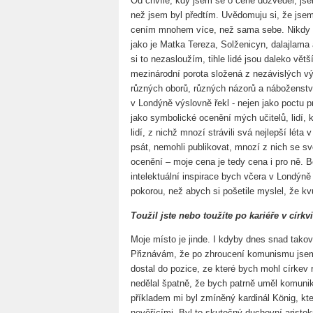
Od chvíle, kdy jsem se o ceně dozvěděl, j
než jsem byl předtím. Uvědomuju si, že jsem v
cením mnohem více, než sama sebe. Nikdy b
jako je Matka Tereza, Solženicyn, dalajlama a
si to nezasloužím, tihle lidé jsou daleko vět
mezinárodní porota složená z nezávislých v
různých oborů, různých názorů a náboženství
v Londýně výslovně řekl - nejen jako poctu p
jako symbolické ocenění mých učitelů, lidí, kt
lidí, z nichž mnozí strávili svá nejlepší lét
psát, nemohli publikovat, mnozí z nich se s
ocenění – moje cena je tedy cena i pro ně. Be
intelektuální inspirace bych včera v Londýn
pokorou, než abych si pošetile myslel, že kvů
Toužil jste nebo toužíte po kariéře v círk
Moje místo je jinde. I kdyby dnes snad taková 
Přiznávám, že po zhroucení komunismu jsem 
dostal do pozice, ze které bych mohl církev 
nedělal špatně, že bych patrně uměl komunik
příkladem mi byl zmíněný kardinál König, kte
nevěřícími. Byl to skutečný duchovní aristo