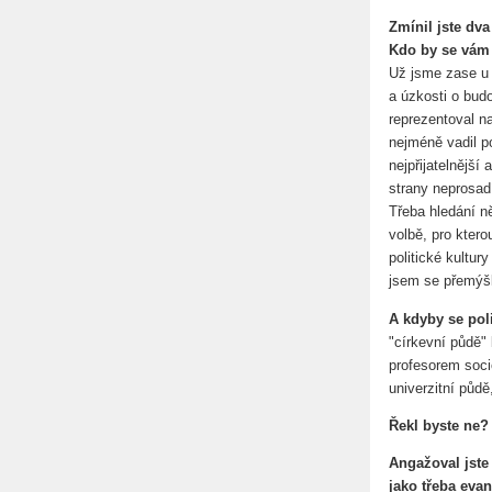
Zmínil jste dva
Kdo by se vám 
Už jsme zase u t
a úzkosti o bud
reprezentoval na
nejméně vadil p
nejpřijatelnější
strany neprosad
Třeba hledání n
volbě, pro kter
politické kultur
jsem se přemýšl
A kdyby se poli
"církevní půdě" 
profesorem soci
univerzitní půdě
Řekl byste ne
Angažoval jste
jako třeba evan