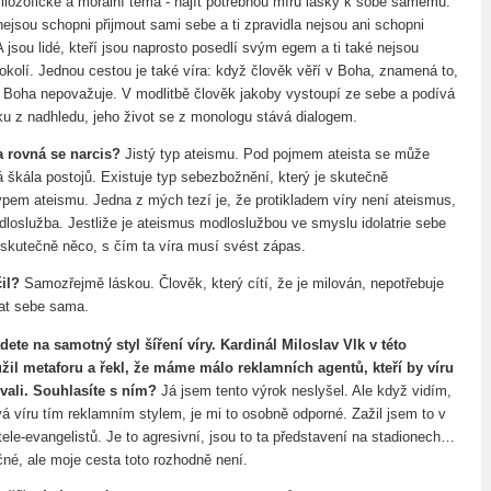
filozofické a morální téma - najít potřebnou míru lásky k sobě samému.
 nejsou schopni přijmout sami sebe a ti zpravidla nejsou ani schopni
A jsou lidé, kteří jsou naprosto posedlí svým egem a ti také nejsou
okolí. Jednou cestou je také víra: když člověk věří v Boha, znamená to,
Boha nepovažuje. V modlitbě člověk jakoby vystoupí ze sebe a podívá
ku z nadhledu, jeho život se z monologu stává dialogem.
a rovná se narcis?
Jistý typ ateismu. Pod pojmem ateista se může
 škála postojů. Existuje typ sebezbožnění, který je skutečně
em ateismu. Jedna z mých tezí je, že protikladem víry není ateismus,
dloslužba. Jestliže je ateismus modloslužbou ve smyslu idolatrie sebe
 skutečně něco, s čím ta víra musí svést zápas.
čil?
Samozřejmě láskou. Člověk, který cítí, že je milován, nepotřebuje
at sebe sama.
dete na samotný styl šíření víry. Kardinál Miloslav Vlk v této
užil metaforu a řekl, že máme málo reklamních agentů, kteří by víru
lovali. Souhlasíte s ním?
Já jsem tento výrok neslyšel. Ale když vidím,
á víru tím reklamním stylem, je mi to osobně odporné. Zažil jsem to v
ele-evangelistů. Je to agresivní, jsou to ta představení na stadionech…
čné, ale moje cesta toto rozhodně není.