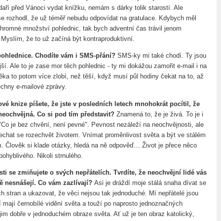
aří před Vánoci vydat knížku, nemám s dárky tolik starostí. Ale
se rozhodl, že už téměř nebudu odpovídat na gratulace. Kdybych měl
ohromné množství pohlednic, tak bych adventní čas trávil jenom
Myslím, že to už začíná být kontraproduktivní.
pohlednice. Chodíte vám i SMS-přání?
SMS-ky mi také chodí. Ty jsou
jší. Ale to je zase mor těch pohlednic - ty mi dokážou zamořit e-mail i na
ěka to potom více zlobí, než těší, když musí půl hodiny čekat na to, až
chny e-mailové zprávy.
vé knize píšete, že jste v posledních letech mnohokrát pocítil, že
 neochvějná. Co si pod tím představit?
Znamená to, že je živá. To je i
- "Co je bez chvění, není pevné". Pevnost nezáleží na neochvějnosti, ale
echat se rozechvět životem. Vnímat proměnlivost světa a být ve stálém
. Člověk si klade otázky, hledá na ně odpověď… Život je přece něco
ohyblivého. Nikoli strnulého.
sti se zmiňujete o svých nepřátelích. Tvrdíte, že neochvějní lidé vás
ě nesnášejí. Co vám zazlívají?
Asi je dráždí moje stálá snaha dívat se
ch stran a ukazovat, že věci nejsou tak jednoduché. Mí nepřátelé jsou
ří mají černobílé vidění světa a touží po naprosto jednoznačných
jim dobře v jednoduchém obraze světa. Ať už je ten obraz katolický,