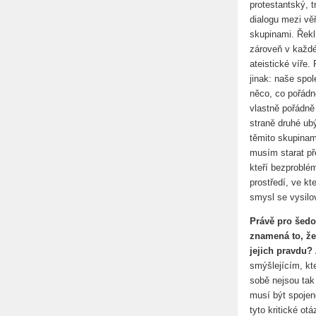
protestantský, 
dialogu mezi vě
skupinami. Řekl 
zároveň v každé
ateistické víře.
jinak: naše spo
něco, co pořádn
vlastně pořádně
straně druhé ub
těmito skupinam
musím starat pře
kteří bezproblém
prostředí, ve k
smysl se vysilov
Právě pro šedo
znamená to, že
jejich pravdu?
smýšlejícím, kt
sobě nejsou tak 
musí být spojen
tyto kritické ot