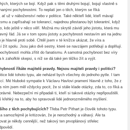
uhých, kterých se bojí. Když pak s těmi druhými bojují, bojují vlastně s
znanými pochybnostmi. To neplatí jen o těch, kterým se říká
 ať už v náboženství nebo v politice. Také někteří lidé, kteří mávají
ismu a zapřísahají se tolerancí, najednou přestanou být tolerantní, když
, kdo ještě v něco věří. Možná mu skrytě závidí jeho jistotu, která mu
vný řád. Já se v tom sporu jistoty a pochybnosti nestavím ani na jednu
 je hlavně proti sobě. Chtěl jsem v té knížce ukázat, že víra a
žít spolu. Jsou jako dvě sestry, které se navzájem potřebují a doplňují.
pochybností mohla zřítit do fanatismu. A samotná pochybnost bez víry
 k zahořklé skepsi, s níž se dá také jen těžko žít a vyjít.
bností říkáte majitelé pravdy. Nejsou majiteli pravdy i politici?
litice lidé tohoto typu, ale neházel bych všechny do jednoho pytle. I tam
jící. Mé hluboké sympatie k Václavu Havlovi pramení hlavně z toho, že z
 ním jsem měl vždycky pocit, že si stále klade otázky, zda to, co říká a
správné. Nebezpeční mi připadali ti, kteří si takové otázky nepřipouštěli.
iš křehký na to, aby ho spravovali lidé jednorozměrného myšlení.
šího z těch pochybujících?
Třeba Petr Pithart je člověk tohoto typu.
a samozřejmě je kritizován, že je nerozhodný a váhavý. Ale ta
vat je někdy cennější, než takový ten prvoplánový střelec
dpovědí.