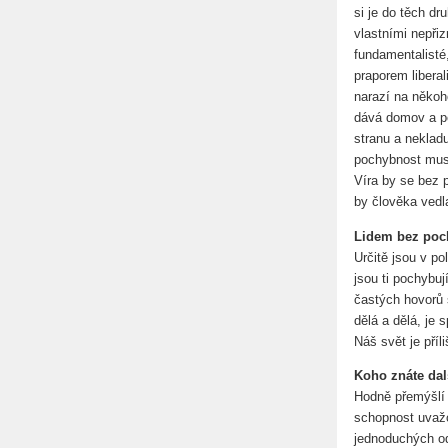
si je do těch dr
vlastními nepři
fundamentalisté,
praporem liberal
narazí na někoho
dává domov a pe
stranu a nekladu
pochybnost musí 
Víra by se bez 
by člověka vedla
Lidem bez pochy
Určitě jsou v po
jsou ti pochybu
častých hovorů s
dělá a dělá, je 
Náš svět je příl
Koho znáte dal
Hodně přemýšlí 
schopnost uvažo
jednoduchých o