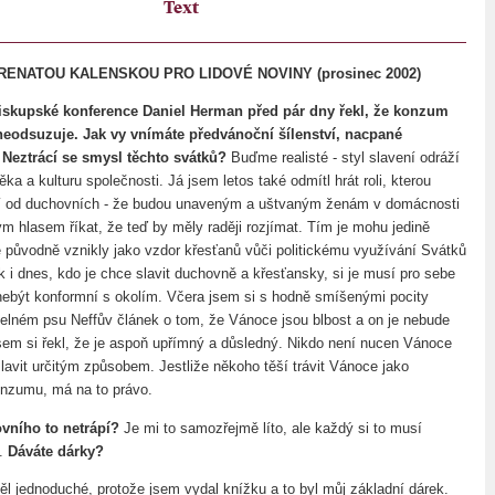
Text
ENATOU KALENSKOU PRO LIDOVÉ NOVINY (prosinec 2002)
iskupské konference Daniel Herman před pár dny řekl, že konzum
odsuzuje. Jak vy vnímáte předvánoční šílenství, nacpané
Neztrácí se smysl těchto svátků?
Buďme realisté - styl slavení odráží
věka a kulturu společnosti. Já jsem letos také odmítl hrát roli, kterou
í od duchovních - že budou unaveným a uštvaným ženám v domácnosti
 hlasem říkat, že teď by měly raději rozjímat. Tím je mohu jedině
 původně vznikly jako vzdor křesťanů vůči politickému využívání Svátků
k i dnes, kdo je chce slavit duchovně a křesťansky, si je musí pro sebe
nebýt konformní s okolím. Včera jsem si s hodně smíšenými pocity
itelném psu Neffův článek o tom, že Vánoce jsou blbost a on je nebude
 jsem si řekl, že je aspoň upřímný a důsledný. Nikdo není nucen Vánoce
slavit určitým způsobem. Jestliže někoho těší trávit Vánoce jako
onzumu, má na to právo.
vního to netrápí?
Je mi to samozřejmě líto, ale každý si to musí
m.
Dáváte dárky?
ěl jednoduché, protože jsem vydal knížku a to byl můj základní dárek.