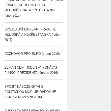
PŘIROZENĚ JEDNODUCHÉ
ODPOVĚDI NA SLOŽITÉ OTÁZKY
(únor 2017)
DOSAVADNÍ CÍRKEVNÍ PRAXE JE
NELIDSKÁ A NEKŘESŤANSKÁ (leden
2017)
ROZHOVOR PRO EURO (srpen 2016)
ZEMAN NENÍ HODEN VYKONÁVAT
FUNKCI PREZIDENTA (červen 2016)
SPOJIT NÁBOŽENSTVÍ S
POLITICKOU MOCÍ JE OHROMNÉ
POKUŠENÍ (červen 2016)
RUSKO ZA BREŽNĚVA BYLO MENŠÍ