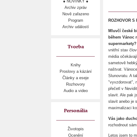
● NOVINKY ●
Archiv zpráv
Nově zařazeno
Program
ROZHOVOR S R
Archiv událostí
Mluvčí české b
během Vánoc ne
supermarkety? 
Tvorba
vnitřní stav člo
média očekávaj
sametově hebkým
Knihy
naštvat. Vánoce
Proslovy a kázání
Slunovratu. A ta
Články a eseje
"vyvzdorovat", 
Rozhovory
přečetl v Nevid
Audio a video
slavit. Ale pak
slavit anebo je 
maximalizaci k
Personália
Vás jako ducho
rozhodnout sá
Životopis
Letos jsem to m
Ocenění