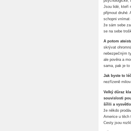
psychologické, 
Jsou lidé, kteří
přijmout druhé. 
schopni vnímat 
že sám sebe za 
se na sebe troš
A potom ateist
skrývat ohromná
nebezpečným typ
ale pověra a mo
sama, pak je to
Jak byste to lé
nezřízeně milov
Velký důraz kla
souvislosti po
šířili a vysvět
že někdo prodáv
Americe u těch t
Cesty jsou rozli