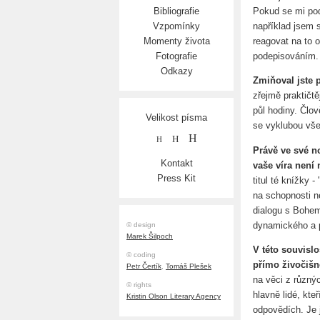
Pokud se mi pod
Bibliografie
například jsem 
Vzpomínky
reagovat na to 
Momenty života
podepisováním. 
Fotografie
Odkazy
Zmiňoval jste 
zřejmě praktičtě
půl hodiny. Člov
Velikost písma
se vyklubou vše
H
H
H
Právě ve své no
Kontakt
vaše víra není
Press Kit
titul té knížky 
na schopnosti n
dialogu s Bohem
dynamického a p
© design
Marek Šilpoch
V této souvislo
© coding
přímo živočišn
Petr Čertík
,
Tomáš Plešek
na věci z různý
© rights
hlavně lidé, kte
Kristin Olson Literary Agency
odpovědích. Je 