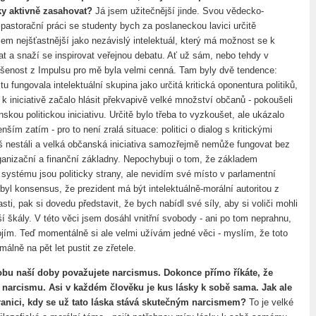
iky aktivně zasahovat?
Já jsem užitečnější jinde. Svou vědecko-
pastorační práci se studenty bych za poslaneckou lavici určitě
sem nejšťastnější jako nezávislý intelektuál, který má možnost se k
t a snaží se inspirovat veřejnou debatu. Ať už sám, nebo tehdy v
šenost z Impulsu pro mě byla velmi cenná. Tam byly dvě tendence:
 tu fungovala intelektuální skupina jako určitá kritická oponentura politiků,
e k iniciativě začalo hlásit překvapivě velké množství občanů - pokoušeli
kou politickou iniciativu. Určitě bylo třeba to vyzkoušet, ale ukázalo
nším zatím - pro to není zralá situace: politici o dialog s kritickými
liš nestáli a velká občanská iniciativa samozřejmě nemůže fungovat bez
rganizační a finanční základny. Nepochybuji o tom, že základem
systému jsou politicky strany, ale nevidím své místo v parlamentní
 byl konsensus, že prezident má být intelektuálně-morální autoritou z
ti, pak si dovedu představit, že bych nabídl své síly, aby si voliči mohli
ší škály. V této věci jsem dosáhl vnitřní svobody - ani po tom neprahnu,
ojím. Teď momentálně si ale velmi užívám jedné věci - myslím, že toto
lně na pět let pustit ze zřetele.
obu naší doby považujete narcismus. Dokonce přímo říkáte, že
 narcismu. Asi v každém člověku je kus lásky k sobě sama. Jak ale
ranici, kdy se už tato láska stává skutečným narcismem?
To je velké