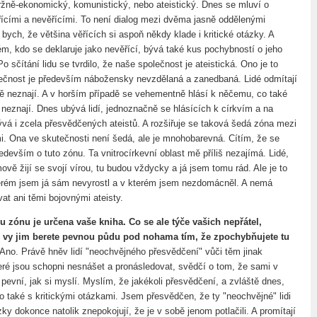
tržně-ekonomický, komunistický, nebo ateistický. Dnes se mluví o
řícími a nevěřícími. To není dialog mezi dvěma jasně oddělenými
bych, že většina věřících si aspoň někdy klade i kritické otázky. A
m, kdo se deklaruje jako nevěřící, bývá také kus pochybností o jeho
 Po sčítání lidu se tvrdilo, že naše společnost je ateistická. Ono je to
lečnost je především nábožensky nevzdělaná a zanedbaná. Lidé odmítají
ě neznají. A v horším případě se vehementně hlásí k něčemu, co také
 neznají. Dnes ubývá lidí, jednoznačně se hlásících k církvím a na
ývá i zcela přesvědčených ateistů. A rozšiřuje se taková šedá zóna mezi
i. Ona ve skutečnosti není šedá, ale je mnohobarevná. Cítím, že se
devším o tuto zónu. Ta vnitrocírkevní oblast mě příliš nezajímá. Lidé,
ově žijí se svojí vírou, tu budou vždycky a já jsem tomu rád. Ale je to
terém jsem já sám nevyrostl a v kterém jsem nezdomácněl. A nemá
at ani těmi bojovnými ateisty.
u zónu je určena vaše kniha. Co se ale týče vašich nepřátel,
 vy jim berete pevnou půdu pod nohama tím, že zpochybňujete tu
Ano. Právě hněv lidí "neochvějného přesvědčení" vůči těm jinak
eré jsou schopni nesnášet a pronásledovat, svědčí o tom, že sami v
pevní, jak si myslí. Myslím, že jakékoli přesvědčení, a zvláště dnes,
o také s kritickými otázkami. Jsem přesvědčen, že ty "neochvějné" lidi
ázky dokonce natolik znepokojují, že je v sobě jenom potlačili. A promítají