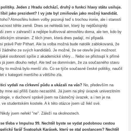
 politiky. Jeden z Hradu odchází, druhý o funkci hlavy státu usiluje.
líbil jako prezident? I vy jste byl zmiňován jako možný kandidát.
oho? Atmosféru kolem volby pozoruji teď s trochou ironie, ale i starosti
oucnost téhle země. Dnes se nehledá ten, který by nejdůstojněji
ši zem v zahraničí a nejlépe kultivoval atmosféru doma, ale ten, kdo by
olitickým stranám. Z těch jmen, která dnes padají, mi připadá
 asi právě Petr Pithart. Ale ta volba možná bude natolik zablokovaná, že
í žádného ze svých kandidátů. Je možné, že se otevře jiná možnost.
ějaké osobnosti spíše z akademické sféry… Nebo se přistoupí k přímé
ou já jsem dlouho nebyl. Ale teď se domnívám, že za současného stavu
y by to možná bylo menší zlo. Co se týče současné české politiky, naučil
et v kategorii menšího a většího zla.
tici vydali na církevní půdu a ukázali na vás?
No, především na
by mne asi příliš často nezastihli. Já jsem na plný úvazek univerzitním
ologie, v duchovní správě jsem na částečný úvazek, a i ten je na
, ve studentském kostele. A k této otázce jsem už řekl své.
?
Nikdy jsem neřekl "ne". Záleží na okolnostech.
 se třeba v Impulsu 99. Nechtěl byste se vydat podobnou cestou
gelický farář Svatopluk Karásek, který se stal poslancem? Nechtěl