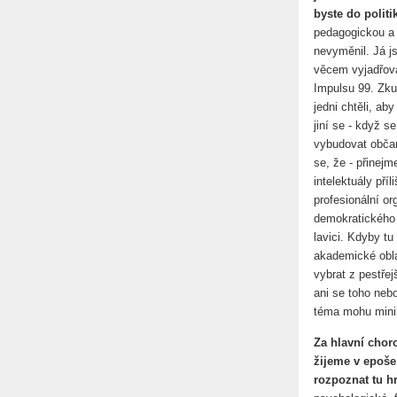
byste do polit
pedagogickou a 
nevyměnil. Já j
věcem vyjadřova
Impulsu 99. Zku
jedni chtěli, aby
jiní se - když s
vybudovat občans
se, že - přinejme
intelektuály pří
profesionální o
demokratického 
lavici. Kdyby tu
akademické oblas
vybrat z pestřej
ani se toho neb
téma mohu minimá
Za hlavní chor
žijeme v epoše
rozpoznat tu h