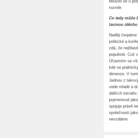
Mluvilo se o po
rozměr.
Co tedy může b
lacinou útěchu
Naději čerpáme 
politické a konf
zdá, že nejhlasi
populisté. Což v
Účastním se však
kde se prakticky
dimenze. V tomt
Jednou z takov
vede mladé a do
dalších iniciati
pojmenoval jako
spojuje právě te
společnosti jako
nevzdáme.