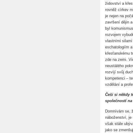
židovství a kře
rovněž církev m
je nejen na poč
završení dějin a
byl komunismus,
rozvojem vybudu
vlastními silam
eschatologiím a
křesťanskému tr
zde na zemi. Vi
neustálého pokr
rozvíjí svůj du
kompetenci – teo
vzdělání a prof
Češi si někdy 
společností na
Domnívám se, že
náboženství, je
však stále ubývá
jako se zmenšuj