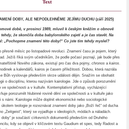
Text
MENÍ DOBY, ALE NEPODLEHNĚME JEJÍMU DUCHU (září 2025)
lomové době, v prosinci 1989, mluvil k českým kněžím o obnově
te tehdy, že skončila doba babylonského zajetí a je čas stavět. Na
al: „Pochopme znamení této doby!“ Co jste tím tehdy myslel?
to přesně měsíc po listopadové revoluci. Znamení času je pojem, který
lad. Ježíš říká svým učedníkům, že podle počasí poznají, jak bude přes
 mateřštině Nového zákona, existují pro čas dva pojmy,
chronos
a
kairos
.
odinek a kalendářů, kairos je časem příležitosti. Dobou, která nazrála
 se Bůh vyslovuje především skrze události dějin. Snažím se obohatit
gii o disciplínu, kterou nazývám kairologie. Jde o způsob porozumění
 ve společnosti a v kultuře. Kontemplativní přístup, vycházející
ňuje porozumět hlubinné rovině dění ve společnosti a v kultuře jako
 s námi. Kairologie může doplnit ekonomické nebo sociologické
 úkolem teologie je rozeznávat znamení doby jako „Boží řeč“ od ducha
 „Zeitgeist“, který se vyjadřuje v ideologiích, módách a náladách.
 doby“ je součástí církevních dokumentů především od Druhého
ncilu, kdy se objevil v klíčovém textu Gaudium et spes, tedy Radost a