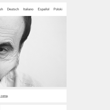
sh
Deutsch
Italiano
Español
Polski
 cena
.