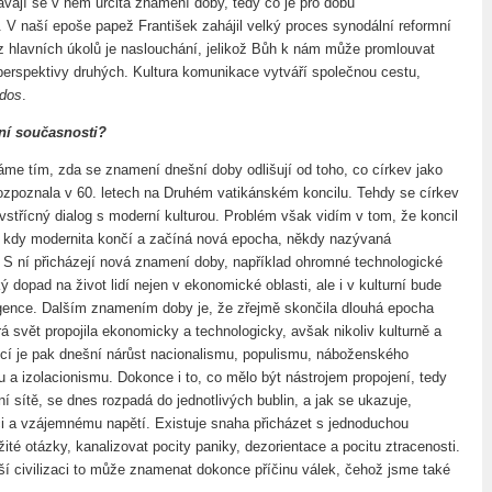
ávají se v něm určitá znamení doby, tedy co je pro dobu
. V naší epoše papež František zahájil velký proces synodální reformní
z hlavních úkolů je naslouchání, jelikož Bůh k nám může promlouvat
perspektivy druhých. Kultura komunikace vytváří společnou cestu,
dos
.
ní současnosti?
me tím, zda se znamení dnešní doby odlišují od toho, co církev jako
zpoznala v 60. letech na Druhém vatikánském koncilu. Tehdy se církev
vstřícný dialog s moderní kulturou. Problém však vidím v tom, že koncil
, kdy modernita končí a začíná nová epocha, někdy nazývaná
 S ní přicházejí nová znamení doby, například ohromné technologické
dopad na život lidí nejen v ekonomické oblasti, ale i v kulturní bude
igence. Dalším znamením doby je, že zřejmě skončila dlouhá epocha
rá svět propojila ekonomicky a technologicky, avšak nikoliv kulturně a
í je pak dnešní nárůst nacionalismu, populismu, náboženského
 a izolacionismu. Dokonce i to, co mělo být nástrojem propojení, tedy
lní sítě, se dnes rozpadá do jednotlivých bublin, a jak se ukazuje,
aci a vzájemnému napětí. Existuje snaha přicházet s jednoduchou
ité otázky, kanalizovat pocity paniky, dezorientace a pocitu ztracenosti.
jší civilizaci to může znamenat dokonce příčinu válek, čehož jsme také