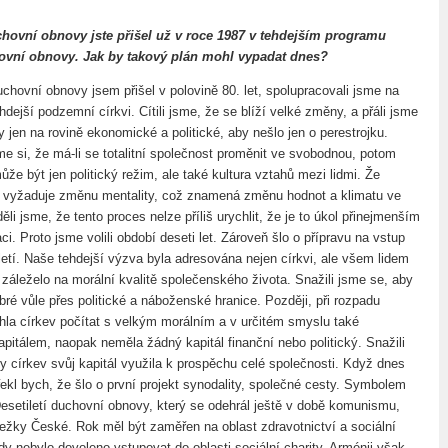
hovní obnovy jste přišel už v roce 1987 v tehdejším programu
hovní obnovy. Jak by takový plán mohl vypadat dnes?
chovní obnovy jsem přišel v polovině 80. let, spolupracovali jsme na
hdejší podzemní církvi. Cítili jsme, že se blíží velké změny, a přáli jsme
y jen na rovině ekonomické a politické, aby nešlo jen o perestrojku.
e si, že má-li se totalitní společnost proměnit ve svobodnou, potom
e být jen politický režim, ale také kultura vztahů mezi lidmi. Že
 vyžaduje změnu mentality, což znamená změnu hodnot a klimatu ve
ěli jsme, že tento proces nelze příliš urychlit, že je to úkol přinejmenším
ci. Proto jsme volili období deseti let. Zároveň šlo o přípravu na vstup
letí. Naše tehdejší výzva byla adresována nejen církvi, ale všem lidem
 záleželo na morální kvalitě společenského života. Snažili jsme se, aby
dobré vůle přes politické a náboženské hranice. Později, při rozpadu
a církev počítat s velkým morálním a v určitém smyslu také
apitálem, naopak neměla žádný kapitál finanční nebo politický. Snažili
y církev svůj kapitál využila k prospěchu celé společnosti. Když dnes
řekl bych, že šlo o první projekt synodality, společné cesty. Symbolem
esetiletí duchovní obnovy, který se odehrál ještě v době komunismu,
ežky České. Rok měl být zaměřen na oblast zdravotnictví a sociální
dy nebylo dovoleno vstupovat do oblasti sociální charity, Arménii však