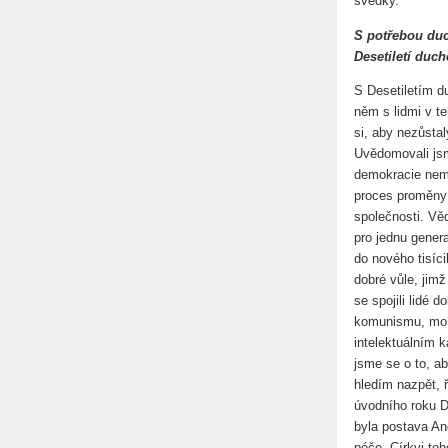
svědky.
S potřebou duc
Desetiletí duc
S Desetiletím du
něm s lidmi v te
si, aby nezůstal
Uvědomovali jsm
demokracie nemůž
proces proměny
společnosti. Věd
pro jednu genera
do nového tisíci
dobré vůle, jimž
se spojili lidé 
komunismu, mohl
intelektuálním k
jsme se o to, ab
hledím nazpět, 
úvodního roku D
byla postava An
péče. Církvi teh