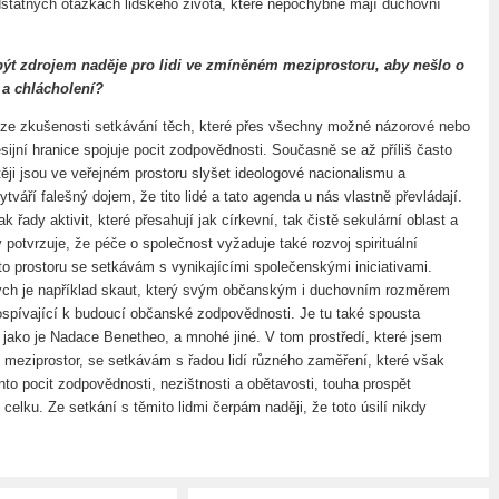
dstatných otázkách lidského života, které nepochybně mají duchovní
ýt zdrojem naděje pro lidi ve zmíněném meziprostoru, aby nešlo o
 a chlácholení?
ze zkušenosti setkávání těch, které přes všechny možné názorové nebo
esijní hranice spojuje pocit zodpovědnosti. Současně se až příliš často
těji jsou ve veřejném prostoru slyšet ideologové nacionalismu a
ytváří falešný dojem, že tito lidé a tato agenda u nás vlastně převládají.
 řady aktivit, které přesahují jak církevní, tak čistě sekulární oblast a
 potvrzuje, že péče o společnost vyžaduje také rozvoj spirituální
o prostoru se setkávám s vynikajícími společenskými iniciativami.
ých je například skaut, který svým občanským i duchovním rozměrem
spívající k budoucí občanské zodpovědnosti. Je tu také spousta
v, jako je Nadace Benetheo, a mnohé jiné. V tom prostředí, které jsem
 meziprostor, se setkávám s řadou lidí různého zaměření, které však
nto pocit zodpovědnosti, nezištnosti a obětavosti, touha prospět
 celku. Ze setkání s těmito lidmi čerpám naději, že toto úsilí nikdy