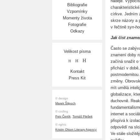
naděje. Vypočít
Bibliografie
charakteristické
Vzpomínky
církve. Jedním 
Momenty života
skrze názory a 
Fotografie
v řečtině
syn-ho
Odkazy
Jak číst zname
Často se zabývá
Velikost písma
znamení doby ro
H
H
začíná snažit o 
H
přichází v době
Kontakt
postmodernitou.
Press Kit
změny. Obrovský 
mít umělá intel
globalizace, kte
© design
duchovně. Reakc
Marek Šilpoch
fundamentalismu
© coding
internet a sociá
Petr Čertík
,
Tomáš Plešek
přispívá k izol
© rights
odpovědí na slož
Kristin Olson Literary Agency
Ve stále složitě