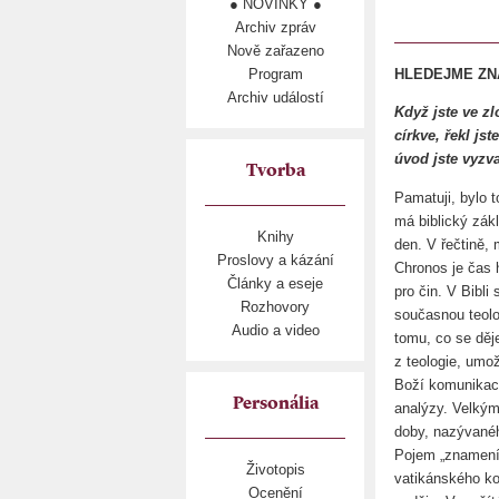
● NOVINKY ●
Archiv zpráv
Nově zařazeno
Program
HLEDEJME ZNA
Archiv událostí
Když jste ve z
církve, řekl js
úvod jste vyzv
Tvorba
Pamatuji, bylo 
má biblický zák
Knihy
den. V řečtině,
Proslovy a kázání
Chronos je čas h
Články a eseje
pro čin. V Bibli
Rozhovory
současnou teolo
Audio a video
tomu, co se děje
z teologie, umož
Boží komunikaci
Personália
analýzy. Velkým
doby, nazývaného
Pojem „znamení
Životopis
vatikánského ko
Ocenění