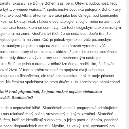
sťanství ukázaly, že Bůh je Bohem zaslíbení. Otevírá budoucnost, tedy
á být „
communio viatorum
“, společenství poutníků putující k Bohu, který
átku jako bod Alfa a Stvořitel, ale také jako bod Omega, bod konečného
 kosmu. Existují však i falešné eschatologie, slibující nebe na zemi, což
 ale také teorie, které se domnívají, že technologickým a ekonomickým
jeme ráj na zemi. Křesťanství říká, že se nedá dost dobře říci, že
i vybudujeme ráj na zemi. Což je jednak vymezení vůči pozemským
 rozmanitým projekcím ráje na zemi, ale zároveň vymezení vůči
iumfalismu, který chce ukazovat církev už jako dokonalou společnost
díme tedy důraz na vývoj, který není mechanickým nástrojem
oku. Spíš se jedná o drama, z něhož lze čerpat naději tím, že člověk
chovní život. V tomto směru se snažím spojovat dvojí odbornou
logickou a filosofickou, ale také sociologickou, což je moje původní
ese. Na českou společnost se proto dívám z úhlu sociologie náboženství.
téměř hrdě připomínají, že jsou možná nejvíce ateistickou
 světě. Souhlasíte?
 jde o nepravdivé klišé. Skutečných ateistů, programově odmítajících
 u nás relativně malý počet, srovnatelný s jinými zeměmi. Skutečně
 těch, kteří se identifikují s církvemi, s jejich praxí a učením, podobně
e počet dogmatických ateistů. Myslím, že velký úkol, významný pro