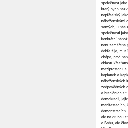
společnost jak
který bych nazv
nepřátelský jako
náboženskými or
samých, u nás zá
společnosti jak
konkrétní nábože
není zaměřena p
dobře žije, mus
chápe, proč pap
oblastí křesťan
meziprostoru je
kaplanek a kapla
náboženských in
zodpovědných od
a hraničních sit
demokracii, jeji
manifestacích, k
demonstracích. B
ale na druhou st
o Bohu, ale člo