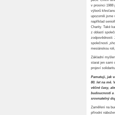
v prosinci 1988 
výborů křesťan
upozornili jsme 
například senio
Charity. Také k
z oblastí společ
zodpovědnosti. 
společnosti „sh
mesiánskou roli
Základní myšlen
starat jen sami 
projeví solidari
Pamatuji, jak 
80. let na mě.
věčné časy, al
budoucností a 
srovnatelný d
Zaměření na bud
přírodní nábožen