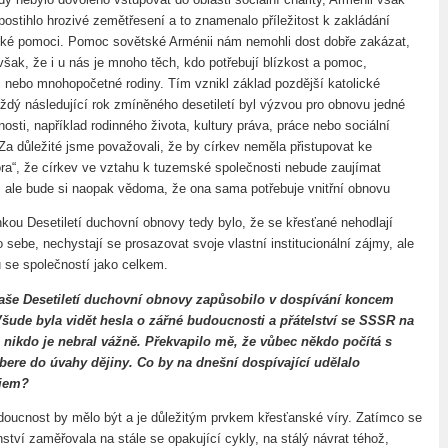
postihlo hrozivé zemětřesení a to znamenalo příležitost k zakládání
ské pomoci. Pomoc sovětské Arménii nám nemohli dost dobře zakázat,
však, že i u nás je mnoho těch, kdo potřebují blízkost a pomoc,
ři nebo mnohopočetné rodiny. Tím vznikl základ pozdější katolické
aždý následující rok zmíněného desetiletí byl výzvou pro obnovu jedné
nosti, například rodinného života, kultury práva, práce nebo sociální
Za důležité jsme považovali, že by církev neměla přistupovat ke
ora“, že církev ve vztahu k tuzemské společnosti nebude zaujímat
, ale bude si naopak vědoma, že ona sama potřebuje vnitřní obnovu
kou Desetiletí duchovní obnovy tedy bylo, že se křesťané nehodlají
o sebe, nechystají se prosazovat svoje vlastní institucionální zájmy, ale
tu se společností jako celkem.
vaše Desetiletí duchovní obnovy zapůsobilo v dospívání koncem
 Všude byla vidět hesla o zářné budoucnosti a přátelství se SSSR na
e nikdo je nebral vážně. Překvapilo mě, že vůbec někdo počítá s
bere do úvahy dějiny. Co by na dnešní dospívající udělalo
ojem?
oucnost by mělo být a je důležitým prvkem křesťanské víry. Zatímco se
ství zaměřovala na stále se opakující cykly, na stálý návrat téhož,