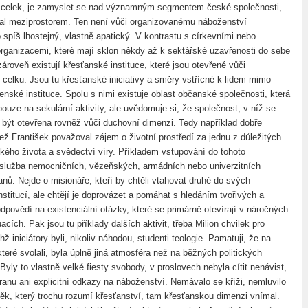
o celek, je zamyslet se nad významným segmentem české společnosti,
al meziprostorem. Ten není vůči organizovanému náboženství
 spíš lhostejný, vlastně apatický. V kontrastu s církevními nebo
ganizacemi, které mají sklon někdy až k sektářské uzavřenosti do sebe
roveň existují křesťanské instituce, které jsou otevřené vůči
o celku. Jsou tu křesťanské iniciativy a směry vstřícné k lidem mimo
nské instituce. Spolu s nimi existuje oblast občanské společnosti, která
ouze na sekulární aktivity, ale uvědomuje si, že společnost, v níž se
í být otevřena rovněž vůči duchovní dimenzi. Tedy například dobře
ež František považoval zájem o životní prostředí za jednu z důležitých
ského života a svědectví víry. Příkladem vstupování do tohoto
 služba nemocničních, vězeňských, armádních nebo univerzitních
nů. Nejde o misionáře, kteří by chtěli vtahovat druhé do svých
stitucí, ale chtějí je doprovázet a pomáhat s hledáním tvořivých a
povědí na existenciální otázky, které se primárně otevírají v náročných
uacích. Pak jsou tu příklady dalších aktivit, třeba Milion chvilek pro
chž iniciátory byli, nikoliv náhodou, studenti teologie. Pamatuji, že na
teré svolali, byla úplně jiná atmosféra než na běžných politických
yly to vlastně velké fiesty svobody, v proslovech nebyla cítit nenávist,
ranu ani explicitní odkazy na náboženství. Nemávalo se kříži, nemluvilo
věk, který trochu rozumí křesťanství, tam křesťanskou dimenzi vnímal.