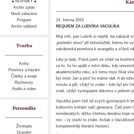
● NOVINKY ●
Káz
Archiv zpráv
Nově zařazeno
Program
14. června 2015
Archiv událostí
REQUIEM ZA LUDVÍKA VACULÍKA
Moji milí, pan Ludvík si nepřál, ba zakázal sm
„poslední slovo“ při bohoslužbě, kterou ho 
Tvorba
salvátorská promluva k evangeliu a zčásti ně
Léto je tady. Právě jsem se zlobil na kostnick
Knihy
za to, že ho upálil v roční dobu, kdy univerz
Proslovy a kázání
akademického roku, a k tomu musí říkat v
Články a eseje
byl mistr Jan a proč ho máme rádi. A do toh
Rozhovory
minutu a půl, vždyť to znáte – kdo byl pro V
Audio a video
znali, vždyť vystupujete dokonce v jednom j
Vaculíka jsem četl od svých gymnazijních let
kultovním knihám naší generace. Četl jsem 
Personália
osmdesátých, těžko čitelnou desátou kopii n
noc – vy starší to znáte. Avšak o Vaculíkově
kompetentněji literární historici.
Životopis
Ocenění