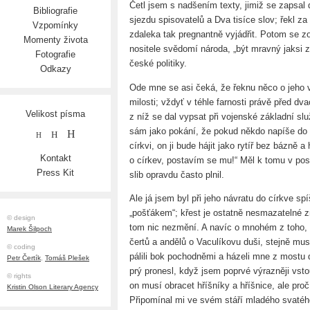
Četl jsem s nadšením texty, jimiž se zapsal 
Bibliografie
sjezdu spisovatelů a Dva tisíce slov; řekl za 
Vzpomínky
zdaleka tak pregnantně vyjádřit. Potom se zo
Momenty života
nositele svědomí národa, „být mravný jaksi za
Fotografie
české politiky.
Odkazy
Ode mne se asi čeká, že řeknu něco o jeho vz
milosti; vždyť v téhle farnosti právě před dva
Velikost písma
z níž se dal vypsat při vojenské základní sl
sám jako pokání, že pokud někdo napíše do 
H
H
H
církvi, on ji bude hájit jako rytíř bez bázně 
Kontakt
o církev, postavím se mu!“ Měl k tomu v posl
Press Kit
slib opravdu často plnil.
Ale já jsem byl při jeho návratu do církve 
„pošťákem“; křest je ostatně nesmazatelné z
© design
tom nic nezmění. A navíc o mnohém z toho,
Marek Šilpoch
čertů a andělů o Vaculíkovu duši, stejně m
© coding
pálili bok pochodněmi a házeli mne z mostu 
Petr Čertík
,
Tomáš Plešek
prý pronesl, když jsem poprvé výrazněji vsto
© rights
on musí obracet hříšníky a hříšnice, ale pro
Kristin Olson Literary Agency
Připomínal mi ve svém stáří mladého svatého