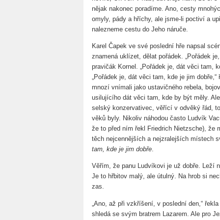
nějak nakonec poradíme. Ano, cesty mnohých
omyly, pády a hříchy, ale jsme-li poctiví a u
nalezneme cestu do Jeho náruče.
Karel Čapek ve své poslední hře napsal scénu
znamená uklízet, dělat pořádek. „Pořádek je, 
pravičák Kornel. „Pořádek je, dát věci tam, k
„Pořádek je, dát věci tam, kde je jim dobře,
mnozí vnímali jako ustavičného rebela, bojo
usilujícího dát věci tam, kde by být měly. Ale
selský konzervativec, věřící v odvěký řád, t
věků byly. Nikoliv náhodou často Ludvík Vaculí
že to před ním řekl Friedrich Nietzsche), že
těch nejcennějších a nejzralejších místech 
tam, kde je jim dobře
.
Věřím, že panu Ludvíkovi je už dobře. Leží 
Je to hřbitov malý, ale útulný. Na hrob si ne
zas.
„Ano, až při vzkříšení, v poslední den,“ řekl
shledá se svým bratrem Lazarem. Ale pro Jež