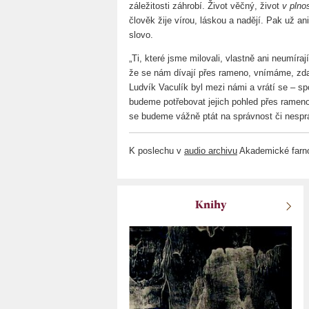
záležitosti záhrobí. Život věčný, život
v plnos
člověk žije vírou, láskou a nadějí. Pak už a
slovo.
„Ti, které jsme milovali, vlastně ani neumíra
že se nám dívají přes rameno, vnímáme, zda 
Ludvík Vaculík byl mezi námi a vrátí se – sp
budeme potřebovat jejich pohled přes rameno,
se budeme vážně ptát na správnost či nespr
K poslechu v
audio archivu
Akademické farno
Knihy