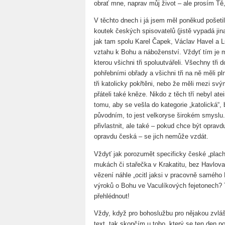
obrať mne, naprav můj život – ale prosím Tě,
V těchto dnech i já jsem měl poněkud pošetilé 
koutek českých spisovatelů (jistě vypadá ji
jak tam spolu Karel Čapek, Václav Havel a 
vztahu k Bohu a náboženství. Vždyť tím je mn
kterou všichni tři spoluutvářeli. Všechny tři 
pohřebními obřady a všichni tři na ně měli pln
tři katolicky pokřtěni, nebo že měli mezi svým
přáteli také kněze. Nikdo z těch tří nebyl atei
tomu, aby se vešla do kategorie „katolická“, b
původním, to jest velkoryse širokém smyslu.
přivlastnit, ale také – pokud chce být opravd
opravdu česká – se jich nemůže vzdát.
Vždyť jak porozumět specificky české „plac
mukách či stařečka v Krakatitu, bez Havlova
vězení náhle „ocitl jaksi v pracovně saméh
výroků o Bohu ve Vaculíkových fejetonech? 
přehlédnout!
Vždy, když pro bohoslužbu pro nějakou zvlášt
text, tak skončím u toho, který se ten den po