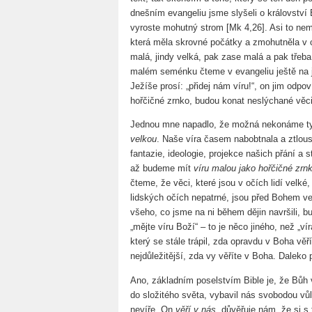
dnešním evangeliu jsme slyšeli o královstv
vyroste mohutný strom [Mk 4,26]. Asi to ne
která měla skrovné počátky a zmohutněla v ce
malá, jindy velká, pak zase malá a pak třeba
malém seménku čteme v evangeliu ještě na j
Ježíše prosí: „přidej nám víru!“, on jim odpo
hořčičné zrnko, budou konat neslýchané věci
Jednou mne napadlo, že možná nekonáme ty
velkou
. Naše víra časem nabobtnala a ztloust
fantazie, ideologie, projekce našich přání a
až budeme mít
víru malou jako hořčičné zrn
čteme, že věci, které jsou v očích lidí velké
lidských očích nepatrné, jsou před Bohem ve
všeho, co jsme na ni během dějin navršili, b
„mějte víru Boží“ – to je něco jiného, než „
který se stále trápil, zda opravdu v Boha věří
nejdůležitější, zda vy věříte v Boha. Daleko 
Ano, základním poselstvím Bible je, že Bůh 
do složitého světa, vybavil nás svobodou v
nevíře, On
věří v nás
, důvěřuje nám, že si s