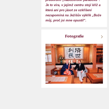
Je to víra, v jejímž centru stojí kříž a
která ani pro jásot ze vzkříšení
nezapomíná na Ježíšův výkřik „Bože
můj, proč jsi mne opustil“.
Fotografie