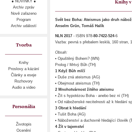
● NOVINKY ●
Knihy v
Archiv zpráv
Nově zařazeno
Program
Svět bez Boha: Ateismus jako druh nábož
Archiv událostí
Anselm Grün, Tomáš Halík
NLN 2017
- ISBN 978-
80-7422-524
-6
Vazba: pevná s přebalem lesklá, 160 stran,
Tvorba
Obsah:
• Opuštěný Bohem? (WN)
Knihy
Prolog / Mrtvý Bůh (TH)
Proslovy a kázání
1 Když Bůh mlčí
Články a eseje
• Duše zná ateismus (AG)
Rozhovory
• Obejmout ateismus (TH)
Audio a video
2 Mnohotvárnost žitého ateismu
• Žít s hypotézou Boha - anebo bez ní (TH)
• Od náboženské necitelnosti až k hledání spi
Personália
3 Obrat k hledání
• Tušit Boha (AG)
• Náboženství a duchovně hledající člověk (
Životopis
4 Žít v tajemství
Ocenění