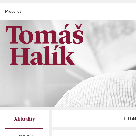
Press kit
T. Hal
Aktuality