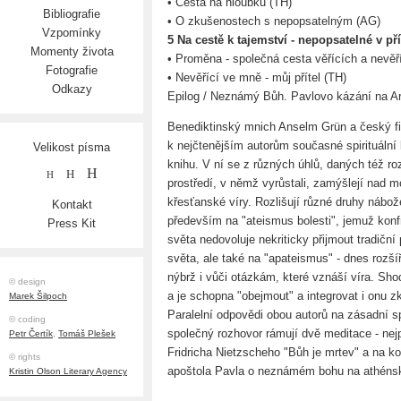
• Cesta na hloubku (TH)
Bibliografie
• O zkušenostech s nepopsatelným (AG)
Vzpomínky
5 Na cestě k tajemství - nepopsatelné v př
Momenty života
• Proměna - společná cesta věřících a nevěř
Fotografie
• Nevěřící ve mně - můj přítel (TH)
Odkazy
Epilog / Neznámý Bůh. Pavlovo kázání na A
Benediktinský mnich Anselm Grün a český fil
k nejčtenějším autorům současné spirituální 
Velikost písma
knihu. V ní se z různých úhlů, daných též r
H
H
H
prostředí, v němž vyrůstali, zamýšlejí nad
křesťanské víry. Rozlišují různé druhy nábož
Kontakt
především na "ateismus bolesti", jemuž konfr
Press Kit
světa nedovoluje nekriticky přijmout tradičn
světa, ale také na "apateismus" - dnes rozší
nýbrž i vůči otázkám, které vznáší víra. Shod
© design
a je schopna "obejmout" a integrovat i onu zk
Marek Šilpoch
Paralelní odpovědi obou autorů na zásadní sp
© coding
společný rozhovor rámují dvě meditace - n
Petr Čertík
,
Tomáš Plešek
Fridricha Nietzscheho "Bůh je mrtev" a na 
© rights
apoštola Pavla o neznámém bohu na athéns
Kristin Olson Literary Agency