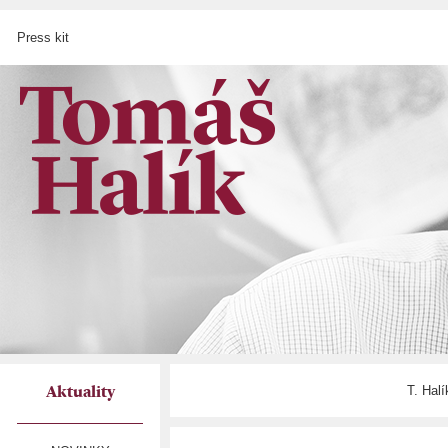
Press kit
T. Hal
Aktuality