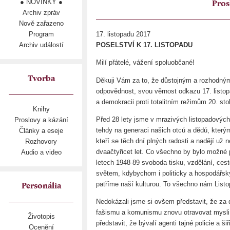
● NOVINKY ●
Pros
Archiv zpráv
Nově zařazeno
Program
17. listopadu 2017
Archiv událostí
POSELSTVÍ K 17. LISTOPADU
Milí přátelé, vážení spoluobčané!
Tvorba
Děkuji Vám za to, že důstojným a rozhodný
odpovědnost, svou věrnost odkazu 17. listop
a demokracii proti totalitním režimům 20. stol
Knihy
Před 28 lety jsme v mrazivých listopadových
Proslovy a kázání
tehdy na generaci našich otců a dědů, kter
Články a eseje
kteří se těch dní plných radosti a nadějí už
Rozhovory
dvaačtyřicet let. Co všechno by bylo možné 
Audio a video
letech 1948-89 svoboda tisku, vzdělání, ce
světem, kdybychom i politicky a hospodářsk
patříme naší kulturou. To všechno nám Listopa
Personália
Nedokázali jsme si ovšem představit, že za da
fašismu a komunismu znovu otravovat mysli 
Životopis
představit, že bývalí agenti tajné policie a ši
Ocenění