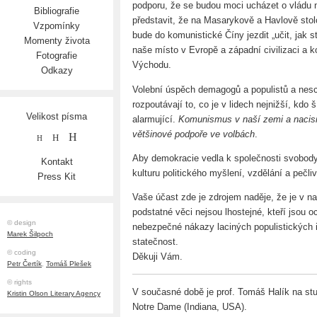
podporu, že se budou moci ucházet o vládu 
Bibliografie
představit, že na Masarykově a Havlově stol
Vzpomínky
bude do komunistické Číny jezdit „učit, jak 
Momenty života
naše místo v Evropě a západní civilizaci a
Fotografie
Východu.
Odkazy
Volební úspěch demagogů a populistů a nesc
rozpoutávají to, co je v lidech nejnižší, kdo š
Velikost písma
alarmující.
Komunismus v naší zemi a nacis
většinové podpoře ve volbách
.
H
H
H
Aby demokracie vedla k společnosti svobody,
Kontakt
kulturu politického myšlení, vzdělání a pečli
Press Kit
Vaše účast zde je zdrojem naděje, že je v naš
podstatné věci nejsou lhostejné, kteří jsou 
© design
nebezpečné nákazy laciných populistických 
Marek Šilpoch
statečnost.
© coding
Děkuji Vám.
Petr Čertík
,
Tomáš Plešek
© rights
V současné době je prof. Tomáš Halík na st
Kristin Olson Literary Agency
Notre Dame (Indiana, USA).