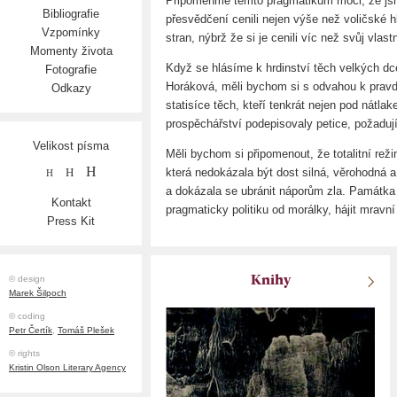
Připomeňme těmto pragmatikům moci, že jsme
Bibliografie
přesvědčení cenili nejen výše než voličské 
Vzpomínky
stran, nýbrž že si je cenili víc než svůj vlastn
Momenty života
Když se hlásíme k hrdinství těch velkých dc
Fotografie
Horáková, měli bychom si s odvahou k pravd
Odkazy
statisíce těch, kteří tenkrát nejen pod nátla
prospěchářství podepisovaly petice, požadujíc
Velikost písma
Měli bychom si připomenout, že totalitní rež
H
H
která nedokázala být dost silná, věrohodná a s
H
a dokázala se ubránit náporům zla. Památk
Kontakt
pragmaticky politiku od morálky, hájit mravn
Press Kit
Knihy
© design
Marek Šilpoch
© coding
Petr Čertík
,
Tomáš Plešek
© rights
Kristin Olson Literary Agency