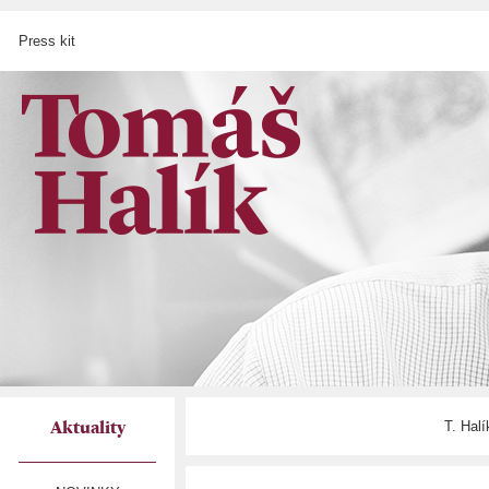
Press kit
T. Hal
Aktuality