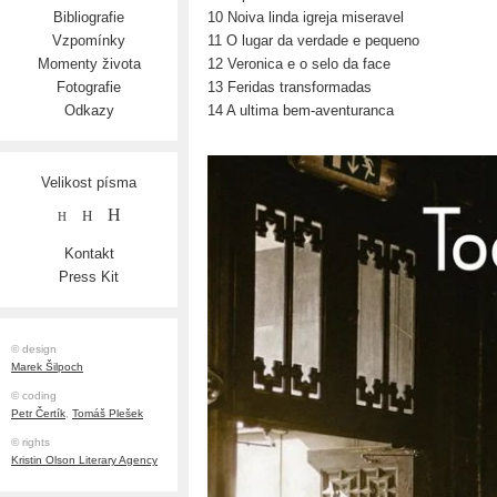
10 Noiva linda igreja miseravel
Bibliografie
11 O lugar da verdade e pequeno
Vzpomínky
12 Veronica e o selo da face
Momenty života
13 Feridas transformadas
Fotografie
14 A ultima bem-aventuranca
Odkazy
Velikost písma
H
H
H
Kontakt
Press Kit
© design
Marek Šilpoch
© coding
Petr Čertík
,
Tomáš Plešek
© rights
Kristin Olson Literary Agency