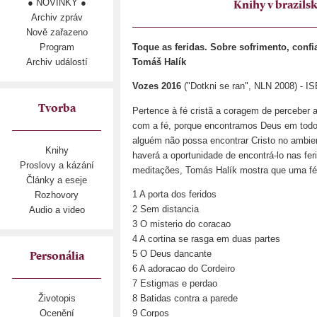
● NOVINKY ●
Knihy v brazils
Archiv zpráv
Nově zařazeno
Program
Toque as feridas. Sobre sofrimento, confi
Archiv událostí
Tomáš Halík
Vozes 2016
("Dotkni se ran", NLN 2008) - I
Tvorba
Pertence à fé cristã a coragem de perceber 
com a fé, porque encontramos Deus em tod
alguém não possa encontrar Cristo no ambient
Knihy
haverá a oportunidade de encontrá-lo nas f
Proslovy a kázání
meditações, Tomás Halík mostra que uma fé 
Články a eseje
1 A porta dos feridos
Rozhovory
2 Sem distancia
Audio a video
3 O misterio do coracao
4 A cortina se rasga em duas partes
5 O Deus dancante
Personália
6 A adoracao do Cordeiro
7 Estigmas e perdao
8 Batidas contra a parede
Životopis
9 Corpos
Ocenění