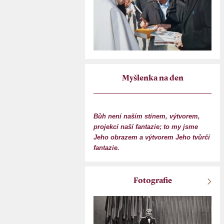
Myšlenka na den
Bůh není naším stínem, výtvorem,
projekcí naší fantazie; to my jsme
Jeho obrazem a výtvorem Jeho tvůrčí
fantazie.
Fotografie