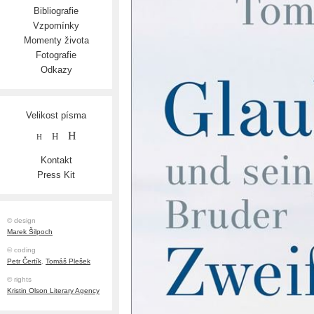
Bibliografie
Vzpomínky
Momenty života
Fotografie
Odkazy
Velikost písma
H
H
H
Kontakt
Press Kit
© design
Marek Šilpoch
© coding
Petr Čertík
,
Tomáš Plešek
© rights
Kristin Olson Literary Agency