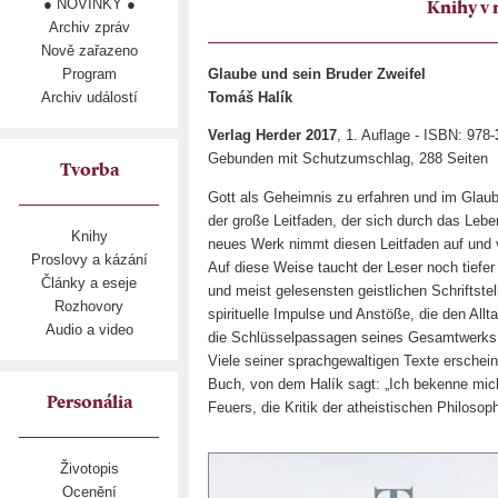
● NOVINKY ●
Knihy v
Archiv zpráv
Nově zařazeno
Program
Glaube und sein Bruder Zweifel
Archiv událostí
Tomáš Halík
Verlag Herder 2017
, 1. Auflage - ISBN: 978-
Gebunden mit Schutzumschlag, 288 Seiten
Tvorba
Gott als Geheimnis zu erfahren und im Glau
der große Leitfaden, der sich durch das Leb
Knihy
neues Werk nimmt diesen Leitfaden auf und 
Proslovy a kázání
Auf diese Weise taucht der Leser noch tiefer
Články a eseje
und meist gelesensten geistlichen Schriftstel
Rozhovory
spirituelle Impulse und Anstöße, die den Allt
Audio a video
die Schlüsselpassagen seines Gesamtwerks
Viele seiner sprachgewaltigen Texte erschein
Buch, von dem Halík sagt: „Ich bekenne mic
Personália
Feuers, die Kritik der atheistischen Philosop
Životopis
Ocenění