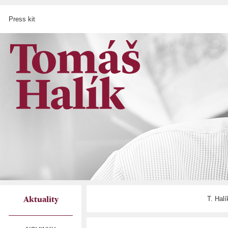
Press kit
T. Hal
Aktuality