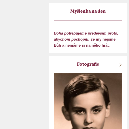
Myšlenka na den
Boha potřebujeme především proto,
abychom pochopili, že
my nejsme
Bůh a nemáme si na něho hrát.
Fotografie