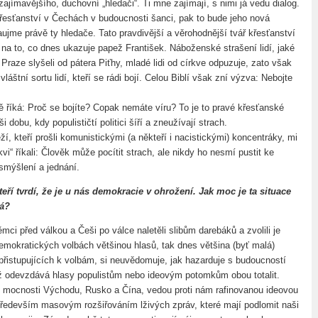
ajímavějšího, duchovní „hledači“. Ti mne zajímají, s nimi já vedu dialog.
esťanství v Čechách v budoucnosti šanci, pak to bude jeho nová
ujme právě ty hledače. Tato pravdivější a věrohodnější tvář křesťanství
na to, co dnes ukazuje papež František. Náboženské strašení lidí, jaké
raze slyšeli od pátera Piťhy, mladé lidi od církve odpuzuje, zato však
vláštní sortu lidí, kteří se rádi bojí. Celou Biblí však zní výzva: Nebojte
 říká: Proč se bojíte? Copak nemáte víru? To je to pravé křesťanské
i dobu, kdy populističtí politici šíří a zneužívají strach.
ěží, kteří prošli komunistickými (a někteří i nacistickými) koncentráky, mi
vi“ říkali: Člověk může pocítit strach, ale nikdy ho nesmí pustit ke
smýšlení a jednání.
kteří tvrdí, že je u nás demokracie v ohrožení. Jak moc je ta situace
ná?
mci před válkou a Češi po válce naletěli slibům darebáků a zvolili je
mokratických volbách většinou hlasů, tak dnes většina (byť malá)
přistupujících k volbám, si neuvědomuje, jak hazarduje s budoucností
 odevzdává hlasy populistům nebo ideovým potomkům obou totalit.
 mocnosti Východu, Rusko a Čína, vedou proti nám rafinovanou ideovou
ředevším masovým rozšiřováním lživých zpráv, které mají podlomit naši