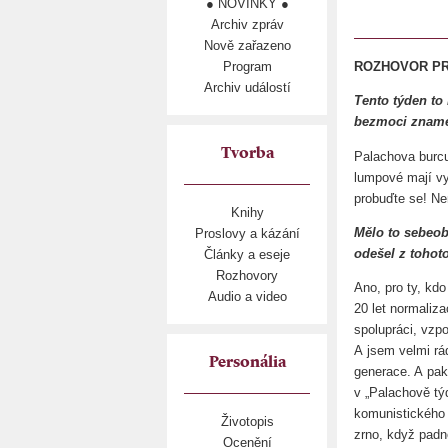
● NOVINKY ●
Archiv zpráv
Nově zařazeno
Program
ROZHOVOR PRO
Archiv událostí
Tento týden to
bezmoci znam
Tvorba
Palachova burcu
lumpové mají vyh
probuďte se! Nen
Knihy
Mělo to sebeob
Proslovy a kázání
odešel z tohot
Články a eseje
Rozhovory
Ano, pro ty, kd
Audio a video
20 let normaliza
spolupráci, vzp
A jsem velmi rá
Personália
generace. A pak,
v „Palachově tý
komunistického 
Životopis
zrno, když padn
Ocenění