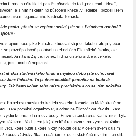
odnutí mne o několik let později přivedlo do řad „podzemní církve“,
o svěcení a s ním riskantního působení kněze „v ilegalitě“, později jsem
 pomocníkem legendárního kardinála Tomáška.
kde padlo, přesto se zeptám: setkal jste se s Palachem osobně?
Zajícem?
ve stejném roce jako Palach a studoval stejnou fakultu, ale jiný obor.
 se pravděpodobně potkával na chodbách Filozofické fakulty, ale
neznal. Ani Jana Zajíce, rovněž hrdinu čistého srdce a velkého
smu, jsem osobně nepoznal.
astnil akcí studentského hnutí a nějakou dobu jste uchovával
ku Jana Palacha. Ta je dnes součástí pomníku na budově
kulty. Jak často kolem toho místa procházíte a co se vám pokaždé
nesl Palachovu masku do kostela svatého Tomáše na Malé straně na
erou jsem pomáhal organizovat, a odtud na Filozofickou fakultu, kam
 do výklenku místo Leninovy busty. Právě ta cesta přes Karlův most byla
m zážitkem. Vedl jsem jakýsi vnitřní rozhovor s mrtvým spolužákem –
olik věcí, které budu a které nikdy nebudu dělat v celém svém dalším
d že budu vždycky říkat a psát jen to, co si skutečně myslím. Ten slib