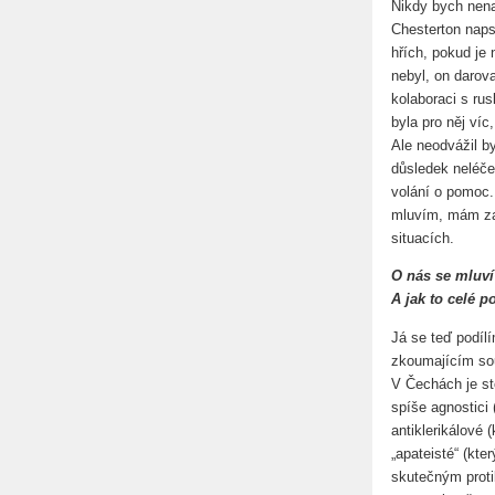
Nikdy bych nena
Chesterton naps
hřích, pokud je
nebyl, on darov
kolaboraci s ru
byla pro něj víc,
Ale neodvážil b
důsledek neléče
volání o pomoc.
mluvím, mám za s
situacích.
O nás se mluví
A jak to celé p
Já se teď podíl
zkoumajícím sou
V Čechách je sto
spíše agnostici
antiklerikálové 
„apateisté“ (kte
skutečným proti