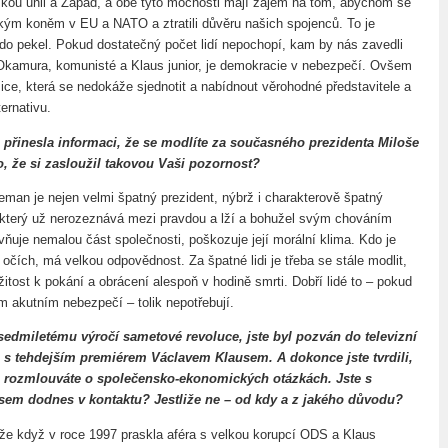
kou unii a Západ, a obě tyto mocnosti mají zájem na tom, abychom se
jským koněm v EU a NATO a ztratili důvěru našich spojenců. To je
do pekel. Pokud dostatečný počet lidí nepochopí, kam by nás zavedli
kamura, komunisté a Klaus junior, je demokracie v nebezpečí. Ovšem
ice, která se nedokáže sjednotit a nabídnout věrohodné představitele a
ernativu.
přinesla informaci, že se modlíte za současného prezidenta Miloše
, že si zasloužil takovou Vaši pozornost?
eman je nejen velmi špatný prezident, nýbrž i charakterově špatný
 který už nerozeznává mezi pravdou a lží a bohužel svým chováním
vňuje nemalou část společnosti, poškozuje její morální klima. Kdo je
očích, má velkou odpovědnost. Za špatné lidi je třeba se stále modlit,
ežitost k pokání a obrácení alespoň v hodině smrti. Dobří lidé to – pokud
m akutním nebezpečí – tolik nepotřebují.
 sedmiletému výročí sametové revoluce, jste byl pozván do televizní
 s tehdejším premiérem Václavem Klausem. A dokonce jste tvrdili,
 rozmlouváte o společensko-ekonomických otázkách. Jste s
em dodnes v kontaktu? Jestliže ne – od kdy a z jakého důvodu?
 že když v roce 1997 praskla aféra s velkou korupcí ODS a Klaus