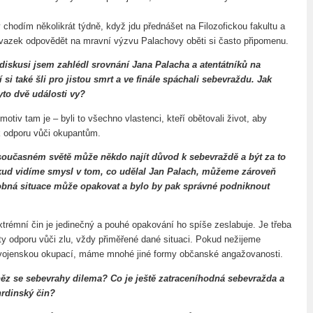
chodím několikrát týdně, když jdu přednášet na Filozofickou fakultu a
ávazek odpovědět na mravní výzvu Palachovy oběti si často připomenu.
 diskusi jsem zahlédl srovnání Jana Palacha a atentátníků na
í si také šli pro jistou smrt a ve finále spáchali sebevraždu. Jak
yto dvě události vy?
motiv tam je – byli to všechno vlastenci, kteří obětovali život, aby
 k odporu vůči okupantům.
v současném světě může někdo najít důvod k sebevraždě a být za to
ud vidíme smysl v tom, co udělal Jan Palach, můžeme zároveň
dobná situace může opakovat a bylo by pak správné podniknout
trémní čin je jedinečný a pouhé opakování ho spíše zeslabuje. Je třeba
ty odporu vůči zlu, vždy přiměřené dané situaci. Pokud nežijeme
 vojenskou okupací, máme mnohé jiné formy občanské angažovanosti.
ěz se sebevrahy dilema? Co je ještě zatraceníhodná sebevražda a
hrdinský čin?