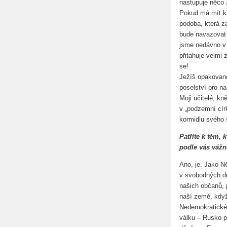
nastupuje něco z
Pokud má mít kř
podoba, která za
bude navazovat 
jsme nedávno v P
přitahuje velmi z
se!
Ježíš opakovaně
poselství pro naš
Moji učitelé, kn
v „podzemní círk
kormidlu svého 
Patříte k těm, 
podle vás váž
Ano, je. Jako Ně
v svobodných de
našich občanů, 
naší země, když
Nedemokratické
válku – Rusko p