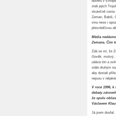
důvěru v Evrops
stali jejich Tro
skutečně cesta 
Zeman, Babiš, O
vinu nese i opoz
přesvědčivou alt
Média nedávno 
Zemana. Čím to
Zdá se mi, že Z
člověk, mstivý,
udává tón a ovli
stále druhým na 
aby dostali příl
nejsou v nějaké
V roce 1996, k
debaty zároveň
že spolu občas
Václavem Klaus
Já jsem doufal,