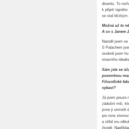
disentu. To rozh
k přijetí tajnéh
se stal blízkým
Možná už to ně
A co s Janem 
Narodil jsem se 
S Palachem jsem
osobně jsem ho 
mravního ideali
Sám jste se úč
posmrtnou mas
Filozofické fa
vybaví?
Já jsem pouze 
zádušní mši, kt
jsme ji umístili
pro mne zlomový
a slíbil mu něk
životě. Napříkla