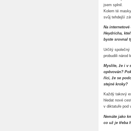
jsem splnil.
Kolem té masky 
svůj tehdejší z
Na internetové
Heydricha, kteř
byste srovnal t
Určitý společný 
probudili národ
Myslíte, že i 
opěvován? Pok
říci, že se po
stejné kroky?
Každý takový ex
hledat nové ces
v diktatuře pod
Nemáte jako kn
co už je třeba 