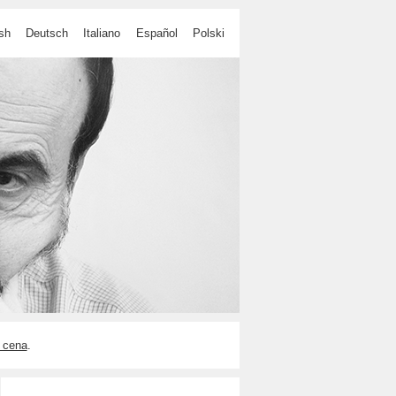
sh
Deutsch
Italiano
Español
Polski
 cena
.