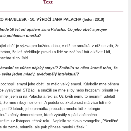
Text
 AHA/BLESK - 50. VÝROČÍ JANA PALACHA (leden 2019)
 bude 50 let od upálení Jana Palacha. Co jeho oběť a projev
ená pohledem dneška?
jící oběť je výzva pro každou dobu, v níž se smráká, v níž se zdá, že
ráno, že lež překřikuje pravdu a lidé se začínají bát a křivit: Lidi,
echte si to líbit!
ětování se vůbec nějaký smysl? Změnilo se něco kromě toho, že
o světa jeden mladý, uvědomělý intelektuál?
o pochopili smysl jeho oběti, to mělo velký smysl. Kdykoliv mne během
ce vyslýchali STBáci, a snažili se mne sliby nebo hrozbami přinutit ke
omněl jsem si na Palacha a řekl si: Už kvůli němu to nesmím udělat!
d, že mne nikdy nezlomili. A podobnou zkušenost má více lidí mé
 po 20 letech, jeho památka probudila mnoho lidí z letargie:
dnu“ začaly demonstrace, které vyústily v pád zločinného
režimu v listopadu téhož roku. Naplnilo se slovo evangelia: „Pšeničné
e do země, odumře, ale pak přinese mnohý užitek.“