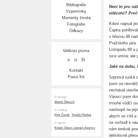
Bibliografie
Není to pro náš
Vzpomínky
vítězství? Proč
Momenty života
Kdosi napsal je
Fotografie
Čapka pohřbíval
Odkazy
v březnu 48 nad
Pražského jara.
Listopadu 89 a p
Velikost písma
sice umírá, ale
H
H
H
Jaké na dobu, 
Kontakt
Press Kit
Srpnová ruská o
jsem se nevrátil
nechával otevře
Vánoci jsem dost
© design
Marek Šilpoch
mnohé vůdčí oso
nastoupil na jej
© coding
Petr Čertík
,
Tomáš Plešek
abych se cítil 
se rozhodl k ná
© rights
Kristin Olson Literary Agency
nám tenkrát pro
definitivně pře