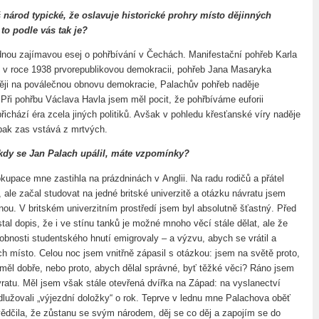
 národ typické, že oslavuje historické prohry místo dějinných
 to podle vás tak je?
dnou zajímavou esej o pohřbívání v Čechách. Manifestační pohřeb Karla
 v roce 1938 prvorepublikovou demokracii, pohřeb Jana Masaryka
ěji na poválečnou obnovu demokracie, Palachův pohřeb naděje
 Při pohřbu Václava Havla jsem měl pocit, že pohřbíváme euforii
řichází éra zcela jiných politiků. Avšak v pohledu křesťanské víry naděje
 pak zas vstává z mrtvých.
kdy se Jan Palach upálil, máte vzpomínky?
kupace mne zastihla na prázdninách v Anglii. Na radu rodičů a přátel
, ale začal studovat na jedné britské univerzitě a otázku návratu jsem
nou. V britském univerzitním prostředí jsem byl absolutně šťastný. Před
al dopis, že i ve stínu tanků je možné mnoho věcí stále dělat, ale že
bnosti studentského hnutí emigrovaly – a výzvu, abych se vrátil a
ich místo. Celou noc jsem vnitřně zápasil s otázkou: jsem na světě proto,
a měl dobře, nebo proto, abych dělal správné, byť těžké věci? Ráno jsem
vratu. Měl jsem však stále otevřená dvířka na Západ: na vyslanectví
dlužovali „výjezdní doložky“ o rok. Teprve v lednu mne Palachova oběť
svědčila, že zůstanu se svým národem, děj se co děj a zapojím se do