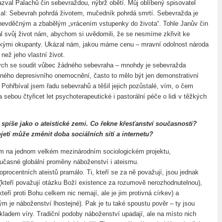
zval Palachů čin sebevraždou, nýbrž obětí. Můj oblíbený spisovatel
al: Sebevrah pohrdá životem, mučedník pohrdá smrtí. Sebevražda je
 nevděčným a zbabělým „vrácením vstupenky do života“. Tohle Janův čin
al svůj život nám, abychom si uvědomili, že se nesmíme zkřivit ke
skými okupanty. Ukázal nám, jakou máme cenu – mravní odolnost národa
 než jeho vlastní život.
ych se soudit vůbec žádného sebevraha – mnohdy je sebevražda
ného depresivního onemocnění, často to mělo být jen demonstrativní
 Pohřbíval jsem řadu sebevrahů a těšil jejich pozůstalé, vím, o čem
ebou čtyřicet let psychoterapeutické i pastorální péče o lidi v těžkých
 spíše jako o ateistické zemi. Co řekne křesťanství současnosti?
ojetí může změnit doba sociálních sítí a internetu?
ím na jednom velkém mezinárodním sociologickém projektu,
časné globální proměny náboženství i ateismu.
procentních ateistů pramálo. Ti, kteří se za ně považují, jsou jednak
 (kteří považují otázku Boží existence za rozumově nerozhodnutelnou),
(kteří proti Bohu celkem nic nemají, ale je jim protivná církev) a
rým je náboženství lhostejné). Pak je tu také spoustu pověr – ty jsou
kladem víry. Tradiční podoby náboženství upadají, ale na místo nich