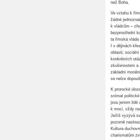
než Boha.
Ve vztahu k řím
žádné jednoznač
k vládcům – zřej
bezprostřední k
ta římská vláda 
I v dějinách kře
oblasti; sociál
konkrétních otá
zkušenostem a a
základní morální
se nelze dopou
K prorocké úloz
snímat politick
jsou jenom lidé 
k moci, vždy na 
Ježíš vyzývá s
pozorně naslouc
Kultura duchovn
charismatům zvlá