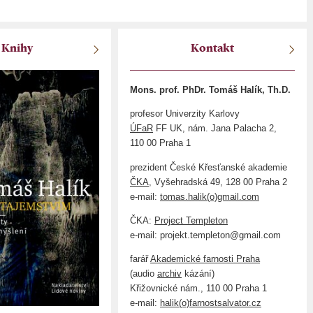
Knihy
Kontakt
Mons. prof. PhDr. Tomáš Halík, Th.D.
profesor Univerzity Karlovy
ÚFaR
FF UK, nám. Jana Palacha 2,
110 00 Praha 1
prezident České Křesťanské akademie
ČKA
, Vyšehradská 49, 128 00 Praha 2
e-mail:
tomas.halik(o)gmail.com
ČKA:
Project Templeton
e-mail: projekt.templeton@gmail.com
farář
Akademické farnosti Praha
(audio
archiv
kázání)
Křižovnické nám., 110 00 Praha 1
e-mail:
halik(o)farnostsalvator.cz