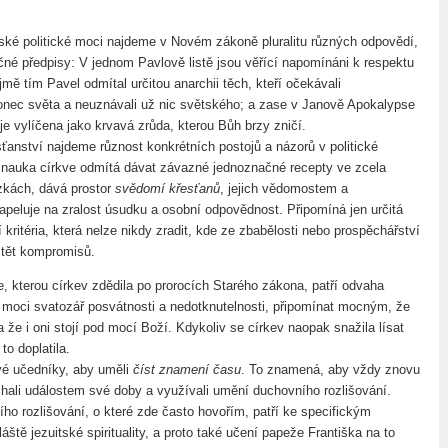
ské politické moci najdeme v Novém zákoně pluralitu různých odpovědí,
né předpisy: V jednom Pavlově listě jsou věřící napomínáni k respektu
mě tím Pavel odmítal určitou anarchii těch, kteří očekávali
onec světa a neuznávali už nic světského; a zase v Janově Apokalypse
je vylíčena jako krvavá zrůda, kterou Bůh brzy zničí.
sťanství najdeme různost konkrétních postojů a názorů v politické
ní nauka církve odmítá dávat závazné jednoznačné recepty ve zcela
zkách, dává prostor
svědomí křesťanů
, jejich vědomostem a
peluje na zralost úsudku a osobní odpovědnost. Připomíná jen určitá
 kritéria, která nelze nikdy zradit, kde ze zbabělosti nebo prospěchářství
štět kompromisů.
e, kterou církev zdědila po prorocích Starého zákona, patří odvaha
é moci svatozář posvátnosti a nedotknutelnosti, připomínat mocným, že
a že i oni stojí pod mocí Boží. Kdykoliv se církev naopak snažila lísat
to doplatila.
vé učedníky, aby uměli
číst znamení času
. To znamená, aby vždy znovu
hali událostem své doby a využívali umění duchovního rozlišování.
ího rozlišování, o které zde často hovořím, patří ke specifickým
ště jezuitské spirituality, a proto také učení papeže Františka na to