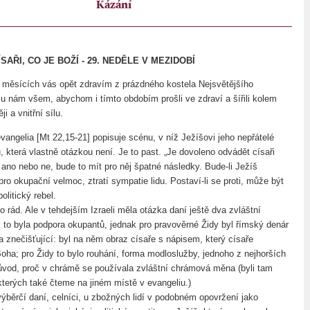
Kázání
AŘI, CO JE BOŽÍ - 29. NEDĚLE V MEZIDOBÍ
ár měsících vás opět zdravím z prázdného kostela Nejsvětějšího
eju nám všem, abychom i tímto obdobím prošli ve zdraví a šířili kolem
i a vnitřní sílu.
vangelia [Mt 22,15-21] popisuje scénu, v níž Ježíšovi jeho nepřátelé
, která vlastně otázkou není. Je to past. „Je dovoleno odvádět císaři
 ano nebo ne, bude to mít pro něj špatné následky. Bude-li Ježíš
ro okupační velmoc, ztratí sympatie lidu. Postaví-li se proti, může být
olitický rebel.
 rád. Ale v tehdejším Izraeli měla otázka daní ještě dva zvláštní
 to byla podpora okupantů, jednak pro pravověrné Židy byl římský denár
 a znečišťující: byl na něm obraz císaře s nápisem, který císaře
Boha; pro Židy to bylo rouhání, forma modloslužby, jednoho z nejhorších
důvod, proč v chrámě se používala zvláštní chrámová měna (byli tam
kterých také čteme na jiném místě v evangeliu.)
výběrčí daní, celníci, u zbožných lidí v podobném opovržení jako