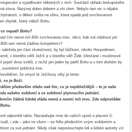
stupování a vyjadřování některých z nich. Součástí obřadu biskupského
sná slova:
Nazývej dobro dobrem a zlo zlem
. Nebylo tam nic o nějaké
hytralosti, o dělení světa na sféru, která spadá pod svrchovanost
en zbytek, který náleží Bohu.
 co nepatří Bohu?
 nad čím nemá mít Bůh svrchovanou moc, něco, kde má vládnout jen
 a Bůh tam nemá žádnou kompetenci?
 náležela jen část skutečnosti, by byl bůžkem, nikoliv Hospodinem,
mě, v kterého věřil Ježíš a v kterého věří Židé, křesťané i muslimové.
jil pojetí dvou světů, z nichž jen jeden by patřil Bohu a v tom druhém by
, suverénní politická moc.
esvědčen, že smysl té Ježíšovy věty je tento:
i, co je Boží.
ářům především vládu nad tím, co je nejdůležitější – to je vaše
oda vašeho svědomí a ze svědomí plynoucího jednání.
domím žádná lidská vláda nemá a nesmí mít moc. Zde odpovídáte
 Bohu.
ě odpovědi takto: Nezatahujte mne do vašich sporů o placení či
císaři, i zde – jako ve všem – se řiďte především svým svědomím a
nost za své jednání. Nikdy však neposlouchejte lidi a lidské autority víc