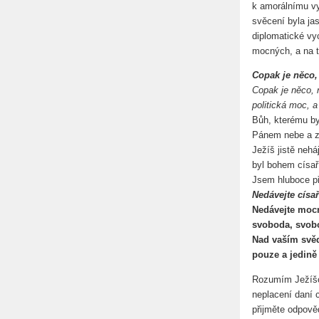
k amorálnímu vy
svěcení byla ja
diplomatické vyc
mocných, a na t
Copak je něco,
Copak je něco,
politická moc,
Bůh, kterému by
Pánem nebe a ze
Ježíš jistě nehá
byl bohem císař
Jsem hluboce př
Nedávejte císař
Nedávejte mocn
svoboda, svob
Nad vaším svě
pouze a jedině
Rozumím Ježíšov
neplacení daní 
přijměte odpověd