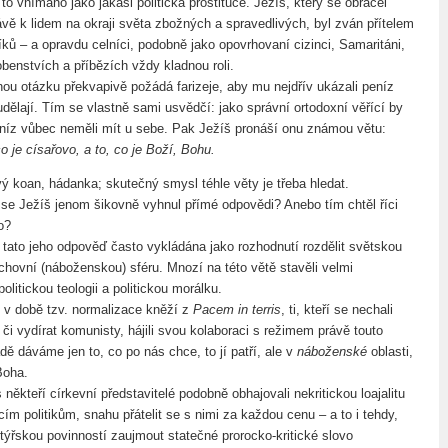
to vnímáno jako jakási politická prostituce. Ježíš, který se obracel
ávě k lidem na okraji světa zbožných a spravedlivých, byl zván přítelem
ků – a opravdu celníci, podobně jako opovrhovaní cizinci, Samaritáni,
obenstvích a příbězích vždy kladnou roli.
ou otázku překvapivě požádá farizeje, aby mu nejdřív ukázali peníz
udělají. Tím se vlastně sami usvědčí: jako správní ortodoxní věřící by
eníz vůbec neměli mít u sebe. Pak Ježíš pronáší onu známou větu:
co je císařovo, a to, co je Boží, Bohu.
vý koan, hádanka; skutečný smysl téhle věty je třeba hledat.
se Ježíš jenom šikovně vyhnul přímé odpovědi? Anebo tím chtěl říci
o?
a tato jeho odpověď často vykládána jako rozhodnutí rozdělit světskou
uchovní (náboženskou) sféru. Mnozí na této větě stavěli velmi
olitickou teologii a politickou morálku.
k v době tzv. normalizace kněží z
Pacem in terris
, ti, kteří se nechali
t či vydírat komunisty, hájili svou kolaboraci s režimem právě touto
dě dáváme jen to, co po nás chce, to jí patří, ale v
náboženské
oblasti,
Boha.
někteří církevní představitelé podobně obhajovali nekritickou loajalitu
ím politikům, snahu přátelit se s nimi za každou cenu – a to i tehdy,
stýřskou povinností zaujmout statečné prorocko-kritické slovo