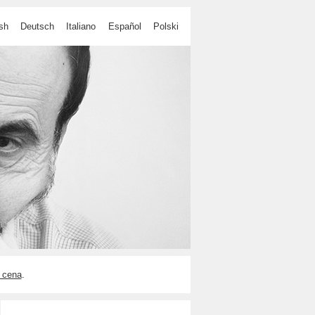
sh
Deutsch
Italiano
Español
Polski
 cena
.