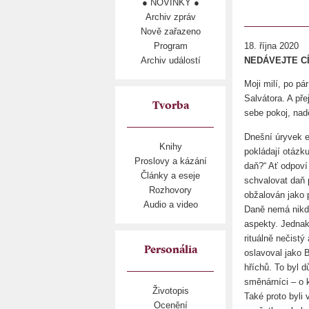
● NOVINKY ●
Archiv zpráv
Nově zařazeno
Program
18. října 2020
Archiv událostí
NEDÁVEJTE CÍS
Moji milí, po p
Salvátora. A př
Tvorba
sebe pokoj, naděj
Dnešní úryvek e
Knihy
pokládají otázku
Proslovy a kázání
daň?“ Ať odpoví
Články a eseje
schvalovat daň p
Rozhovory
obžalován jako p
Audio a video
Daně nemá nikdo
aspekty. Jednak
rituálně nečistý
Personália
oslavoval jako 
hříchů. To byl 
směnárníci – o 
Životopis
Také proto byli 
Ocenění