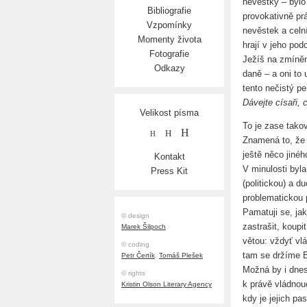
nevěstky – bylo 
Bibliografie
provokativně pr
Vzpomínky
nevěstek a celní
Momenty života
hrají v jeho pod
Fotografie
Ježíš na zmíněn
Odkazy
daně – a oni to 
tento nečistý p
Dávejte císaři, 
Velikost písma
To je zase tako
H
H
H
Znamená to, že 
ještě něco jinéh
Kontakt
V minulosti byl
Press Kit
(politickou) a d
problematickou p
Pamatuji se, ja
© design
zastrašit, koupi
Marek Šilpoch
větou: vždyť vlá
© coding
tam se držíme 
Petr Čertík
,
Tomáš Plešek
Možná by i dnes 
© rights
k právě vládnouc
Kristin Olson Literary Agency
kdy je jejich pa