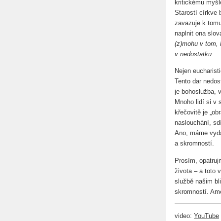
kritickému myšl
Starostí církve
zavazuje k tomu,
naplnit ona slov
(z)mohu v tom, 
v nedostatku
.
Nejen eucharisti
Tento dar nedos
je bohoslužba, 
Mnoho lidí si v 
křečovitě je „ob
naslouchání, sdí
Ano, máme vydáv
a skromností.
Prosím, opatruj
života – a toto
službě našim bli
skromností. Am
video:
YouTube