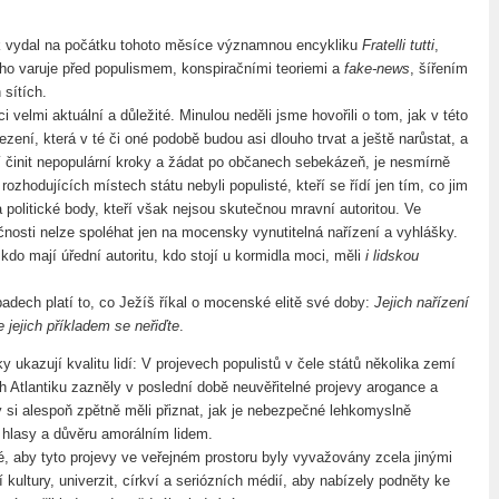
k vydal na počátku tohoto měsíce významnou encykliku
Fratelli tutti
,
ého varuje před populismem, konspiračními teoriemi a
fake-news
, šířením
 sítích.
i velmi aktuální a důležité. Minulou neděli jsme hovořili o tom, jak v této
ení, která v té či oné podobě budou asi dlouho trvat a ještě narůstat, a
sí činit nepopulární kroky a žádat po občanech sebekázeň, je nesmírně
 rozhodujících místech státu nebyli populisté, kteří se řídí jen tím, co jim
a politické body, kteří však nejsou skutečnou mravní autoritou. Ve
nosti nelze spoléhat jen na mocensky vynutitelná nařízení a vyhlášky.
, kdo mají úřední autoritu, kdo stojí u kormidla moci, měli
i lidskou
padech platí to, co Ježíš říkal o mocenské elitě své doby:
Jejich nařízení
e jejich příkladem se neřiďte
.
 ukazují kvalitu lidí: V projevech populistů v čele států několika zemí
h Atlantiku zazněly v poslední době neuvěřitelné projevy arogance a
y si alespoň zpětně měli přiznat, jak je nebezpečné lehkomyslně
hlasy a důvěru amorálním lidem.
té, aby tyto projevy ve veřejném prostoru byly vyvažovány zcela jinými
í kultury, univerzit, církví a seriózních médií, aby nabízely podněty ke