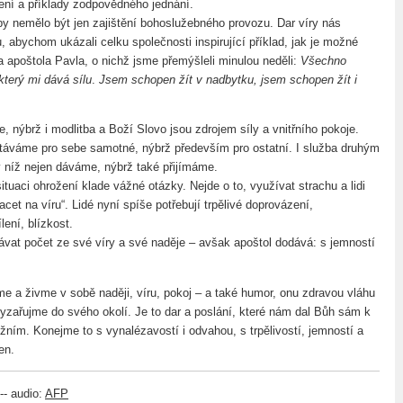
ení a příklady zodpovědného jednání.
 by nemělo být jen zajištění bohoslužebného provozu. Dar víry nás
 abychom ukázali celku společnosti inspirující příklad, jak je možné
a apoštola Pavla, o nichž jsme přemýšleli minulou neděli:
Všechno
který mi dává sílu
.
Jsem schopen žít v nadbytku, jsem schopen žít i
e, nýbrž i modlitba a Boží Slovo jsou zdrojem síly a vnitřního pokoje.
táváme pro sebe samotné, nýbrž především pro ostatní. I služba druhým
v níž nejen dáváme, nýbrž také přijímáme.
situaci ohrožení klade vážné otázky. Nejde o to, využívat strachu a lidi
racet na víru“. Lidé nyní spíše potřebují trpělivé doprovázení,
lení, blízkost.
at počet ze své víry a své naděje – avšak apoštol dodává: s jemností
me a živme v sobě naději, víru, pokoj – a také humor, onu zdravou vláhu
 vyzařujme do svého okolí. Je to dar a poslání, které nám dal Bůh sám k
žním. Konejme to s vynalézavostí i odvahou, s trpělivostí, jemností a
en.
-- audio:
AFP