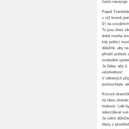
často navazuje.
Papež Františe
v níž kromě jin
lží na sociálních
To jsou dnes věc
době mnoha omez
kdy politici mu
důležité, aby na
přináší potlesk 
svobodné společ
Je třeba, aby ti
věrohodnost
.
V některých pří
poslouchejte, al
Krizové okamžiky
na obou stranác
hrubosti. Lidé b
odevzdávat své 
Je velmi důleži
hlasy z prostřed