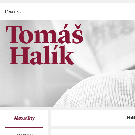
Press kit
T. Hal
Aktuality