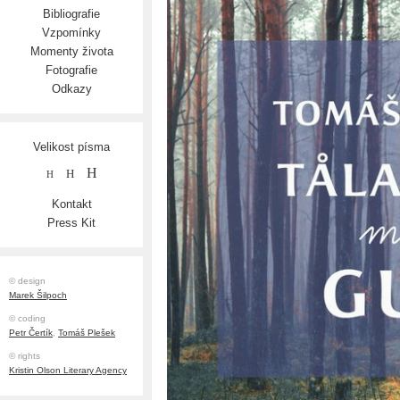
Bibliografie
Vzpomínky
Momenty života
Fotografie
Odkazy
Velikost písma
H
H
H
Kontakt
Press Kit
© design
Marek Šilpoch
© coding
Petr Čertík
,
Tomáš Plešek
© rights
Kristin Olson Literary Agency