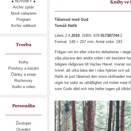
● NOVINKY ●
Knihy ve 
Archiv zpráv
Nově zařazeno
Program
Tålamod med Gud
Archiv událostí
Tomáš Halík
Libris 2.4.
2019
, ISBN: 978-
917387744
-2
Format: 149 × 207 mm, Antal sidor: 243
Tvorba
Frågan om tro eller icke-tro debatteras i dage
vilja placera den andra sidan i ett bestämt f
Knihy
tidigare rådgivare till Vaclav Havel, manar oss
Proslovy a kázání
tvivel, att orka bära det i våra hjärtan och på
Články a eseje
Halík är just tålamod den stora skillnaden me
Rozhovory
utgör tre sidor av uthållighet vid mötet med 
Audio a video
som Guds död och inte heller tagen på tillräck
Personália
Životopis
Ocenění