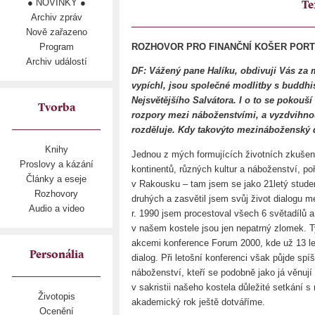
● NOVINKY ●
Te
Archiv zpráv
Nově zařazeno
Program
ROZHOVOR PRO FINANČNÍ KOŠER PORTÁL
Archiv událostí
DF: Vážený pane Halíku, obdivuji Vás za
vypíchl, jsou společné modlitby s buddhi
Nejsvětějšího Salvátora. I o to se pokouší 
Tvorba
rozpory mezi náboženstvími, a vyzdvihnout
rozděluje. Kdy takovýto mezináboženský 
Knihy
Jednou z mých formujících životních zkušeno
Proslovy a kázání
kontinentů, různých kultur a náboženství, po
Články a eseje
v Rakousku – tam jsem se jako 21letý studen
Rozhovory
druhých a zasvětil jsem svůj život dialogu m
Audio a video
r. 1990 jsem procestoval všech 6 světadílů a
v našem kostele jsou jen nepatrný zlomek. Ty
akcemi konference Forum 2000, kde už 13 
Personália
dialog. Při letošní konferenci však půjde sp
náboženství, kteří se podobně jako já věnuj
v sakristii našeho kostela důležité setkání 
Životopis
akademický rok ještě dotváříme.
Ocenění