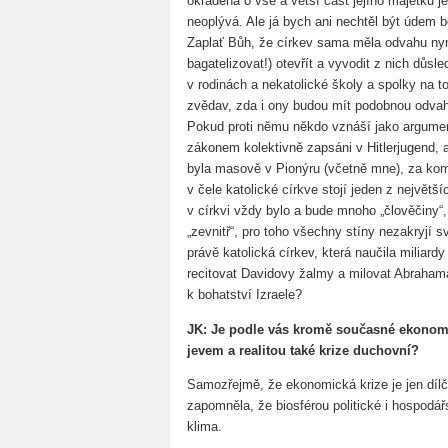
okradena o vše a větší část jejího majetku je
neoplývá. Ale já bych ani nechtěl být údem 
Zaplať Bůh, že církev sama měla odvahu nyní
bagatelizovat!) otevřít a vyvodit z nich důsl
v rodinách a nekatolické školy a spolky na t
zvědav, zda i ony budou mít podobnou odvahu
Pokud proti němu někdo vznáší jako argument t
zákonem kolektivně zapsáni v Hitlerjugend, a
byla masově v Pionýru (včetně mne), za kom
v čele katolické církve stojí jeden z největš
v církvi vždy bylo a bude mnoho „člověčiny“
„zevnitř“, pro toho všechny stíny nezakryjí s
právě katolická církev, která naučila miliardy 
recitovat Davidovy žalmy a milovat Abrahama
k bohatství Izraele?
JK: Je podle vás kromě současné ekonomi
jevem a realitou také krize duchovní?
Samozřejmě, že ekonomická krize je jen dílč
zapomněla, že biosférou politické i hospodá
klima.