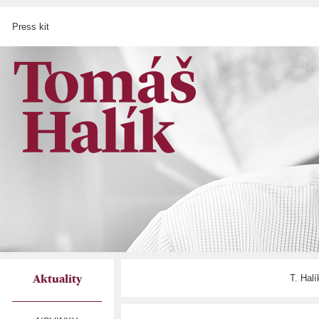
Press kit
T. Hal
Aktuality