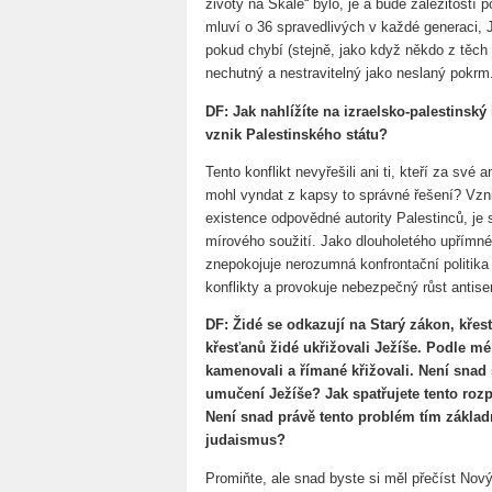
životy na Skále“ bylo, je a bude záležitostí
mluví o 36 spravedlivých v každé generaci, J
pokud chybí (stejně, jako když někdo z těch 
nechutný a nestravitelný jako neslaný pokrm
DF: Jak nahlížíte na izraelsko-palestinský 
vznik Palestinského státu?
Tento konflikt nevyřešili ani ti, kteří za sv
mohl vyndat z kapsy to správné řešení? Vzni
existence odpovědné autority Palestinců, 
mírového soužití. Jako dlouholetého upřímnéh
znepokojuje nerozumná konfrontační politika „
konflikty a provokuje nebezpečný růst antis
DF: Židé se odkazují na Starý zákon, kře
křesťanů židé ukřižovali Ježíše. Podle mé
kamenovali a římané křižovali. Není snad 
umučení Ježíše? Jak spatřujete tento roz
Není snad právě tento problém tím základ
judaismus?
Promiňte, ale snad byste si měl přečíst Nov