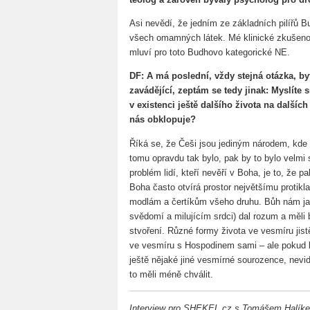
Asi nevědí, že jedním ze základních pilířů 
všech omamných látek. Mé klinické zkušenost
mluví pro toto Budhovo kategorické NE.
DF: A má poslední, vždy stejná otázka, b
zavádějící, zeptám se tedy jinak: Myslíte 
v existenci ještě dalšího života na další
nás obklopuje?
Říká se, že Češi jsou jediným národem, kde 
tomu opravdu tak bylo, pak by to bylo velmi
problém lidí, kteří nevěří v Boha, je to, že 
Boha často otvírá prostor největšímu protikl
modlám a čertíkům všeho druhu. Bůh nám jak
svědomí a milujícím srdci) dal rozum a měli
stvoření. Různé formy života ve vesmíru jist
ve vesmíru s Hospodinem sami – ale pokud b
ještě nějaké jiné vesmírné sourozence, nev
to měli méně chválit.
Interview pro
SHEKEL.cz
s Tomášem Halíkem