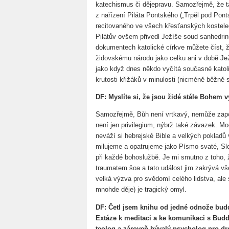
katechismus či dějepravu. Samozřejmě, že ta
z nařízení Piláta Pontského („Trpěl pod Pont
recitovaného ve všech křesťanských kostelech
Pilátův ovšem přivedl Ježíše soud sanhedrinu
dokumentech katolické církve můžete číst, ž
židovskému národu jako celku ani v době Jež
jako když dnes někdo vyčítá současné katoli
krutosti křižáků v minulosti (nicméně běžně s
DF: Myslíte si, že jsou židé stále Bohe
Samozřejmě, Bůh není vrtkavý, nemůže zapo
není jen privilegium, nýbrž také závazek. M
neváží si hebrejské Bible a velkých pokladů
milujeme a opatrujeme jako Písmo svaté, Sl
při každé bohoslužbě. Je mi smutno z toho, 
traumatem šoa a tato událost jim zakrývá vš
velká výzva pro svědomí celého lidstva, ale 
mnohde děje) je tragický omyl.
DF: Četl jsem knihu od jedné odnože budd
Extáze k meditaci a ke komunikaci s Budd
teolog a zároveň bývalý psycholog pro dr