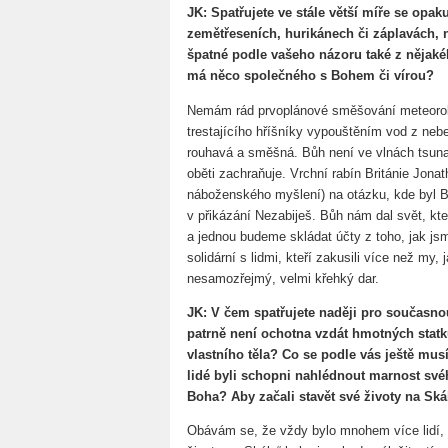
JK: Spatřujete ve stále větší míře se opaku
zemětřeseních, hurikánech či záplavách, 
špatné podle vašeho názoru také z nějak
má něco společného s Bohem či vírou?
Nemám rád prvoplánové směšování meteorolo
trestajícího hříšníky vypouštěním vod z nebe
rouhavá a směšná. Bůh není ve vlnách tsunami
oběti zachraňuje. Vrchní rabín Británie Jon
náboženského myšlení) na otázku, kde byl B
v přikázání Nezabiješ. Bůh nám dal svět, kte
a jednou budeme skládat účty z toho, jak jsm
solidární s lidmi, kteří zakusili více než my,
nesamozřejmý, velmi křehký dar.
JK: V čem spatřujete naději pro současnou
patrně není ochotna vzdát hmotných statk
vlastního těla? Co se podle vás ještě mus
lidé byli schopni nahlédnout marnost svéh
Boha? Aby začali stavět své životy na Ská
Obávám se, že vždy bylo mnohem více lidí, 