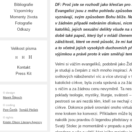
DF: Proč jste se rozhodl jako křesťan pro 
Bibliografie
Evangelíci jsou z mého pohledu způsobe
Vzpomínky
vyznávají, svým způsobem Bohu blíže. N
Momenty života
v žádném případě nebráním diskusi, nic
Fotografie
katolíků, jejich sexuální delikty všude na
Odkazy
době také papež, který byl v mládí člene
záležitosti, které ve mně působí, že mi ka
a to včetně jejích vysokých duchovních př
Velikost písma
výjimkou a právě proto k vám směřuji tent
H
H
H
Velmi si vážím evangelíků, podobně jako Židů
Kontakt
je studuji a čerpám z nich mnoho inspirací. 
Press Kit
světových náboženství víc a více utvrzují 
katolické církve, byla zcela správná a za ž
s ničím a za žádnou cenu nevyměnil. Ta nes
© design
poklady teologie, mystiky, liturgie, svátostí 
Marek Šilpoch
pestrosti se ani nezdá těm, kteří se nechaj
© coding
církve. Dokonce právě srovnání onoho virtuál
Petr Čertík
,
Tomáš Plešek
mne krokem ke konverzi. Příkladem může být
© rights
nakolik jsou pravdou či legendou představy o
Kristin Olson Literary Agency
Svatý Stolec je momentálně v propadu a poku