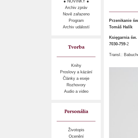
● NOVINKY ●
Archiv zpráv
Nově zařazeno
Program
Przenikanie świ
Archiv událostí
Tomáš Halík
Księgarnia św.
7030-759
-2
Tvorba
Transl.: Babuch
Knihy
Proslovy a kázání
Články a eseje
Rozhovory
Audio a video
Personália
Životopis
Ocenění