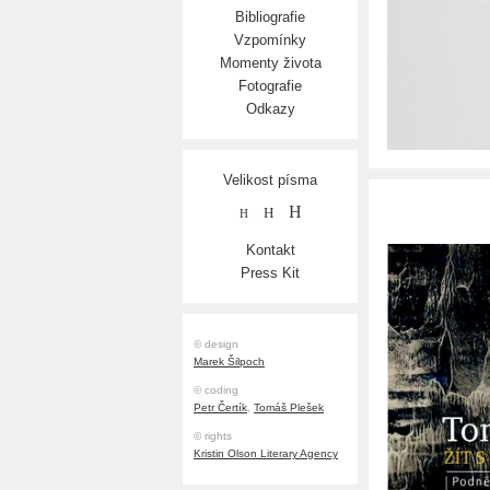
Bibliografie
Vzpomínky
Momenty života
Fotografie
Odkazy
Velikost písma
H
H
H
Kontakt
Press Kit
© design
Marek Šilpoch
© coding
Petr Čertík
,
Tomáš Plešek
© rights
Kristin Olson Literary Agency