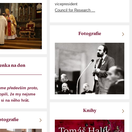
vicepresident
Council for Research ...
Fotografie
enka na den
eme především proto,
pili, že
my nejsme
i na něho hrát.
Knihy
otografie