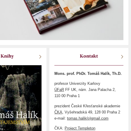
Knihy
Kontakt
Mons. prof. PhDr. Tomáš Halík, Th.D.
profesor Univerzity Karlovy
ÚFaR
FF UK, nám. Jana Palacha 2,
110 00 Praha 1
prezident České Křesťanské akademie
ČKA
, Vyšehradská 49, 128 00 Praha 2
e-mail:
tomas.halik(o)gmail.com
ČKA:
Project Templeton