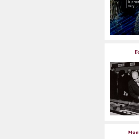
F
Mome