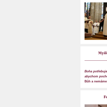
Myšl
Boha potřebuj
abychom pocho
Bůh a nemáme s
F