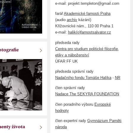
e-mail: projekt.templeton@gmail.com
farář
Akademické farnosti Praha
(audio
archiv
kázání)
Křižovnické nám., 110 00 Praha 1
e-mail:
halik(o)farnostsalvator.cz
předseda rady
Centra pro studium politické filozofie,
otografie
etiky a náboženství
ÚFAR FF UK
předseda správní rady
Nadačního fondu Tomáše Halíka
-
NR
člen správní rady
Nadace The SEKYRA FOUNDATION
člen poradního výboru
Evropské
hodnoty
člen expertní rady
Gymnázium Paměti
národa
nty života