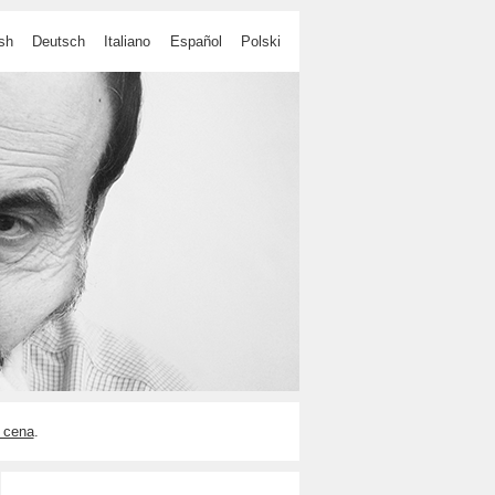
sh
Deutsch
Italiano
Español
Polski
 cena
.