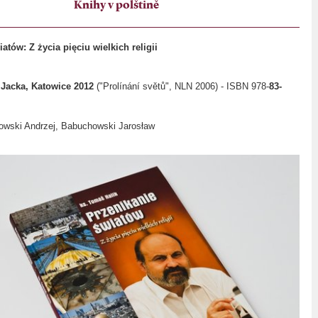
Knihy v polštině
atów: Z życia pięciu wielkich religii
 Jacka, Katowice 2012
("Prolínání světů", NLN 2006) - ISBN 978-
83-
owski Andrzej, Babuchowski Jarosław