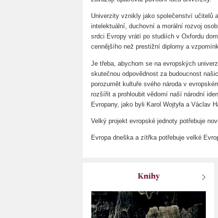
Univerzity vznikly jako společenství učitelů a
intelektuální, duchovní a morální rozvoj oso
srdci Evropy vrátí po studiích v Oxfordu dom
cennějšího než prestižní diplomy a vzpomínk
Je třeba, abychom se na evropských univerzit
skutečnou odpovědnost za budoucnost našich
porozumět kultuře svého národa v evropském
rozšířit a prohloubit vědomí naší národní id
Evropany, jako byli Karol Wojtyła a Václav H
Velký projekt evropské jednoty potřebuje novou 
Evropa dneška a zítřka potřebuje velké Evro
Knihy