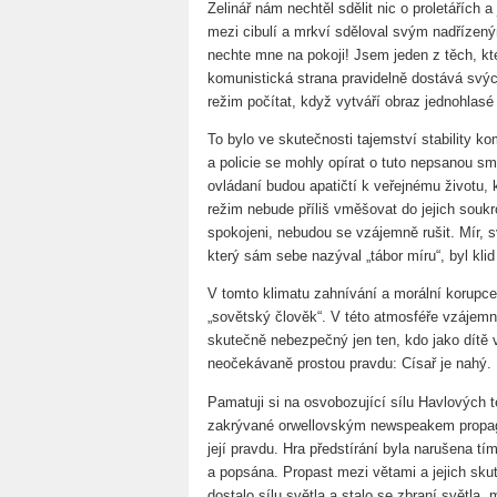
Zelinář nám nechtěl sdělit nic o proletářích a
mezi cibulí a mrkví sděloval svým nadřízeným
nechte mne na pokoji! Jsem jeden z těch, kt
komunistická strana pravidelně dostává svý
režim počítat, když vytváří obraz jednohlas
To bylo ve skutečnosti tajemství stability 
a policie se mohly opírat o tuto nepsanou s
ovládaní budou apatičtí k veřejnému životu,
režim nebude příliš vměšovat do jejich souk
spokojeni, nebudou se vzájemně rušit. Mír, 
který sám sebe nazýval „tábor míru“, byl klid
V tomto klimatu zahnívání a morální korupce
„sovětský člověk“. V této atmosféře vzájemn
skutečně nebezpečný jen ten, kdo jako dítě
neočekávaně prostou pravdu: Císař je nahý.
Pamatuji si na osvobozující sílu Havlových 
zakrývané orwellovským newspeakem propagan
její pravdu. Hra předstírání byla narušena tí
a popsána. Propast mezi větami a jejich sk
dostalo sílu světla a stalo se zbraní světla