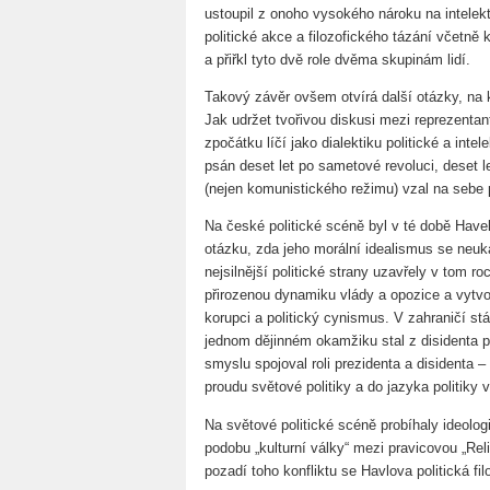
ustoupil z onoho vysokého nároku na intelekt
politické akce a filozofického tázání včetně k
a přiřkl tyto dvě role dvěma skupinám lidí.
Takový závěr ovšem otvírá další otázky, na 
Jak udržet tvořivou diskusi mezi reprezentan
zpočátku líčí jako dialektiku politické a int
psán deset let po sametové revoluci, deset let
(nejen komunistického režimu) vzal na sebe 
Na české politické scéně byl v té době Havel 
otázku, zda jeho morální idealismus se neukáz
nejsilnější politické strany uzavřely v tom r
přirozenou dynamiku vlády a opozice a vytvoři
korupci a politický cynismus. V zahraničí stá
jednom dějinném okamžiku stal z disidenta p
smyslu spojoval roli prezidenta a disidenta –
proudu světové politiky a do jazyka politiky 
Na světové politické scéně probíhaly ideolog
podobu „kulturní války“ mezi pravicovou „Re
pozadí toho konfliktu se Havlova politická fil