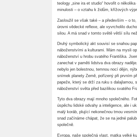
teology „sine ira et studio“ hovořit o několi
minulosti – o vztahu k židům, křížových výp
Zasloužil se však také – a především – o to,
úrovni vědecké reflexe, ale vyvrcholilo du
silou. A má snad v tomto světě větší sílu n
Druhý symbolický akt souvisí se snahou pape
náboženstvími a kulturami. Mám na mysli op
náboženství u hrobu svatého Františka. Jse
zanechat v paměti lidstva dva obrazy naděje
nebylo jen bolestnou, temnou nocí dějin, nýb
snímek planety Země, pořízený při prvním při
papeže, který se drží za ruku s dalajlamou, 
náboženství světa před bazilikou svatého Fra
Tyto dva obrazy mají mnoho společného. Foto
úspěchu lidské odvahy a inteligence, ale i uk
malý koráb, plující nekonečnou tmou vesmíru
snad začínáme chápat, že se na jedné palubě
společně.
Evropa, naše společná vlast, matka velké kult