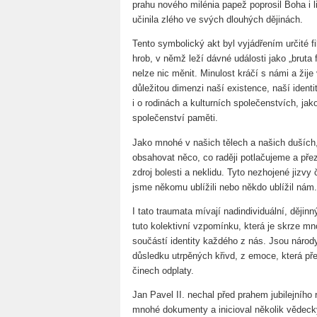
prahu nového milénia papež poprosil Boha i l
učinila zlého ve svých dlouhých dějinách.
Tento symbolický akt byl vyjádřením určité fi
hrob, v němž leží dávné události jako „bruta 
nelze nic měnit. Minulost kráčí s námi a žije 
důležitou dimenzi naší existence, naší identit
i o rodinách a kulturních společenstvích, jak
společenství paměti.
Jako mnohé v našich tělech a našich duších
obsahovat něco, co raději potlačujeme a pře
zdroj bolesti a neklidu. Tyto nezhojené jizvy
jsme někomu ublížili nebo někdo ublížil nám.
I tato traumata mívají nadindividuální, ději
tuto kolektivní vzpomínku, která je skrze mn
součástí identity každého z nás. Jsou národy,
důsledku utrpěných křivd, z emoce, která p
činech odplaty.
Jan Pavel II. nechal před prahem jubilejního 
mnohé dokumenty a inicioval několik vědeckých