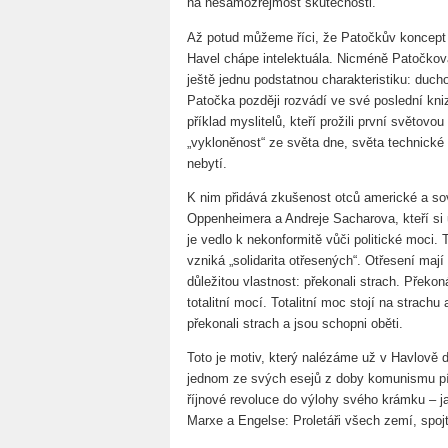
na nesamozřejmost skutečnosti.
Až potud můžeme říci, že Patočkův koncept
Havel chápe intelektuála. Nicméně Patočkov
ještě jednu podstatnou charakteristiku: duch
Patočka později rozvádí ve své poslední kn
příklad myslitelů, kteří prožili první světovo
„vykloněnost“ ze světa dne, světa technické r
nebytí.
K nim přidává zkušenost otců americké a s
Oppenheimera a Andreje Sacharova, kteří si 
je vedlo k nekonformitě vůči politické moci. 
vzniká „solidarita otřesených“. Otřesení ma
důležitou vlastnost: překonali strach. Překon
totalitní mocí. Totalitní moc stojí na strachu 
překonali strach a jsou schopni oběti.
Toto je motiv, který nalézáme už v Havlově d
jednom ze svých esejů z doby komunismu píš
říjnové revoluce do výlohy svého krámku – ja
Marxe a Engelse: Proletáři všech zemí, spojt