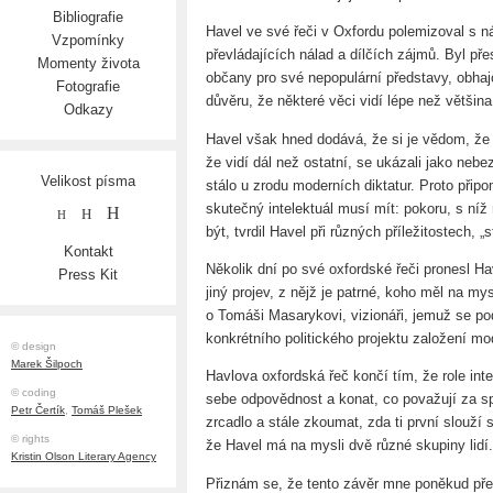
Bibliografie
Havel ve své řeči v Oxfordu polemizoval s n
Vzpomínky
převládajících nálad a dílčích zájmů. Byl př
Momenty života
občany pro své nepopulární představy, obhajo
Fotografie
důvěru, že některé věci vidí lépe než většina
Odkazy
Havel však hned dodává, že si je vědom, že
že vidí dál než ostatní, se ukázali jako nebe
Velikost písma
stálo u zrodu moderních diktatur. Proto přip
skutečný intelektuál musí mít: pokoru, s níž 
H
H
H
být, tvrdil Havel při různých příležitostech, 
Kontakt
Několik dní po své oxfordské řeči pronesl Hav
Press Kit
jiný projev, z nějž je patrné, koho měl na mysl
o Tomáši Masarykovi, vizionáři, jemuž se podař
konkrétního politického projektu založení m
© design
Marek Šilpoch
Havlova oxfordská řeč končí tím, že role intel
© coding
sebe odpovědnost a konat, co považují za sp
Petr Čertík
,
Tomáš Plešek
zrcadlo a stále zkoumat, zda ti první slouží 
© rights
že Havel má na mysli dvě různé skupiny lidí.
Kristin Olson Literary Agency
Přiznám se, že tento závěr mne poněkud pře