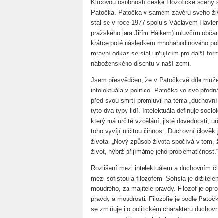
Klíčovou osobností české filozofické scény
Patočka. Patočka v samém závěru svého život
stal se v roce 1977 spolu s Václavem Havle
pražského jara Jiřím Hájkem) mluvčím občan
krátce poté následkem mnohahodinového poli
mravní odkaz se stal určujícím pro další forma
náboženského disentu v naší zemi.
Jsem přesvědčen, že v Patočkově díle můžem
intelektuála v politice. Patočka ve své pře
před svou smrtí promluvil na téma „duchovní č
tyto dva typy lidí. Intelektuála definuje socio
který má určité vzdělání, jisté dovednosti, 
toho vyvíjí určitou činnost. Duchovní člověk
života: „Nový způsob života spočívá v tom, 
život, nýbrž přijímáme jeho problematičnost.“
Rozlišení mezi intelektuálem a duchovním č
mezi sofistou a filozofem. Sofista je držitel
moudrého, za majitele pravdy. Filozof je opr
pravdy a moudrosti. Filozofie je podle Patočk
se zmiňuje i o politickém charakteru duchov