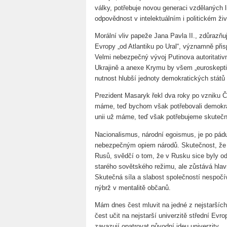
války, potřebuje novou generaci vzdělaných li
odpovědnost v intelektuálním i politickém živ
Morální vliv papeže Jana Pavla II., zdůrazňuj
Evropy „od Atlantiku po Ural“, významně přis
Velmi nebezpečný vývoj Putinova autoritativ
Ukrajině a anexe Krymu by všem „euroskepti
nutnost hlubší jednoty demokratických států
Prezident Masaryk řekl dva roky po vzniku 
máme, teď bychom však potřebovali demokr
unii už máme, teď však potřebujeme skuteč
Nacionalismus, národní egoismus, je po pád
nebezpečným opiem národů. Skutečnost, že P
Rusů, svědčí o tom, že v Rusku sice byly o
starého sovětského režimu, ale zůstává hlav
Skutečná síla a slabost společností nespočí
nýbrž v mentalitě občanů.
Mám dnes čest mluvit na jedné z nejstarších
čest učit na nejstarší univerzitě střední Evr
zavazují opatrovat původní ideu univerzity.