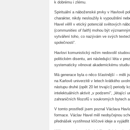
k dobrému i zlému.
Spirituální a náboženské prvky v Havlově poli
charakter, nikdy nesloužily k vypouštění ne
Havel věřil v etický potenciál světových nábo
(
communities of faith
) mohou být významný
vytváření toho, co nazývám ve svých textech
společnosti“.
Havlovi komunistický režim nedovolil studovat
politickém disentu, ani následující léta v p
systematicky věnovat akademickému studiu f
Má generace byla o něco šťastnější – měli js
na Karlově univerzitě v letech krátkého uvol
nástupu druhé (opět 20 let trvající) periody 
intelektuálních aktivit „v podzemí“, „létající
zahraničních filozofů v soukromých bytech a 
V tomto prostředí jsem poznal Václava Havl
formace. Václav Havel měl neobyčejnou scho
přednášek vystihnout klíčové ideje a vyjádřit