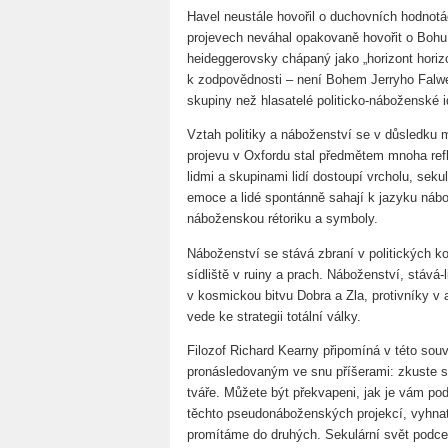
Havel neustále hovořil o duchovních hodnot
projevech neváhal opakovaně hovořit o Bohu
heideggerovsky chápaný jako „horizont horiz
k zodpovědnosti – není Bohem Jerryho Falwel
skupiny než hlasatelé politicko-náboženské 
Vztah politiky a náboženství se v důsledku 
projevu v Oxfordu stal předmětem mnoha refl
lidmi a skupinami lidí dostoupí vrcholu, sekul
emoce a lidé spontánně sahají k jazyku nábož
náboženskou rétoriku a symboly.
Náboženství se stává zbraní v politických ko
sídliště v ruiny a prach. Náboženství, stává-l
v kosmickou bitvu Dobra a Zla, protivníky 
vede ke strategii totální války.
Filozof Richard Kearny připomíná v této souv
pronásledovaným ve snu příšerami: zkuste se
tváře. Můžete být překvapeni, jak je vám podo
těchto pseudonáboženských projekcí, vyhnat 
promítáme do druhých. Sekulární svět podcen