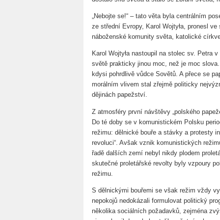
„Nebojte se!“ – tato věta byla centrálním pose
ze střední Evropy, Karol Wojtyła, pronesl ve 
náboženské komunity světa, katolické církve
Karol Wojtyła nastoupil na stolec sv. Petra v
světě prakticky jinou moc, než je moc slova.
kdysi pohrdlivě vůdce Sovětů. A přece se pa
morálním vlivem stal zřejmě politicky nejvý
dějinách papežství.
Z atmosféry první návštěvy „polského papeže“ 
Do té doby se v komunistickém Polsku period
režimu: dělnické bouře a stávky a protesty in
revoluci“. Avšak vznik komunistických reži
řadě dalších zemí nebyl nikdy plodem proletá
skutečné proletářské revolty byly vzpoury p
režimu.
S dělnickými bouřemi se však režim vždy vy
nepokojů nedokázali formulovat politický pr
několika sociálních požadavků, zejména zvýše