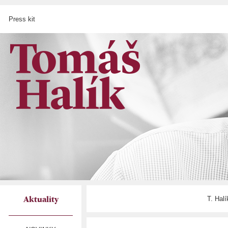
Press kit
T. Hal
Aktuality