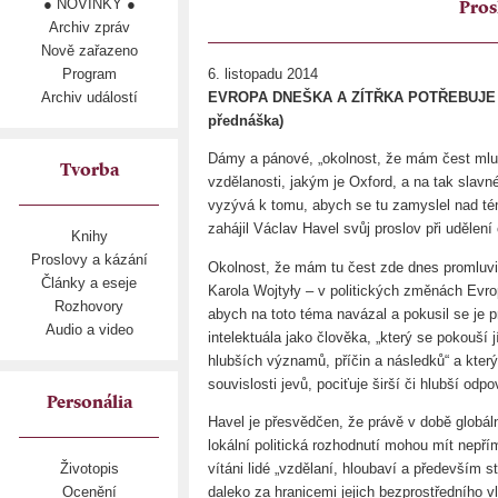
● NOVINKY ●
Pros
Archiv zpráv
Nově zařazeno
Program
6. listopadu 2014
Archiv událostí
EVROPA DNEŠKA A ZÍTŘKA POTŘEBUJE 
přednáška)
Dámy a pánové, „okolnost, že mám čest mluv
Tvorba
vzdělanosti, jakým je Oxford, a na tak slavné
vyzývá k tomu, abych se tu zamyslel nad téma
zahájil Václav Havel svůj proslov při udělení
Knihy
Proslovy a kázání
Okolnost, že mám tu čest zde dnes promluvit 
Články a eseje
Karola Wojtyły – v politických změnách Evro
Rozhovory
abych na toto téma navázal a pokusil se je p
Audio a video
intelektuála jako člověka, „který se pokouší j
hlubších významů, příčin a následků“ a který 
souvislosti jevů, pociťuje širší či hlubší odp
Personália
Havel je přesvědčen, že právě v době globální
lokální politická rozhodnutí mohou mít nepřímý
vítáni lidé „vzdělaní, hloubaví a především s
Životopis
daleko za hranicemi jejich bezprostředního vl
Ocenění