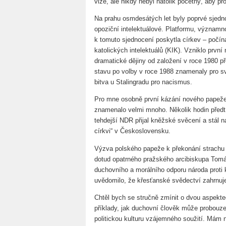
vize, ale nikdy nebyl natolik početný, aby p
Na prahu osmdesátých let byly poprvé sjedno
opoziční intelektuálové. Platformu, význam
k tomuto sjednocení poskytla církev – počína
katolických intelektuálů (KIK). Vzniklo první
dramatické dějiny od založení v roce 1980 
stavu po volby v roce 1988 znamenaly pro 
bitva u Stalingradu pro nacismus.
Pro mne osobně první kázání nového papeže a
znamenalo velmi mnoho. Několik hodin předt
tehdejší NDR přijal kněžské svěcení a stál n
církvi“ v Československu.
Výzva polského papeže k překonání strachu 
dotud opatrného pražského arcibiskupa Tomá
duchovního a morálního odporu národa proti
uvědomilo, že křesťanské svědectví zahrnuje 
Chtěl bych se stručně zmínit o dvou aspektec
příklady, jak duchovní člověk může probouzet 
politickou kulturu vzájemného soužití. Mám