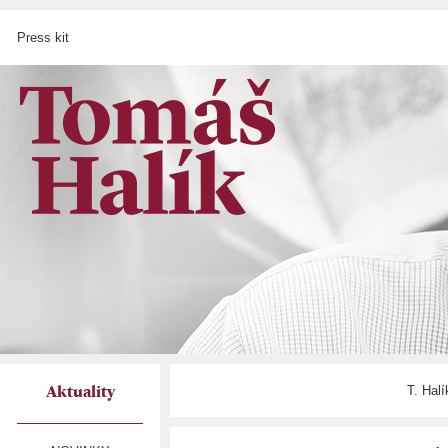
Press kit
T. Hal
Aktuality