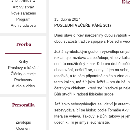
● NOVINKY ●
Káz
Archiv zpráv
Nově zařazeno
Program
13. dubna 2017
Archiv událostí
POSLEDNÍ VEČEŘE PÁNĚ 2017
Dnes slaví církev narozeniny dvou svátostí 
obou svátostí tradice spojuje s Poslední veče
Tvorba
Ježíš symbolickým gestem vysvětluje smysl s
rozlamuje, rozdává a spotřebuje, víno v kalic
Knihy
není to neužitečný zmar. Kdo pro druhé obět
Proslovy a kázání
obdarování, nešetří se, nemyslí jen na sebe,
Články a eseje
rozdává, a to nám připomíná chléb a víno euch
Rozhovory
tento kalich, má žít jako Ježíš – pro druhé,
Audio a video
čerstvým chlebem, který sytí hladové (a neje
Bůh stvořil k radosti lidského srdce.
Ježíšovo sebevydávající se lidství je auten
Personália
sebevydávající se láska; podle Tomáše Akv
která se vylévá. Takový je Bůh, takový je j
učedník. To je smysl eucharistie.
Životopis
Ocenění