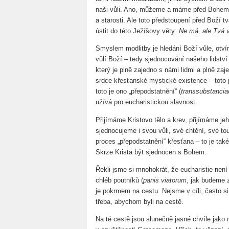
naši vůli. Ano, můžeme a máme před Bohem p
a starosti. Ale toto předstoupení před Boží t
ústit do této Ježíšovy věty:
Ne má, ale Tvá v
Smyslem modlitby je hledání Boží vůle, otvír
vůlí Boží – tedy sjednocování našeho lidství
který je plně zajedno s námi lidmi a plně z
srdce křesťanské mystické existence – toto j
toto je ono „přepodstatnění“ (
transsubstancia
užívá pro eucharistickou slavnost.
Přijímáme Kristovo tělo a krev, přijímáme jeh
sjednocujeme i svou vůli, své chtění, své to
proces „přepodstatnění“ křesťana – to je tak
Skrze Krista být sjednocen s Bohem.
Řekli jsme si mnohokrát, že eucharistie nen
chléb poutníků (
panis viatorum
, jak budeme 
je pokrmem na cestu. Nejsme v cíli, často s
třeba, abychom byli na cestě.
Na té cestě jsou slunečně jasné chvíle jako 