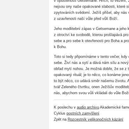
v opuštěnosti Getsemane. Hřích, to vězení, z
nejsou ony naše opakované slabosti, které 
zpytováních svědomí. Ježíš přišel, aby nás 
z uzavřenosti naší vůle před vůlí Boží.
Jeho modlitební zápas v Getsemane a jeho k
z otroctví ke svobodě, kterou prošlapává pr
sebe a pro sebe k otevřenosti pro Boha a pr
k Bohu.
Toto si tedy připomínáme v tento večer, kd
sebe. Živí nás a sytí a dává nám sílu a nov
obřad mytí nohou. Je možná dobře, že se z t
opakovaný rituál; je to něco, co konáme jeno
to být něco, co udává směr našemu životu. A
tvář Zeleného čtvrtku, onen Ježíšův modliteb
nás, abychom svou vůli vkládali do vůle Bož
K poslechu v
audio archivu
Akademické farno
Cyklus
postních zamyšlení
Zpět na
Rozcestník velikonočních kázání