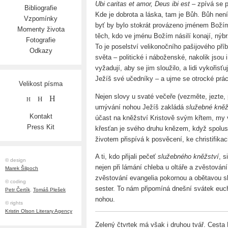
Ubi caritas et amor, Deus ibi est
– zpívá se p
Bibliografie
Kde je dobrota a láska, tam je Bůh. Bůh není
Vzpomínky
byť by bylo stokrát provázeno jménem Božím.
Momenty života
těch, kdo ve jménu Božím násilí konají, nýbrž
Fotografie
To je poselství velikonočního pašijového příb
Odkazy
světa – politické i náboženské, nakolik jsou
vyžadují, aby se jim sloužilo, a lidi vykořisťu
Ježíš své učedníky – a ujme se otrocké prá
Velikost písma
Nejen slovy u svaté večeře (vezměte, jezte,
H
H
H
umývání nohou Ježíš zakládá
služebné kněž
Kontakt
účast na kněžství Kristově svým křtem, my
Press Kit
křesťan je svého druhu knězem, když spolusl
životem přispívá k posvěcení, ke christifikac
A ti, kdo přijali pečeť
služebného kněžství
, s
© design
nejen při lámání chleba u oltáře a zvěstován
Marek Šilpoch
zvěstování evangelia pokornou a obětavou sl
© coding
sester. To nám připomíná dnešní svátek euch
Petr Čertík
,
Tomáš Plešek
nohou.
© rights
Kristin Olson Literary Agency
Zelený čtvrtek má však i druhou tvář. Cesta 