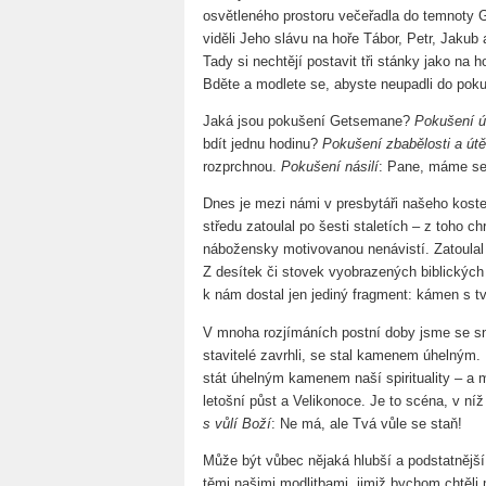
osvětleného prostoru večeřadla do temnoty G
viděli Jeho slávu na hoře Tábor, Petr, Jakub 
Tady si nechtějí postavit tři stánky jako na
Bděte a modlete se, abyste neupadli do pokuš
Jaká jsou pokušení Getsemane?
Pokušení ú
bdít jednu hodinu?
Pokušení zbabělosti a út
rozprchnou.
Pokušení násilí
: Pane, máme s
Dnes je mezi námi v presbytáři našeho kost
středu zatoulal po šesti staletích – z toho ch
nábožensky motivovanou nenávistí. Zatoulal 
Z desítek či stovek vyobrazených biblických s
k nám dostal jen jediný fragment: kámen s t
V mnoha rozjímáních postní doby jsme se sna
stavitelé zavrhli, se stal kamenem úhelný
stát úhelným kamenem naší spirituality – a 
letošní půst a Velikonoce. Je to scéna, v ní
s vůlí Boží
: Ne má, ale Tvá vůle se staň!
Může být vůbec nějaká hlubší a podstatnějš
těmi našimi modlitbami, jimiž bychom chtěli 