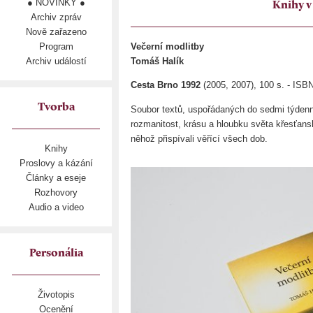
● NOVINKY ●
Knihy v
Archiv zpráv
Nově zařazeno
Program
Večerní modlitby
Archiv událostí
Tomáš Halík
Cesta Brno 1992
(2005, 2007), 100 s. - ISB
Tvorba
Soubor textů, uspořádaných do sedmi týdenn
rozmanitost, krásu a hloubku světa křesťansk
něhož přispívali věřící všech dob.
Knihy
Proslovy a kázání
Články a eseje
Rozhovory
Audio a video
Personália
Životopis
Ocenění