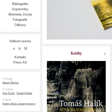
Bibliografie
Vzpomínky
Momenty života
Fotografie
Odkazy
Velikost písma
H
H
H
Knihy
Kontakt
Press Kit
© design
Marek Šilpoch
© coding
Petr Čertík
,
Tomáš Plešek
© rights
Kristin Olson Literary Agency