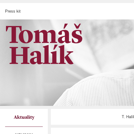
Press kit
T. Hal
Aktuality