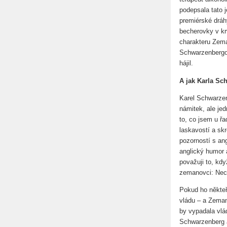
podepsala tato 
premiérské dráhy
becherovky v kr
charakteru Zema
Schwarzenbergov
hájil.
A jak Karla S
Karel Schwarzen
námitek, ale je
to, co jsem u řa
laskavostí a sk
pozorností s an
anglický humor 
považuji to, kd
zemanovci: Nec
Pokud ho někte
vládu – a Zeman
by vypadala vlá
Schwarzenberg a