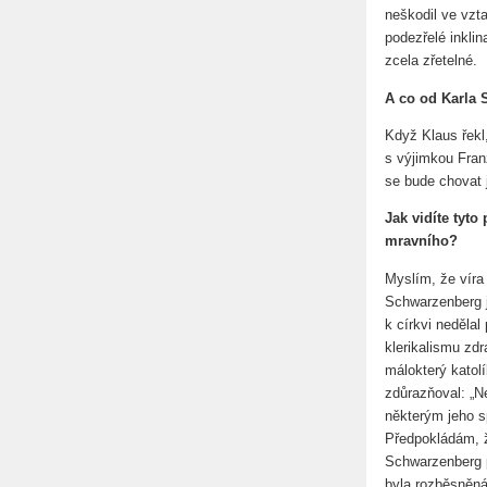
neškodil ve vzt
podezřelé inkli
zcela zřetelné.
A co od Karla
Když Klaus řekl,
s výjimkou Fran
se bude chovat 
Jak vidíte tyt
mravního?
Myslím, že víra
Schwarzenberg je
k církvi nedělal
klerikalismu zdr
málokterý katolí
zdůrazňoval: „N
některým jeho s
Předpokládám, ž
Schwarzenberg p
byla rozběsněná