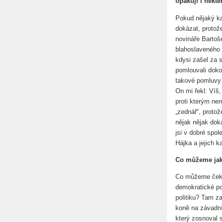
opakují i někteř
Pokud nějaký ka
dokázat, protož
novináře Bartoš
blahoslaveného J
kdysi zašel za
pomlouvali doko
takové pomluvy 
On mi řekl: Víš,
proti kterým ne
„zednář“, protož
nějak nějak doká
jsi v dobré spo
Hájka a jejich 
Co můžeme jako
Co můžeme čekat
demokratické po
politiku? Tam za
koně na závadní
který zosnoval 