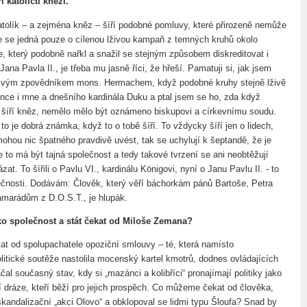
í katoličtí kněží.
tolík – a zejména kněz – šíří podobné pomluvy, které přirozeně nemůže
e se jedná pouze o cílenou lživou kampaň z temných kruhů okolo
e, který podobně nařkl a snažil se stejným způsobem diskreditovat i
ana Pavla II., je třeba mu jasně říci, že hřeší. Pamatuji si, jak jsem
 svým zpovědníkem mons. Hermachem, když podobné kruhy stejně lživě
nce i mne a dnešního kardinála Duku a ptal jsem se ho, zda když
šíří kněz, nemělo mělo být oznámeno biskupovi a církevnímu soudu.
 to je dobrá známka, když to o tobě šíří. To vždycky šíří jen o lidech,
mohou nic špatného pravdivě uvést, tak se uchylují k šeptandě, že je
e to má být tajná společnost a tedy takové tvrzení se ani neobtěžují
zat. To šířili o Pavlu VI., kardinálu Königovi, nyní o Janu Pavlu II. - to
lečnosti. Dodávám: Člověk, který věří báchorkám pánů Bartoše, Petra
kamarádům z D.O.S.T., je hlupák.
 společnost a stát čekat od Miloše Zemana?
 od spolupachatele opoziční smlouvy – té, která namísto
litické soutěže nastolila mocenský kartel kmotrů, dodnes ovládajících
čal současný stav, kdy si „mazánci a kolibříci“ pronajímají politiky jako
 dráze, kteří běží pro jejich prospěch. Co můžeme čekat od člověka,
skandalizační „akci Olovo“ a obklopoval se lidmi typu Šloufa? Snad by