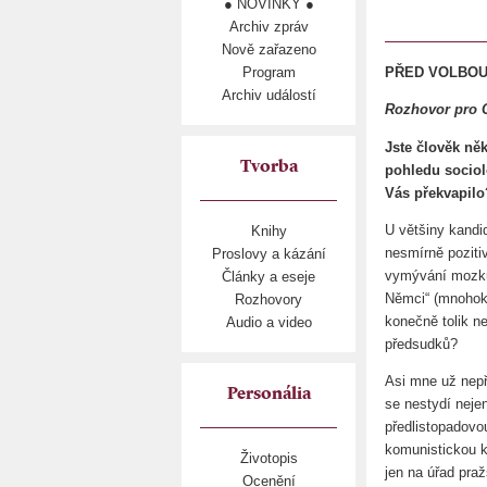
● NOVINKY ●
Archiv zpráv
Nově zařazeno
Program
PŘED VOLBOU 
Archiv událostí
Rozhovor pro C
Jste člověk ně
Tvorba
pohledu sociol
Vás překvapilo
U většiny kandi
Knihy
nesmírně poziti
Proslovy a kázání
vymývání mozků 
Články a eseje
Němci“ (mnohokr
Rozhovory
konečně tolik ne
Audio a video
předsudků?
Asi mne už nepř
Personália
se nestydí nejen
předlistopadov
komunistickou k
Životopis
jen na úřad pra
Ocenění