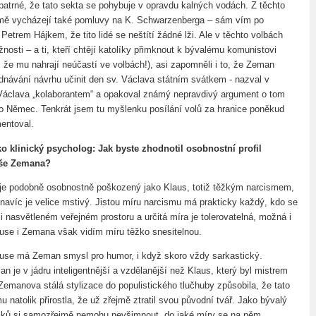
atrné, že tato sekta se pohybuje v opravdu kalných vodách. Z těchto
jmě vycházejí také pomluvy na K. Schwarzenberga – sám vím po
etrem Hájkem, že tito lidé se neštítí žádné lži. Ale v těchto volbách
nosti – a ti, kteří chtějí katolíky přimknout k bývalému komunistovi
, že mu nahrají neúčastí ve volbách!), asi zapomněli i to, že Zeman
jednávání návrhu učinit den sv. Václava státním svátkem - nazval v
Václava „kolaborantem“ a opakoval známý nepravdivý argument o tom
o Němec. Tenkrát jsem tu myšlenku posílání volů za hranice poněkud
entoval.
ko klinický psycholog: Jak byste zhodnotil osobnostní profil
oše Zemana?
je podobně osobnostně poškozený jako Klaus, totiž těžkým narcismem,
avíc je velice mstivý. Jistou míru narcismu má prakticky každý, kdo se
i nasvětleném veřejném prostoru a určitá míra je tolerovatelná, možná i
use i Zemana však vidím míru těžko snesitelnou.
ause má Zeman smysl pro humor, i když skoro vždy sarkastický.
 je v jádru inteligentnější a vzdělanější než Klaus, který byl mistrem
 Zemanova stálá stylizace do populistického tlučhuby způsobila, že tato
natolik přirostla, že už zřejmě ztratil svou původní tvář. Jako bývalý
liků si samozřejmě nemohu nevšimnout, do jaké míry se na něm