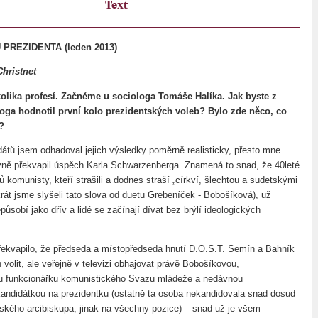
Text
PREZIDENTA (leden 2013)
hristnet
kolika profesí. Začněme u sociologa Tomáše Halíka. Jak byste z
oga hodnotil první kolo prezidentských voleb? Bylo zde něco, co
?
dátů jsem odhadoval jejich výsledky poměrně realisticky, přesto mne
vně překvapil úspěch Karla Schwarzenberga. Znamená to snad, že 40leté
komunisty, kteří strašili a dodnes straší „církví, šlechtou a sudetskými
át jsme slyšeli tato slova od duetu Grebeníček - Bobošíková), už
působí jako dřív a lidé se začínají dívat bez brýlí ideologických
ekvapilo, že předseda a místopředseda hnutí D.O.S.T. Semín a Bahník
 volit, ale veřejně v televizi obhajovat právě Bobošíkovou,
ou funkcionářku komunistického Svazu mládeže a nedávnou
andidátkou na prezidentku (ostatně ta osoba nekandidovala snad dosud
žského arcibiskupa, jinak na všechny pozice) – snad už je všem