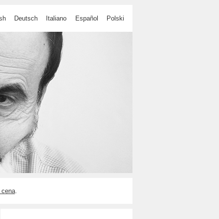
sh
Deutsch
Italiano
Español
Polski
 cena
.