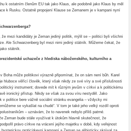
ahu k ostatním členům EU tak jako Klaus, ale podobně jako Klaus by měl
nace k Rusku. Ostatně propojení Klause se Zemanem je v kampani nyní
 Schwarzenberga?
 že mezi kandidáty je Zeman jediný politik, mýlil se – politici byli všichni
ze. Ale Schwarzenberg byl mezi nimi jediný státník. Můžeme čekat, že
jako státník.
o prezidentské uchazeče z hlediska náboženského, kulturního a
 v Boha může politikovi výrazně připomínat, že on sám není bůh. Karel
 hluboce věřící člověk, který však nikdy ze své víry a své příslušnosti
 politický instrument; dovede mít k různým jevům v církvi a k politickému
avě ironický přístup. Nikdy se však za svou víru nestyděl. Jako
k v politice bere vážně sociální stránku evangelia – vždycky mi
emůžeme se vykašlat na chudé“. V tom je také jeho velký rozdíl oproti
polustraníkům – uznávám, že to navenek nebylo příliš patrné.
e Zeman bude stále využívat k útokům hlavně skutečnost, že
odpořil právo církve na vrácení jejího majetku v době, kdy veřejnost
 hysterickou proticírkevní kampaní a Zeman se alibisticky skrýval za