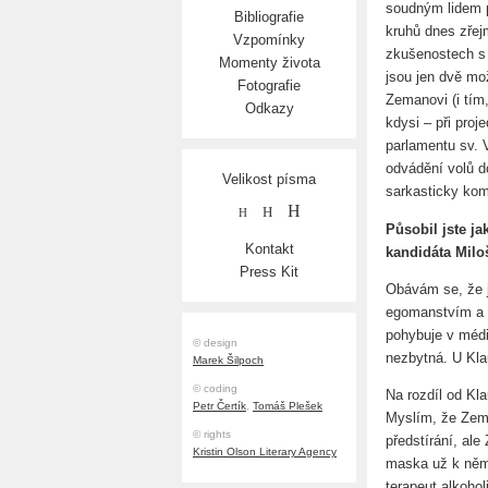
soudným lidem p
Bibliografie
kruhů dnes zře
Vzpomínky
zkušenostech s P
Momenty života
jsou jen dvě mož
Fotografie
Zemanovi (i tím
Odkazy
kdysi – při pro
parlamentu sv. 
odvádění volů d
Velikost písma
sarkasticky kom
H
H
H
Působil jste ja
Kontakt
kandidáta Mil
Press Kit
Obávám se, že 
egomanstvím a n
pohybuje v médi
© design
nezbytná. U Kla
Marek Šilpoch
© coding
Na rozdíl od Kl
Petr Čertík
,
Tomáš Plešek
Myslím, že Zeman
© rights
předstírání, ale
Kristin Olson Literary Agency
maska už k němu 
terapeut alkoho