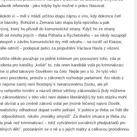
davek referenda - jako kdyby bylo možné o právu hlasovat.
okdo ví – měl v mládí určitou etapu zájmu o víru, kdy dokonce četl
ké básníky. Bohužel u Zemana tato etapa byla epizodou a pak
vývoj, který ho přivedl do komunistické strany. Když ho ze strany
zdíl od mnoha jiných – třeba Pitharta a Rychetského – se nikdy nezapojil
 alespoň v závěru komunistické éry měl odvahu – na rozdíl od Klause,
běle odmítl – podepsat petici za propuštění Václava Havla z vězení.
stliže někdo považuje za jediné kritérium pro posouzení toho, zda je
identa pro katolíky „košér“ to, zda onen kandidát volá po kriminalizaci
jme si před takovým člověkem na čelo. Nejde jen o to, že tyto věci
enci prezidenta, protože o zákonech rozhoduje parlament. Asi nikdo z
om nejsme sami) není lhostejný k nenarozenému životu, ale při
u veřejného mínění a názorů drtivé většiny zákonodárců (kdy můžeme
e zákonodárství v této věci není daleko liberálnější) by tuto otázku mohl
ně otvírat a po změně zákonů volat jen (mírně řečeno) naivní člověk,
ealisticky odhadnout dopad svého jednání. V politice je třeba se řídit dle
 odpovědnosti, nikoliv „morálky úmyslů“. Za dnešní situace je třeba zlu
ela jinak než kriminalizací – totiž vytvářením sociálních předpokladů pro
těných dětí“, postaráním se o ně a o jejich matky a celkovou prorodinnou