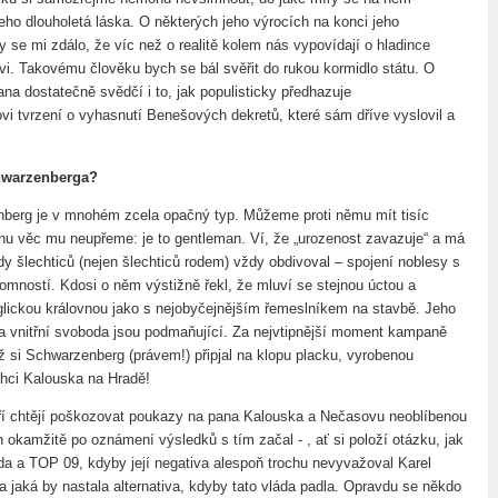
jeho dlouholetá láska. O některých jeho výrocích na konci jeho
 se mi zdálo, že víc než o realitě kolem nás vypovídají o hladince
vi. Takovému člověku bych se bál svěřit do rukou kormidlo státu. O
na dostatečně svědčí i to, jak populisticky předhazuje
i tvrzení o vyhasnutí Benešových dekretů, které sám dříve vyslovil a
chwarzenberga?
berg je v mnohém zcela opačný typ. Můžeme proti němu mít tisíc
dnu věc mu neupřeme: je to gentleman. Ví, že „urozenost zavazuje“ a má
dy šlechticů (nejen šlechticů rodem) vždy obdivoval – spojení noblesy s
romností. Kdosi o něm výstižně řekl, že mluví se stejnou úctou a
glickou královnou jako s nejobyčejnějším řemeslníkem na stavbě. Jeho
a vnitřní svoboda jsou podmaňující. Za nejvtipnější moment kampaně
yž si Schwarzenberg (právem!) připjal na klopu placku, vyrobenou
hci Kalouska na Hradě!
ří chtějí poškozovat poukazy na pana Kalouska a Nečasovu neoblíbenou
 okamžitě po oznámení výsledků s tím začal - , ať si položí otázku, jak
da a TOP 09, kdyby její negativa alespoň trochu nevyvažoval Karel
 jaká by nastala alternativa, kdyby tato vláda padla. Opravdu se někdo