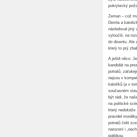
pokrytecký poža
Zeman – což mál
Demla a katolic
následoval jiný 
vyloučili, na ro
do disentu. Ale
který to prý zba
A ještě něco: Je
kandidát na prez
potratů, zaťuke
nejsou v kompet
katolíků (a v t
současném stav
být rádi, že naš
na politické scé
který nedokáže r
pravidel morálky
potratů čelit zc
narození i „nech
politikou.