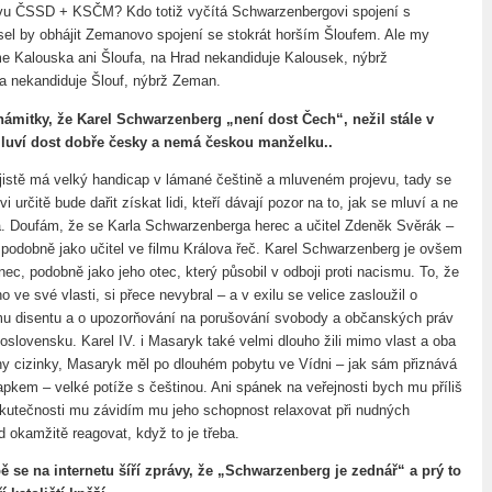
tivu ČSSD + KSČM? Kdo totiž vyčítá Schwarzenbergovi spojení s
l by obhájit Zemanovo spojení se stokrát horším Šloufem. Ale my
e Kalouska ani Šloufa, na Hrad nekandiduje Kalousek, nýbrž
a nekandiduje Šlouf, nýbrž Zeman.
námitky, že Karel Schwarzenberg „není dost Čech“, nežil stále v
luví dost dobře česky a nemá českou manželku..
istě má velký handicap v lámané češtině a mluveném projevu, tady se
i určitě bude dařit získat lidi, kteří dávají pozor na to, jak se mluví a ne
ká. Doufám, že se Karla Schwarzenberga herec a učitel Zdeněk Svěrák –
e podobně jako učitel ve filmu Králova řeč. Karel Schwarzenberg je ovšem
ec, podobně jako jeho otec, který působil v odboji proti nacismu. To, že
o ve své vlasti, si přece nevybral – a v exilu se velice zasloužil o
u disentu a o upozorňování na porušování svobody a občanských práv
slovensku. Karel IV. i Masaryk také velmi dlouho žili mimo vlast a oba
ny cizinky, Masaryk měl po dlouhém pobytu ve Vídni – jak sám přiznává
pkem – velké potíže s češtinou. Ani spánek na veřejnosti bych mu příliš
skutečnosti mu závidím mu jeho schopnost relaxovat při nudných
d okamžitě reagovat, když to je třeba.
ě se na internetu šíří zprávy, že „Schwarzenberg je zednář“ a prý to