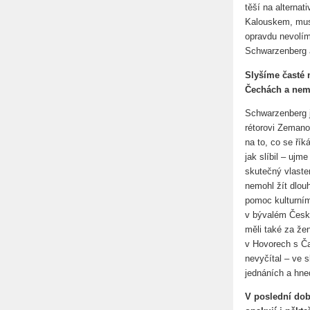
těší na alterna
Kalouskem, muse
opravdu nevolím
Schwarzenberg 
Slyšíme časté 
Čechách a nem
Schwarzenberg j
rétorovi Zemanov
na to, co se ří
jak slíbil – ujm
skutečný vlasten
nemohl žít dlouh
pomoc kulturním
v bývalém Česko
měli také za že
v Hovorech s Ča
nevyčítal – ve 
jednáních a hne
V poslední dob