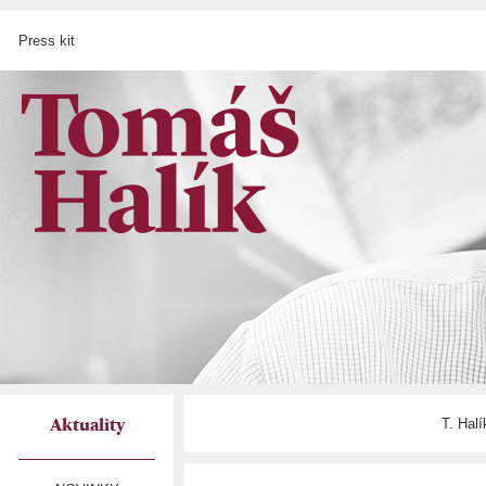
Press kit
T. Hal
Aktuality