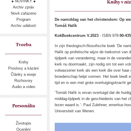
● NOVINKY ●
Knihy v ni
Archiv zpráv
Nově zařazeno
Program
De namiddag van het christendom: Op weg
Archiv událostí
Tomáš Halík
KokBoekcentrum V.2023
- ISBN 978-
90-43
Tvorba
In zijn theologisch-filosofische boek ‘De n
Halík op profetische wijze de toekomst van de
tijdperk van verandering, maar in de verander
Knihy
kerk nu doormaakt, zijn nodig om tot een vo
Proslovy a kázání
volwassener kerk als een kerk die over haar
Články a eseje
broederschap helpt vormen. Het boek biedt e
Rozhovory
tijd en is een met grote overtuigingskracht 
Audio a video
‘Tomáš Halík is ervan overtuigd dat de huidi
middag-tijdperk in de geschiedenis van het c
lezen waard is.’- Paul Zulehner, emeritus-hoo
Personália
Universiteit van Wenen.
Životopis
Ocenění