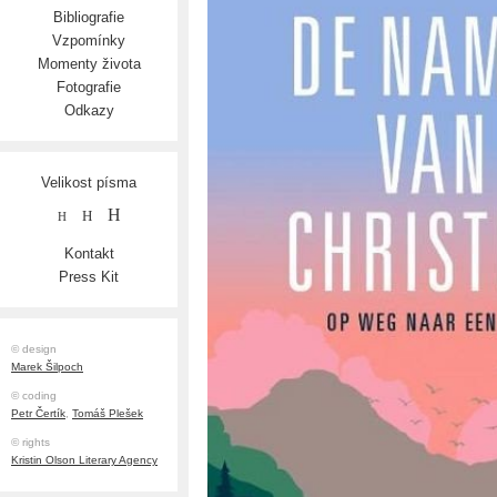
Bibliografie
Vzpomínky
Momenty života
Fotografie
Odkazy
Velikost písma
H
H
H
Kontakt
Press Kit
© design
Marek Šilpoch
© coding
Petr Čertík
,
Tomáš Plešek
© rights
Kristin Olson Literary Agency