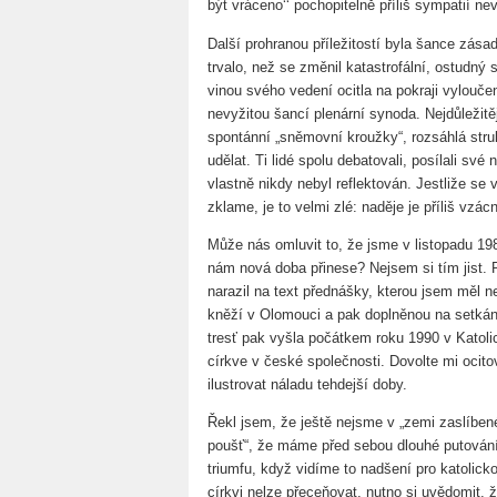
být vráceno‘‘ pochopitelně příliš sympatií ne
Další prohranou příležitostí byla šance zásadn
trvalo, než se změnil katastrofální, ostudný 
vinou svého vedení ocitla na pokraji vylouče
nevyžitou šancí plenární synoda. Nejdůležitějš
spontánní „sněmovní kroužky“, rozsáhlá strukt
udělat. Ti lidé spolu debatovali, posílali své
vlastně nikdy nebyl reflektován. Jestliže se 
zklame, je to velmi zlé: naděje je příliš vzác
Může nás omluvit to, že jsme v listopadu 19
nám nová doba přinese? Nejsem si tím jist
narazil na text přednášky, kterou jsem měl 
kněží v Olomouci a pak doplněnou na setkání
tresť pak vyšla počátkem roku 1990 v Katol
církve v české společnosti. Dovolte mi ocitov
ilustrovat náladu tehdejší doby.
Řekl jsem, že ještě nejsme v „zemi zaslíben
poušť“, že máme před sebou dlouhé putování
triumfu, když vidíme to nadšení pro katolick
církvi nelze přeceňovat, nutno si uvědomit, ž