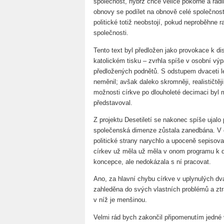
společnost, nýbrž chce velice pokorně a rad
obnovy se podílet na obnově celé společnost
politické totiž neobstojí, pokud neproběhne 
společnosti.
Tento text byl předložen jako provokace k di
katolickém tisku – zvrhla spíše v osobní v
předložených podnětů. S odstupem dvaceti le
neměnil; avšak daleko skromněji, realističtěj
možnosti církve po dlouholeté decimaci byl 
představoval.
Z projektu Desetiletí se nakonec spíše ujalo 
společenská dimenze zůstala zanedbána. V
politické strany narychlo a upoceně sepisova
církev už měla už měla v onom programu k d
koncepce, ale nedokázala s ní pracovat.
Ano, za hlavní chybu církve v uplynulých dvac
zahleděna do svých vlastních problémů a ztrá
v níž je menšinou.
Velmi rád bych zakončil připomenutím jedné