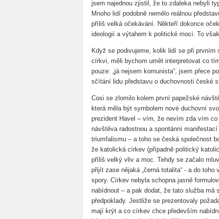
jsem najednou zjistil, že to zdaleka nebyli ty
Mnoho lidí podobně nemělo reálnou představ
příliš velká očekávání. Někteří dokonce oček
ideologií a výtahem k politické moci. To vša
Když se podivujeme, kolik lidí se při prvním s
církvi, měli bychom umět interpretovat co tím c
pouze: „já nejsem komunista“, jsem přece pok
sčítání lidu představu o duchovnosti české 
Cosi se zlomilo kolem první papežské návště
která měla být symbolem nové duchovní svo
prezident Havel – vím, že nevím zda vím co 
návštěva radostnou a spontánní manifestací v
triumfalismu – a toho se česká společnost boj
že katolická církev (případně politický kato
příliš velký vliv a moc. Tehdy se začalo mluv
přijít zase nějaká „černá totalita“ - a do toh
spory. Církev nebyla schopna jasně formulov
nabídnout – a pak dodat, že tato služba má
předpoklady. Jestliže se prezentovaly požada
mají krýt a co církev chce především nabídn