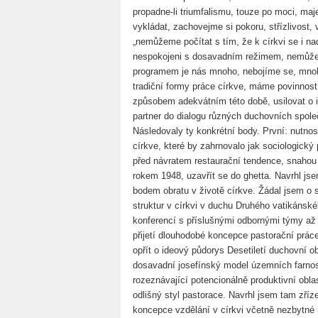
propadne-li triumfalismu, touze po moci, ma
vykládat, zachovejme si pokoru, střízlivost, 
„nemůžeme počítat s tím, že k církvi se i nad
nespokojeni s dosavadním režimem, nemůže
programem je nás mnoho, nebojíme se, mnoh
tradiční formy práce církve, máme povinnost
způsobem adekvátním této době, usilovat o i
partner do dialogu různých duchovních společ
Následovaly ty konkrétní body. První: nutno
církve, které by zahrnovalo jak sociologický 
před návratem restaurační tendence, snahou 
rokem 1948, uzavřít se do ghetta. Navrhl jse
bodem obratu v životě církve. Žádal jsem o 
struktur v církvi v duchu Druhého vatikánsk
konferencí s příslušnými odbornými týmy až 
přijetí dlouhodobé koncepce pastorační práce
opřít o ideový půdorys Desetiletí duchovní o
dosavadní josefínský model územních farností 
rozeznávající potencionálně produktivní oblas
odlišný styl pastorace. Navrhl jsem tam zří
koncepce vzdělání v církvi včetně nezbytné 