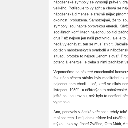
náboženské symboly se vynořují právě v dram
velkého. Potřebuje to vyjádřit a chová se n
náboženská dimenze je zřejmě nějak přítomn
okolností probuzena. Samozřejmě, že to jsou
symboly jsou nabité obrovskou energií. Když
sociálních konfliktech najednou politici zač
druzí“ už nejsou jen naši protivníci, ale je 
nedá vyjednávat, ten se musí zničit. Jakmil
do těch náboženských symbolů a náboženské 
situaci, protože to nejsou „jenom slova“. P
potenciál energie, je třeba s nimi zacházet v
Vzpomeňme na některé emocionální konverze
fakultách během stávky byly modlitební skup
najednou tam chodili i lidé, kteří se nikdy n
listopadu 1989“ - u některých to náboženské 
ještě na jinou rovinu, než bylo to nadšení př
vyprchalo.
Ano, panovaly v české veřejnosti tehdy také v
možnostech. I můj obraz církve byl utvářen l
stýkal, jako byl Josef Zvěřina, Otto Mádr, 