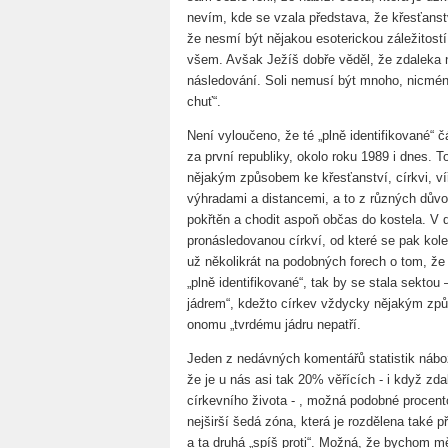
nevím, kde se vzala představa, že křesťans
že nesmí být nějakou esoterickou záležitostí
všem. Avšak Ježíš dobře věděl, že zdaleka n
následování. Soli nemusí být mnoho, nicméně 
chuť“.
Není vyloučeno, že té „plně identifikované“ č
za první republiky, okolo roku 1989 i dnes. To
nějakým způsobem ke křesťanství, církvi, víř
výhradami a distancemi, a to z různých důvod
pokřtěn a chodit aspoň občas do kostela. V
pronásledovanou církví, od které se pak kol
už několikrát na podobných forech o tom, že
„plně identifikované“, tak by se stala sektou
jádrem“, kdežto církev vždycky nějakým způ
onomu „tvrdému jádru nepatří.
Jeden z nedávných komentářů statistik nábož
že je u nás asi tak 20% věřících - i když zda
církevního života - , možná podobné procento
nejširší šedá zóna, která je rozdělena také př
a ta druhá „spíš proti“. Možná, že bychom měl