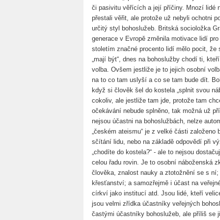
či pasivitu věřících a její příčiny. Mnozí lidé
přestali věřit, ale protože už nebyli ochotni 
určitý styl bohoslužeb. Britská socioložka G
generace v Evropě změnila motivace lidí pro
stoletím značné procento lidí mělo pocit, že
„mají být“, dnes na bohoslužby chodí ti, kteří
volba. Ovšem jestliže je to jejich osobní vol
na to co tam uslyší a co se tam bude dít. Bo
když si člověk šel do kostela „splnit svou n
cokoliv, ale jestliže tam jde, protože tam chc
očekávání nebude splněno, tak možná už příš
nejsou účastni na bohoslužbách, nelze autom
„českém ateismu“ je z velké části založeno b
sčítání lidu, nebo na základě odpovědí při v
„chodíte do kostela?“ - ale to nejsou dostaču
celou řadu rovin. Je to osobní náboženská zk
člověka, znalost nauky a ztotožnění se s ní; 
křesťanství; a samozřejmě i účast na veřejné
církví jako institucí atd. Jsou lidé, kteří veli
jsou velmi zřídka účastníky veřejných bohosl
častými účastníky bohoslužeb, ale příliš se 