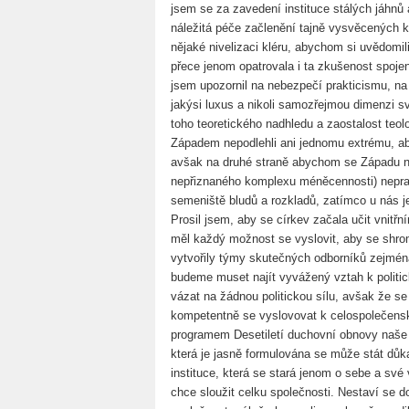
jsem se za zavedení instituce stálých jáhnů 
náležitá péče začlenění tajně vysvěcených k
nějaké nivelizaci kléru, abychom si uvědomili
přece jenom opatrovala i ta zkušenost spojen
jsem upozornil na nebezpečí prakticismu, na 
jakýsi luxus a nikoli samozřejmou dimenzi s
toho teoretického nadhledu a zaostalost teol
Západem nepodlehli ani jednomu extrému, ab
avšak na druhé straně abychom se Západu ne
nepřiznaného komplexu méněcennosti) neprav
semeniště bludů a rozkladů, zatímco u nás j
Prosil jsem, aby se církev začala učit vnitř
měl každý možnost se vyslovit, aby se shro
vytvořily týmy skutečných odborníků zejména
budeme muset najít vyvážený vztah k politick
vázat na žádnou politickou sílu, avšak že s
kompetentně se vyslovovat k celospolečens
programem Desetiletí duchovní obnovy naše
která je jasně formulována se může stát důk
instituce, která se stará jenom o sebe a své 
chce sloužit celku společnosti. Nestaví se d