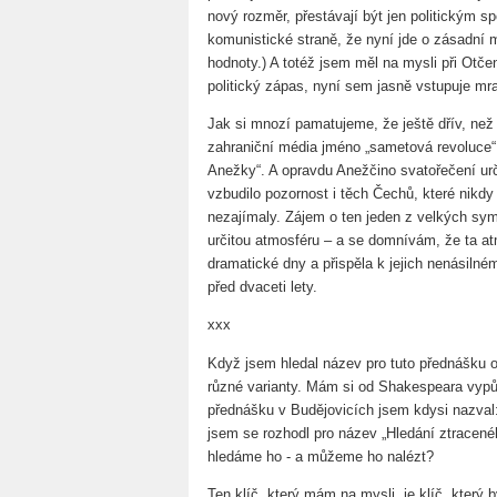
nový rozměr, přestávají být jen politickým s
komunistické straně, že nyní jde o zásadní 
hodnoty.) A totéž jsem měl na mysli při Otč
politický zápas, nyní sem jasně vstupuje mr
Jak si mnozí pamatujeme, že ještě dřív, ne
zahraniční média jméno „sametová revoluce“, 
Anežky“. A opravdu Anežčino svatořečení ur
vzbudilo pozornost i těch Čechů, které nikdy
nezajímaly. Zájem o ten jeden z velkých sym
určitou atmosféru – a se domnívám, že ta 
dramatické dny a přispěla k jejich nenásiln
před dvaceti lety.
xxx
Když jsem hledal název pro tuto přednášku o
různé varianty. Mám si od Shakespeara vypůj
přednášku v Budějovicích jsem kdysi nazval
jsem se rozhodl pro název „Hledání ztraceného 
hledáme ho - a můžeme ho nalézt?
Ten klíč, který mám na mysli, je klíč, který b