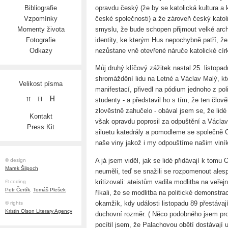
opravdu český (že by se katolická kultura a k
Bibliografie
české společnosti) a že zároveň český katol
Vzpomínky
smyslu, že bude schopen přijmout velké arch
Momenty života
identity, ke kterým Hus nepochybně patří, ž
Fotografie
nezůstane vně otevřené náruče katolické cír
Odkazy
Můj druhý klíčový zážitek nastal 25. listop
shromáždění lidu na Letné a Václav Malý, kt
Velikost písma
manifestací, přivedl na pódium jednoho z polic
H
H
studenty - a představil ho s tím, že ten člov
H
zlověstně zahučelo - obával jsem se, že lidé 
Kontakt
však opravdu poprosil za odpuštění a Václav
Press Kit
siluetu katedrály a pomodleme se společně
naše viny jakož i my odpouštíme našim viní
A já jsem viděl, jak se lidé přidávají k tom
© design
Marek Šilpoch
neuměli, teď se snažili se rozpomenout ales
kritizovali: ateistům vadila modlitba na veřejn
© coding
Petr Čertík
,
Tomáš Plešek
říkali, že se modlitba na politické demonstraci
okamžik, kdy události listopadu 89 přestávaj
© rights
Kristin Olson Literary Agency
duchovní rozměr. ( Něco podobného jsem prož
pocítil jsem, že Palachovou obětí dostávají 