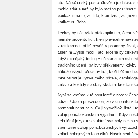
atd. Náboženský postoj člověka je daleko str
mohlo zdát a než by bylo možno postihnout
poukazuji na to, že lidé, kteří tvrdí, že „nev
karikaturu Boha.
Leckdy by nás však překvapilo i to, čemu vě
nemalé procento lidí, kteří pravidelně navšt
v reinkarnaci, příliš nevěří v posmrtný život
tušením „vyšší moci“, atd. Možná by církevní
když se nějaký teolog v nějaké zcela subtiln
tradičního učení, by byly překvapeny, kdyby
náboženských představ lidí, kteří běžně chod
mne oslovuje výzva mého přítele, cambridge
církve a kostely se staly školami křesťanské
Nyní se vraťme k té popularitě církve v Česk
udržet? Jsem přesvědčen, že v oné intenzitě 
promarnit nemusela. Co ji vytvořilo? Jistě i 
volají po náboženském vyjádření. Když někdo
sekulární jazyk a sekulární symboly nejsou s
spontánně sahají po náboženských výrazech,
volání hokejových fanoušků: Hašek není člov