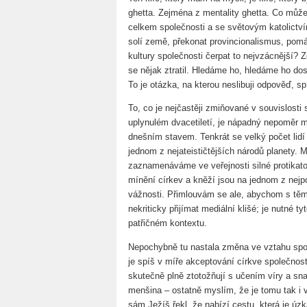
ghetta. Zejména z mentality ghetta. Co můž
celkem společnosti a se světovým katolictv
solí země, překonat provincionalismus, pomá
kultury společnosti čerpat to nejvzácnější? Zd
se nějak ztratil. Hledáme ho, hledáme ho d
To je otázka, na kterou neslibuji odpověď, sp
To, co je nejčastěji zmiňované v souvislosti
uplynulém dvacetiletí, je nápadný nepoměr m
dnešním stavem. Tenkrát se velký počet lidí h
jednom z nejateističtějších národů planety. M
zaznamenáváme ve veřejnosti silné protikat
mínění církev a kněží jsou na jednom z nejp
vážnosti. Přimlouvám se ale, abychom s těmit
nekriticky přijímat mediální klišé; je nutné ty
patřičném kontextu.
Nepochybně tu nastala změna ve vztahu spol
je spíš v míře akceptování církve společností,
skutečně plně ztotožňují s učením víry a sn
menšina – ostatně myslím, že je tomu tak i 
sám Ježíš řekl, že nabízí cestu, která je úzk