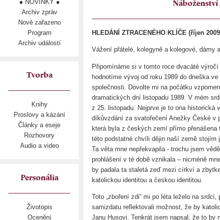
● NOVINKY ●
Náboženství 
Archiv zpráv
Nově zařazeno
Program
HLEDÁNÍ ZTRACENÉHO KLÍČE (říjen 2009
Archiv událostí
Vážení přátelé, kolegyně a kolegové, dámy 
Připomínáme si v tomto roce dvacáté výročí 
Tvorba
hodnotíme vývoj od roku 1989 do dneška ve s
společnosti. Dovolte mi na počátku vzpomeno
dramatických dní listopadu 1989. V mém srd
Knihy
z 25. listopadu. Nejprve je to ona historická
Proslovy a kázání
díkůvzdání za svatořečení Anežky České v 
Články a eseje
která byla z českých zemí přímo přenášena te
Rozhovory
této podstatné chvíli dějin naší země stojím 
Audio a video
Ta věta mne nepřekvapila - trochu jsem věděl
prohlášení v té době vznikala – nicméně mne 
by padala ta staletá zeď mezi církví a zbyt
Personália
katolickou identitou a českou identitou.
Toto „zboření zdi“ mi po léta leželo na srdc
samizdatu reflektovali možnost, že by katolic
Životopis
Janu Husovi. Tenkrát jsem napsal, že to by
Ocenění