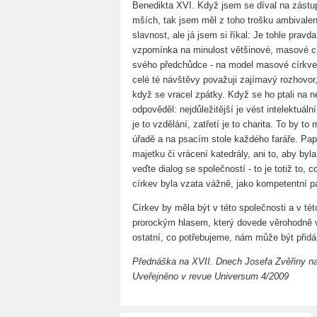
Benedikta XVI. Když jsem se díval na zástu
mších, tak jsem měl z toho trošku ambivalent
slavnost, ale já jsem si říkal: Je tohle pravd
vzpomínka na minulost většinové, masové c
svého předchůdce - na model masové církve p
celé té návštěvy považuji zajímavý rozhovor,
když se vracel zpátky. Když se ho ptali na n
odpověděl: nejdůležitější je vést intelektuál
je to vzdělání, zatřetí je to charita. To by
úřadě a na psacím stole každého faráře. Pape
majetku či vrácení katedrály, ani to, aby byl
veďte dialog se společností - to je totiž to,
církev byla vzata vážně, jako kompetentní pa
Církev by měla být v této společnosti a v té
prorockým hlasem, který dovede věrohodně v
ostatní, co potřebujeme, nám může být přidá
Přednáška na XVII. Dnech Josefa Zvěřiny na
Uveřejněno v revue Universum 4/2009