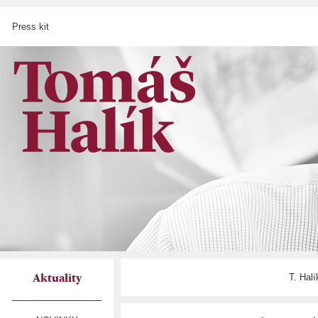
Press kit
T. Hal
Aktuality