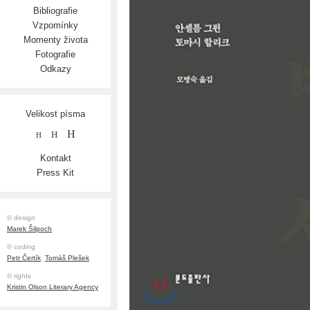
Bibliografie
Vzpomínky
Momenty života
Fotografie
Odkazy
Velikost písma
H
H
H
Kontakt
Press Kit
© design
Marek Šilpoch
© coding
Petr Čertík
,
Tomáš Plešek
© rights
Kristin Olson Literary Agency