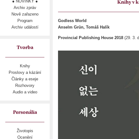
● NOVINKY ●
Knihy v k
Archiv zpráv
Nově zařazeno
Program
Godless World
Archiv událostí
Anselm Grün, Tomáš Halík
Provincial Publishing House 2018
(29. 3. 
Tvorba
Knihy
Proslovy a kázání
Články a eseje
Rozhovory
Audio a video
Personália
Životopis
Ocenění