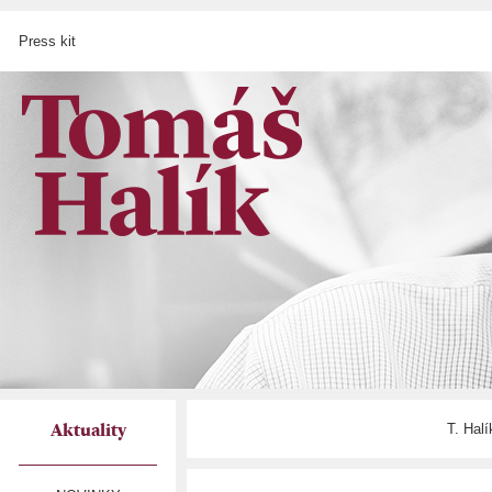
Press kit
T. Hal
Aktuality